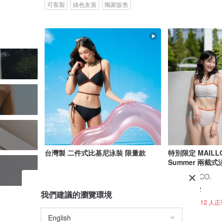
可客製
綠色友善
獨家販售
台灣製 二件式比基尼泳裝 限量款
特別限定 MAILLO
Summer 兩截式
莫妮娜 YourstyLe
MAILLOT CO.
US$ 83.74
US$ 76.22
我們建議的瀏覽環境
可客製
綠色友善
獨家販售
12 人