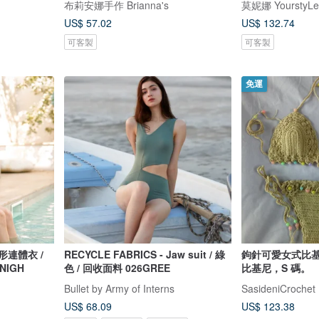
布莉安娜手作 Brianna's
莫妮娜 YourstyLe
US$ 57.02
US$ 132.74
可客製
可客製
免運
方形連體衣 /
RECYCLE FABRICS - Jaw suit / 綠
鉤針可愛女式比
4NIGH
色 / 回收面料 026GREE
比基尼，S 碼。
Bullet by Army of Interns
SasideniCrochet
US$ 68.09
US$ 123.38