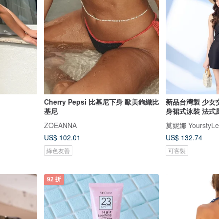
Cherry Pepsi 比基尼下身 歐美鉤織比
新品台灣製 少女
基尼
身裙式泳裝 法式
ZOEANNA
莫妮娜 YourstyLe
US$ 102.01
US$ 132.74
綠色友善
可客製
92 折