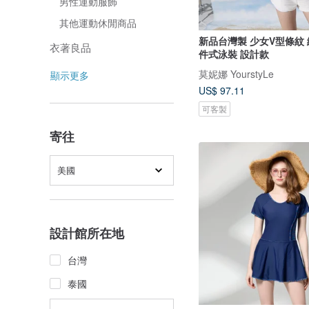
男性運動服飾
其他運動休閒商品
新品台灣製 少女V型條紋
衣著良品
件式泳裝 設計款
莫妮娜 YourstyLe
顯示更多
US$ 97.11
可客製
寄往
美國
設計館所在地
台灣
泰國