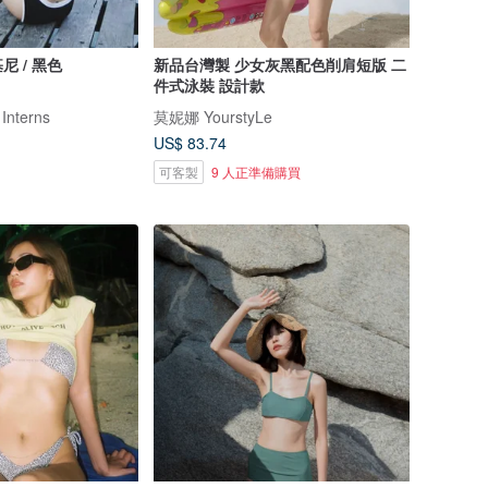
 / 黑色
新品台灣製 少女灰黑配色削肩短版 二
件式泳裝 設計款
 Interns
莫妮娜 YourstyLe
US$ 83.74
可客製
9 人正準備購買