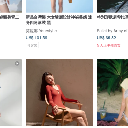
 繞頸美背二
新品台灣製 大女雙層設計神祕美感 連
特別形狀肩帶比基尼
身四角泳裝 黑
莫妮娜 YourstyLe
Bullet by Army of
US$ 101.56
US$ 69.32
可客製
5 人正準備購買