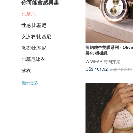
你可能會感興趣
比基尼
性感 比基尼
女泳衣/比基尼
簡約鏤空雙眼系列 - Oliv
泳衣/比基尼
製化 機掛繩
比基尼泳衣
W.WEAR 時間穿搭
US$ 101.92
US$ 127.40
泳衣
顯示更多