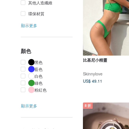
其他人造纖維
環保材質
顯示更多
顏色
比基尼小精靈
黑色
藍色
Skinnylove
白色
US$ 49.11
綠色
粉紅色
顯示更多
8 折