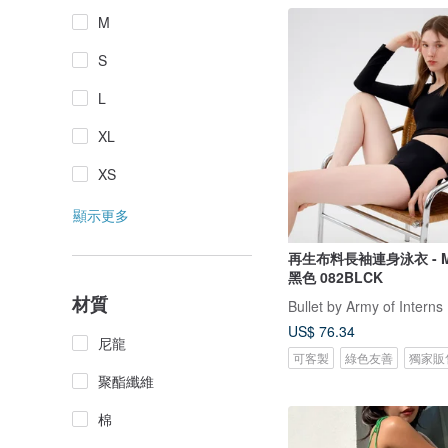
M
S
L
XL
XS
顯示更多
再生布料長袖連身泳衣 - Meg
黑色 082BLCK
材質
Bullet by Army of Interns
US$ 76.34
尼龍
可客製
綠色友善
獨家販
聚酯纖維
棉