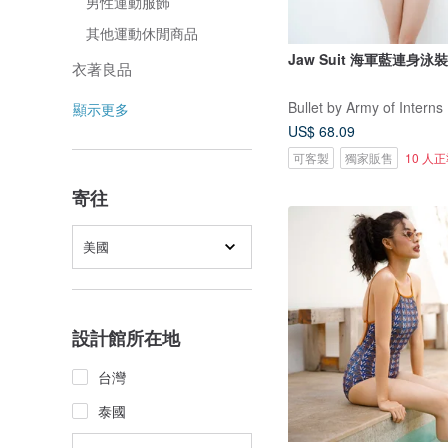
男性運動服飾
其他運動休閒商品
Jaw Suit 海軍藍連身泳裝 
衣著良品
Bullet by Army of Interns
顯示更多
US$ 68.09
可客製
獨家販售
10 人
寄往
美國
設計館所在地
台灣
泰國