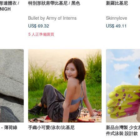
方形連體衣 /
特別形狀肩帶比基尼 / 黑色
新羅比基尼
4NIGH
Bullet by Army of Interns
Skinnylove
US$ 69.32
US$ 49.11
5 人正準備購買
 - 薄荷綠
手織小可愛/泳衣/比基尼
新品台灣製 少女
件式泳裝 設計款