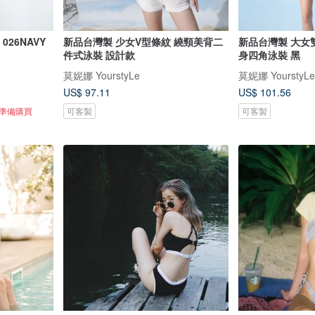
026NAVY
新品台灣製 少女V型條紋 繞頸美背二
新品台灣製 大女
件式泳裝 設計款
身四角泳裝 黑
莫妮娜 YourstyLe
莫妮娜 YourstyLe
US$ 97.11
US$ 101.56
正準備購買
可客製
可客製