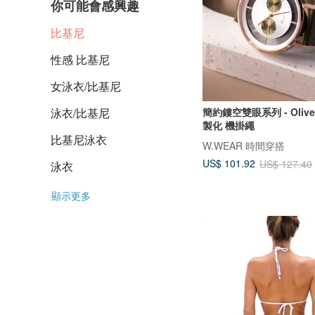
你可能會感興趣
比基尼
性感 比基尼
女泳衣/比基尼
簡約鏤空雙眼系列 - Oliv
泳衣/比基尼
製化 機掛繩
比基尼泳衣
W.WEAR 時間穿搭
US$ 101.92
US$ 127.40
泳衣
顯示更多