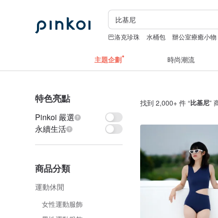
巴洛克珍珠
水桶包
辦公室療癒小物
花磚
主題企劃
時尚潮流
特色亮點
找到 2,000+ 件 “
比基尼
”
Pinkoi 嚴選
永續生活
商品分類
運動休閒
女性運動服飾