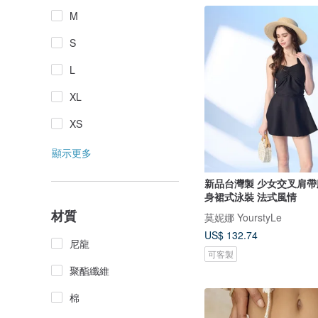
M
S
L
XL
XS
顯示更多
新品台灣製 少女交叉肩帶
身裙式泳裝 法式風情
材質
莫妮娜 YourstyLe
US$ 132.74
尼龍
可客製
聚酯纖維
棉