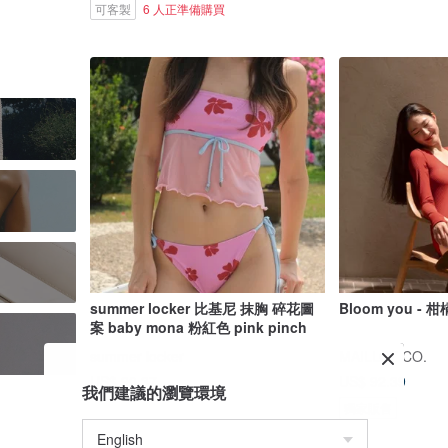
可客製
6 人正準備購買
summer locker 比基尼 抹胸 碎花圖
Bloom you - 
案 baby mona 粉紅色 pink pinch
summer locker
MAILLOT CO.
US$ 90.37
US$ 92.39
我們建議的瀏覽環境
獨家販售