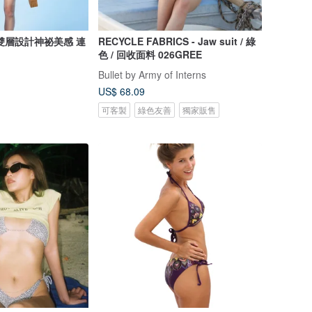
雙層設計神祕美感 連
RECYCLE FABRICS - Jaw suit / 綠
色 / 回收面料 026GREE
Bullet by Army of Interns
US$ 68.09
可客製
綠色友善
獨家販售