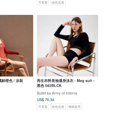
可客製
綠色友善
柑橘鮮橙色 / 泳裝
再生布料長袖連身泳衣 - Meg suit -
黑色 082BLCK
Bullet by Army of Interns
US$ 76.34
可客製
綠色友善
獨家販售