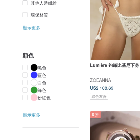
其他人造纖維
環保材質
顯示更多
顏色
Lumière 鉤織比基尼下
黑色
藍色
ZOEANNA
白色
US$ 108.69
綠色
綠色友善
粉紅色
顯示更多
8 折