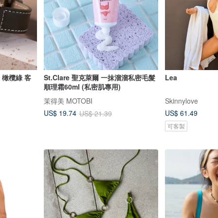
e 橄欖綠 客
St.Clare 聖克萊爾 一抹溜溜私密毛髮
Lea
順理霜60ml (私密肌專用)
茉得美 MOTOBI
Skinnylove
US$ 61.49
US$ 19.74
US$ 21.39
可客製