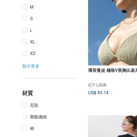
M
S
L
XL
XS
顯示更多
薄荷曼波 極致V美胸比基
ICY LAVA
材質
US$ 83.74
尼龍
聚酯纖維
棉