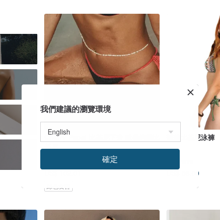
我們建議的瀏覽環境
Cherry Pepsi 比基尼下身 歐美鉤織比
部落比基尼泳褲
基尼
確定
ZOEANNA
Shovava
US$ 102.01
US$ 56.00
綠色友善