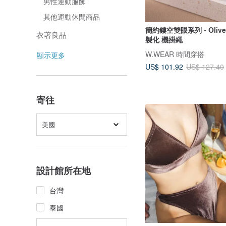
男性運動服飾
其他運動休閒商品
簡約鏤空雙眼系列 - Oliv
衣著良品
製化 機掛繩
W.WEAR 時間穿搭
顯示更多
US$ 101.92
US$ 127.40
寄往
美國
設計館所在地
台灣
泰國