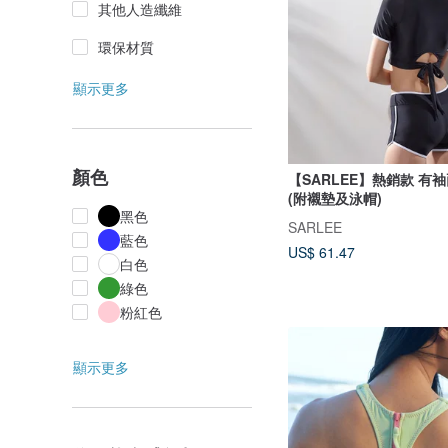
其他人造纖維
環保材質
顯示更多
顏色
【SARLEE】熱銷款 有
(附襯墊及泳帽)
黑色
SARLEE
藍色
US$ 61.47
白色
綠色
粉紅色
顯示更多