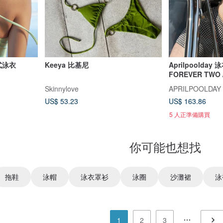
日式泳衣
Keeya 比基尼
Aprilpoolday 泳
FOREVER TWO
Skinnylove
APRILPOOLDAY
US$ 53.23
US$ 163.86
5 人正準備購買
你可能也想找
拖鞋
泳帽
泳衣罩衫
泳圈
沙灘裙
泳
1
2
3