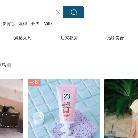
斜背包
花磚
長夾
Miffy
風格文具
居家餐廚
品味美食
 商品
92 折