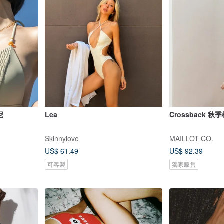
尼
Lea
Crossback 
Skinnylove
MAILLOT CO.
US$ 61.49
US$ 92.39
可客製
獨家販售