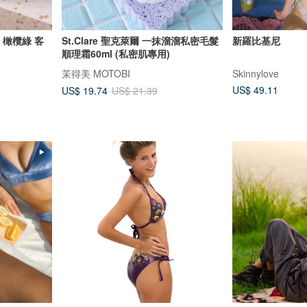
e 橄欖綠 客
St.Clare 聖克萊爾 一抹溜溜私密毛髮
新羅比基尼
順理霜60ml (私密肌專用)
茉得美 MOTOBI
Skinnylove
US$ 49.11
US$ 19.74
US$ 21.39