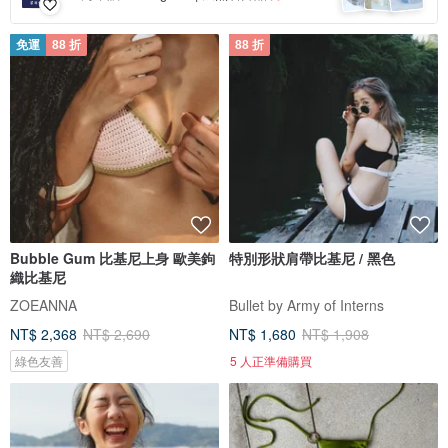
免運
88 折
88 折
Bubble Gum 比基尼上身 歐美鉤
特別形狀肩帶比基尼 / 黑色
織比基尼
ZOEANNA
Bullet by Army of Interns
NT$ 2,368
NT$ 2,690
NT$ 1,680
NT$ 1,908
綠色友善
5 人正準備購買