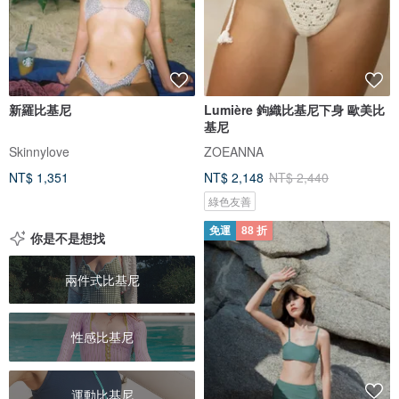
新羅比基尼
Lumière 鉤織比基尼下身 歐美比
基尼
Skinnylove
ZOEANNA
NT$ 1,351
NT$ 2,148
NT$ 2,440
綠色友善
免運
88 折
你是不是想找
兩件式比基尼
性感比基尼
運動比基尼