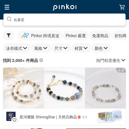
比基尼
Pinkoi 跨境直送
Pinkoi 嚴選
免運商品
折扣商
泳衣樣式
風格
尺寸
材質
顏色
熱門程度優先
找到 2,000+ 件商品
推廣
星河耀眼 ShiningStar | 天然石飾品
5.0