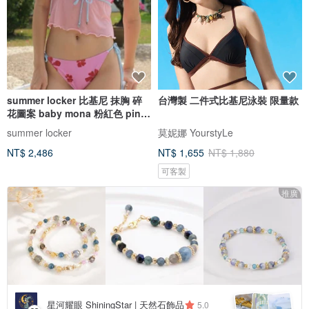
summer locker 比基尼 抹胸 碎
台灣製 二件式比基尼泳裝 限量款
花圖案 baby mona 粉紅色 pink
pinch
summer locker
莫妮娜 YourstyLe
NT$ 2,486
NT$ 1,655
NT$ 1,880
可客製
推廣
星河耀眼 ShiningStar | 天然石飾品
5.0