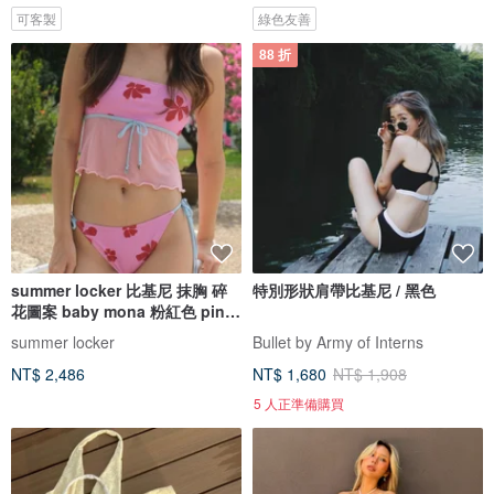
可客製
綠色友善
88 折
summer locker 比基尼 抹胸 碎
特別形狀肩帶比基尼 / 黑色
花圖案 baby mona 粉紅色 pink
pinch
summer locker
Bullet by Army of Interns
NT$ 2,486
NT$ 1,680
NT$ 1,908
5 人正準備購買