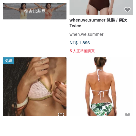
復古比基尼
when.we.summer 泳裝 / 兩次
Twice
when.we.summer
NT$ 1,896
5 人正準備購買
免運
Bubble Gum 比基尼上身 歐美鉤
Lush 基本款比基尼泳褲
織比基尼