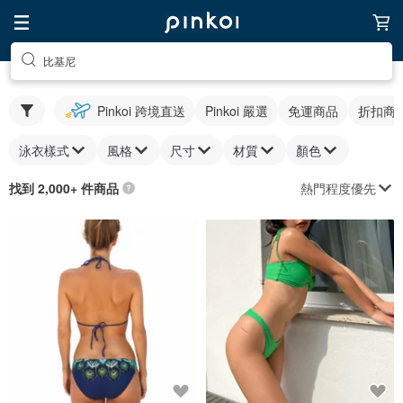
比基尼
Pinkoi 跨境直送
Pinkoi 嚴選
免運商品
折扣商
泳衣樣式
風格
尺寸
材質
顏色
熱門程度優先
找到 2,000+ 件商品