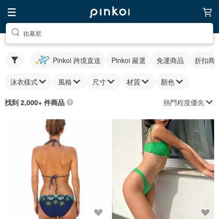
比基尼
Pinkoi 跨境直送
Pinkoi 嚴選
免運商品
折扣商
泳衣樣式
風格
尺寸
材質
顏色
熱門程度優先
找到 2,000+ 件商品