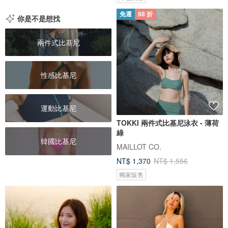
免運
88 折
你是不是想找
兩件式比基尼
性感比基尼
運動比基尼
TOKKI 兩件式比基尼泳衣 - 薄荷
綠
韓國比基尼
MAILLOT CO.
NT$ 1,370
NT$ 1,556
獨家販售