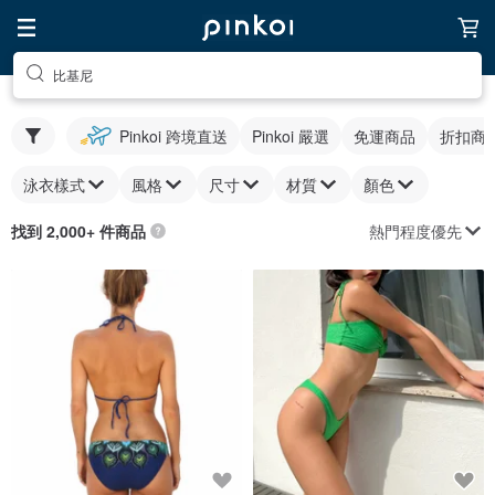
比基尼
Pinkoi 跨境直送
Pinkoi 嚴選
免運商品
折扣商
泳衣樣式
風格
尺寸
材質
顏色
熱門程度優先
找到 2,000+ 件商品