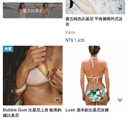
復古比基尼
復古純色比基尼 平角褲兩件式泳
衣
insos
NT$ 1,435
免運
Bubble Gum 比基尼上身 歐美鉤
Lush 基本款比基尼泳褲
織比基尼
ZOEANNA
Shovava