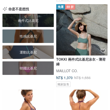
免運
88 折
你是不是想找
兩件式比基尼
性感比基尼
運動比基尼
TOKKI 兩件式比基尼泳衣 - 薄荷
綠
韓國比基尼
MAILLOT CO.
NT$ 1,370
NT$ 1,556
獨家販售