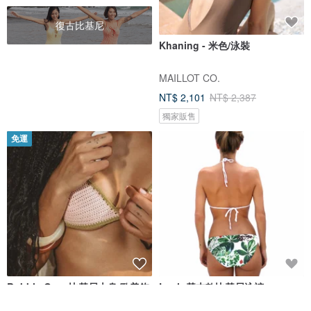
復古比基尼
Khaning - 米色/泳裝
MAILLOT CO.
NT$ 2,101
NT$ 2,387
獨家販售
免運
Bubble Gum 比基尼上身 歐美鉤
Lush 基本款比基尼泳褲
織比基尼