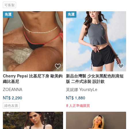
可客製
免運
免運
Cherry Pepsi 比基尼下身 歐美鉤
新品台灣製 少女灰黑配色削肩短
織比基尼
版 二件式泳裝 設計款
ZOEANNA
莫妮娜 YourstyLe
NT$ 2,290
NT$ 1,880
綠色友善
8 人正準備購買