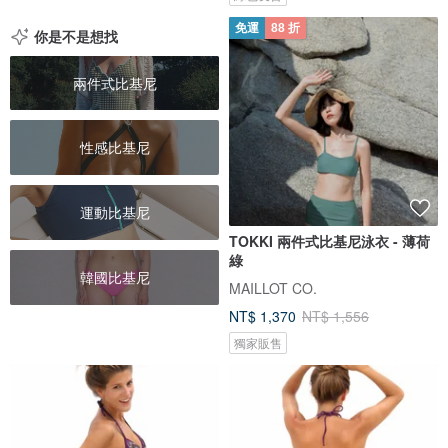
免運
88 折
你是不是想找
兩件式比基尼
性感比基尼
運動比基尼
TOKKI 兩件式比基尼泳衣 - 薄荷
綠
韓國比基尼
MAILLOT CO.
NT$ 1,370
NT$ 1,556
獨家販售