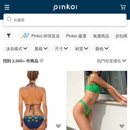
比基尼
Pinkoi 跨境直送
Pinkoi 嚴選
免運商品
折扣商
泳衣樣式
風格
尺寸
材質
顏色
熱門程度優先
找到 2,000+ 件商品