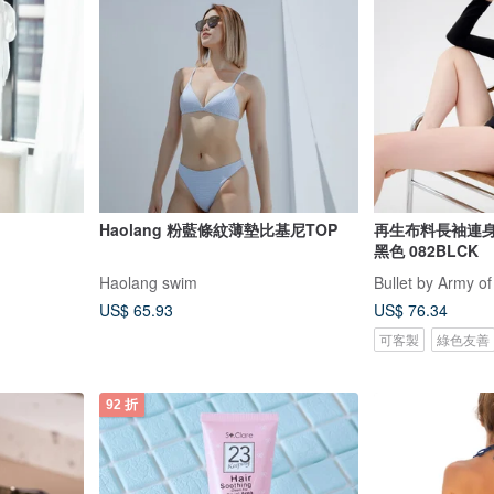
Haolang 粉藍條紋薄墊比基尼TOP
再生布料長袖連身泳衣 
黑色 082BLCK
Haolang swim
Bullet by Army of
US$ 65.93
US$ 76.34
可客製
綠色友善
92 折