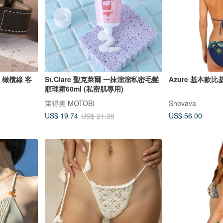
e 橄欖綠 客
St.Clare 聖克萊爾 一抹溜溜私密毛髮
Azure 基本款
順理霜60ml (私密肌專用)
茉得美 MOTOBI
Shovava
US$ 56.00
US$ 19.74
US$ 21.39