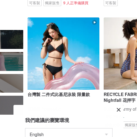
可客製
獨家販售
9 人正準備購買
可客製
台灣製 二件式比基尼泳裝 限量款
RECYCLE FABR
Nightfall 花押字
莫妮娜 YourstyLe
Bullet by Army of
US$ 83.74
US$ 76.34
我們建議的瀏覽環境
可客製
綠色友善
綠色友善
獨家販