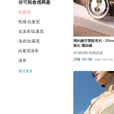
你可能會感興趣
比基尼
性感 比基尼
女泳衣/比基尼
簡約鏤空雙眼系列 - Oliv
泳衣/比基尼
製化 機掛繩
比基尼泳衣
W.WEAR 時間穿搭
US$ 101.92
US$ 127.40
泳衣
顯示更多