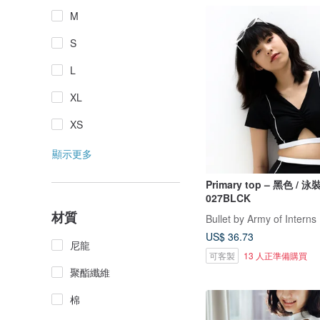
M
S
L
XL
XS
顯示更多
Primary top – 黑色 / 
027BLCK
材質
Bullet by Army of Interns
US$ 36.73
尼龍
可客製
13 人正準備購買
聚酯纖維
棉