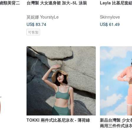
 繞頸美背二
台灣製 大女連身裙 加大~5L 泳裝
Layla 比基尼套
莫妮娜 YourstyLe
Skinnylove
US$ 83.74
US$ 61.49
可客製
TOKKI 兩件式比基尼泳衣 - 薄荷綠
新品台灣製 少女
兩用三件件式泳衣