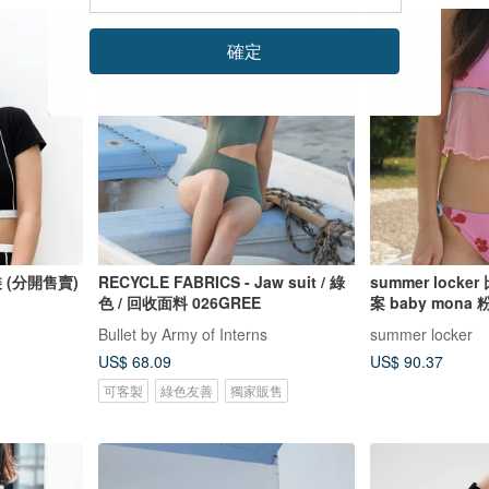
確定
泳裝 (分開售賣)
RECYCLE FABRICS - Jaw suit / 綠
summer lock
色 / 回收面料 026GREE
案 baby mona 粉
Bullet by Army of Interns
summer locker
US$ 68.09
US$ 90.37
可客製
綠色友善
獨家販售