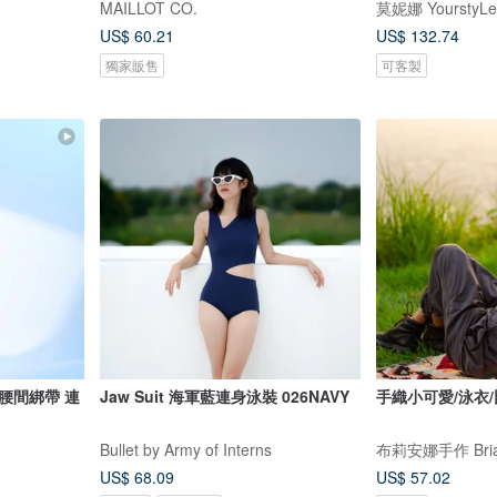
MAILLOT CO.
莫妮娜 YourstyLe
US$ 60.21
US$ 132.74
獨家販售
可客製
腰間綁帶 連
Jaw Suit 海軍藍連身泳裝 026NAVY
手織小可愛/泳衣
Bullet by Army of Interns
布莉安娜手作 Bria
US$ 68.09
US$ 57.02