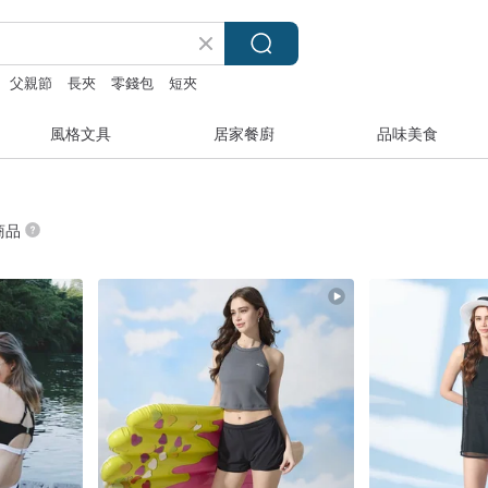
父親節
長夾
零錢包
短夾
風格文具
居家餐廚
品味美食
 商品