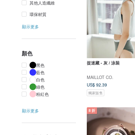
其他人造纖維
環保材質
顯示更多
顏色
捉迷藏 - 灰 / 泳裝
黑色
藍色
MAILLOT CO.
白色
US$ 92.39
綠色
獨家販售
粉紅色
顯示更多
8 折