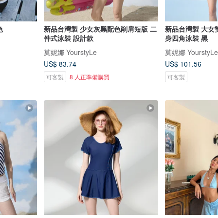
色
新品台灣製 少女灰黑配色削肩短版 二
新品台灣製 大女
件式泳裝 設計款
身四角泳裝 黑
莫妮娜 YourstyLe
莫妮娜 YourstyLe
US$ 83.74
US$ 101.56
可客製
8 人正準備購買
可客製