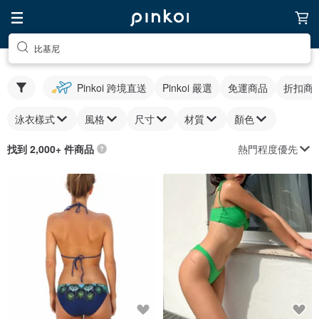
比基尼
Pinkoi 跨境直送
Pinkoi 嚴選
免運商品
折扣商
泳衣樣式
風格
尺寸
材質
顏色
熱門程度優先
找到 2,000+ 件商品