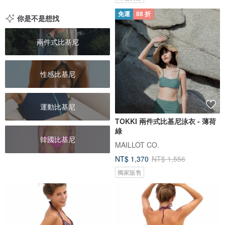
免運
88 折
你是不是想找
兩件式比基尼
性感比基尼
運動比基尼
TOKKI 兩件式比基尼泳衣 - 薄荷
綠
韓國比基尼
MAILLOT CO.
NT$ 1,370
NT$ 1,556
獨家販售