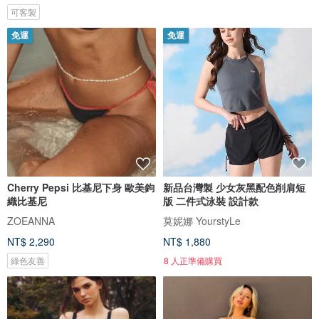
可客製
免運
免運
Cherry Pepsi 比基尼下身 歐美鉤
新品台灣製 少女灰黑配色削肩短
織比基尼
版 二件式泳裝 設計款
ZOEANNA
莫妮娜 YourstyLe
NT$ 2,290
NT$ 1,880
綠色友善
8 人正準備購買