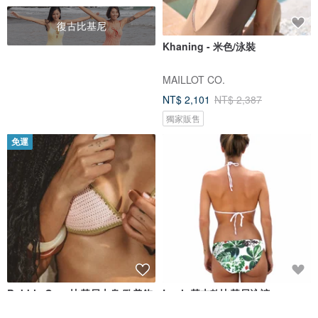
復古比基尼
Khaning - 米色/泳裝
MAILLOT CO.
NT$ 2,101
NT$ 2,387
獨家販售
免運
Bubble Gum 比基尼上身 歐美鉤
Lush 基本款比基尼泳褲
織比基尼