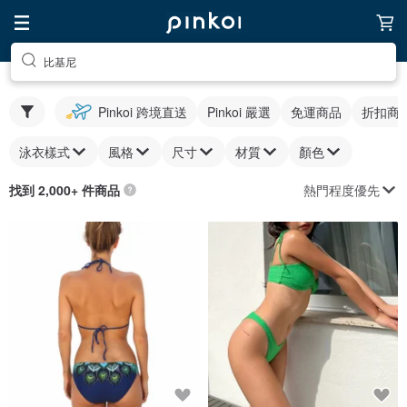
比基尼
Pinkoi 跨境直送
Pinkoi 嚴選
免運商品
折扣商
泳衣樣式
風格
尺寸
材質
顏色
熱門程度優先
找到 2,000+ 件商品