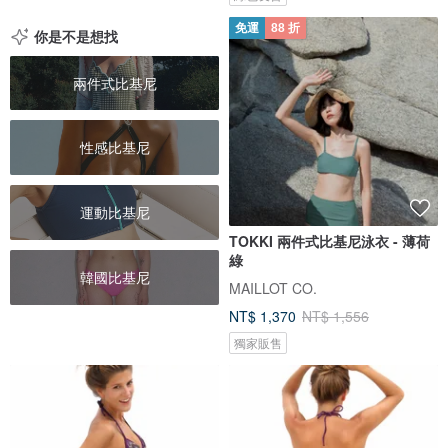
免運
88 折
你是不是想找
兩件式比基尼
性感比基尼
運動比基尼
TOKKI 兩件式比基尼泳衣 - 薄荷
綠
韓國比基尼
MAILLOT CO.
NT$ 1,370
NT$ 1,556
獨家販售