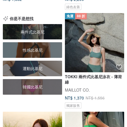
綠色友善
免運
88 折
你是不是想找
兩件式比基尼
性感比基尼
運動比基尼
TOKKI 兩件式比基尼泳衣 - 薄荷
綠
韓國比基尼
MAILLOT CO.
NT$ 1,370
NT$ 1,556
獨家販售