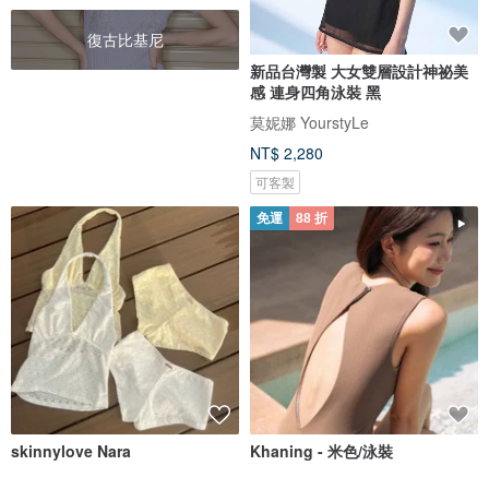
復古比基尼
新品台灣製 大女雙層設計神祕美
感 連身四角泳裝 黑
莫妮娜 YourstyLe
NT$ 2,280
可客製
免運
88 折
skinnylove Nara
Khaning - 米色/泳裝