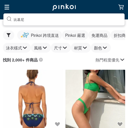
比基尼
Pinkoi 跨境直送
Pinkoi 嚴選
免運商品
折扣商
泳衣樣式
風格
尺寸
材質
顏色
熱門程度優先
找到 2,000+ 件商品