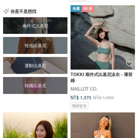
免運
88 折
你是不是想找
兩件式比基尼
性感比基尼
運動比基尼
TOKKI 兩件式比基尼泳衣 - 薄荷
綠
韓國比基尼
MAILLOT CO.
NT$ 1,370
NT$ 1,556
獨家販售