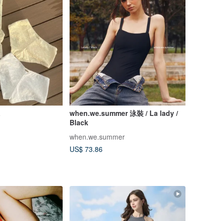
a
when.we.summer 泳裝 / La lady /
Black
when.we.summer
US$ 73.86