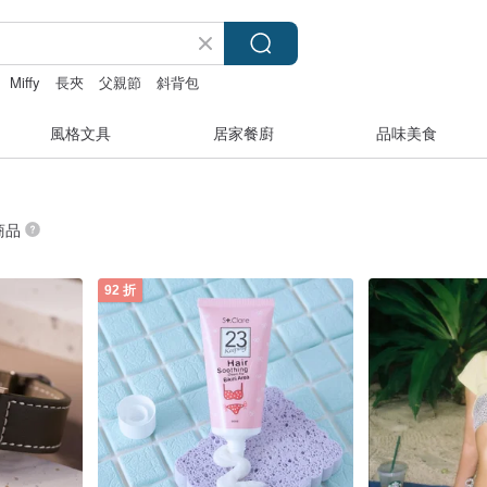
Miffy
長夾
父親節
斜背包
風格文具
居家餐廚
品味美食
 商品
92 折