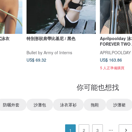
日式泳衣
特別形狀肩帶比基尼 / 黑色
Aprilpoolday 泳
FOREVER TWO
Bullet by Army of Interns
APRILPOOLDAY
US$ 69.32
US$ 163.86
5 人正準備購買
你可能也想找
防曬外套
沙灘包
泳衣罩衫
拖鞋
沙灘裙
1
2
3