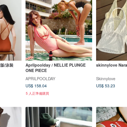
量版/泳裝
Aprilpoolday / NELLIE PLUNGE
skinnylove Nar
ONE PIECE
APRILPOOLDAY
Skinnylove
US$ 158.04
US$ 53.23
5 人正準備購買