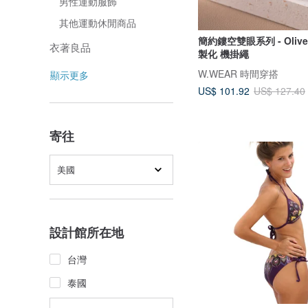
男性運動服飾
其他運動休閒商品
簡約鏤空雙眼系列 - Oliv
衣著良品
製化 機掛繩
W.WEAR 時間穿搭
顯示更多
US$ 101.92
US$ 127.40
寄往
美國
設計館所在地
台灣
泰國