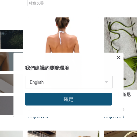
綠色友善
我們建議的瀏覽環境
Lush 基本款比基尼泳褲
Keeya 比基尼
確定
Shovava
Skinnylove
US$ 56.00
US$ 53.23