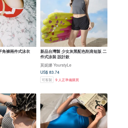
平角褲兩件式泳衣
新品台灣製 少女灰黑配色削肩短版 二
件式泳裝 設計款
莫妮娜 YourstyLe
US$ 83.74
可客製
9 人正準備購買