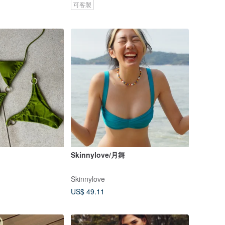
可客製
Skinnylove/月舞
Skinnylove
US$ 49.11