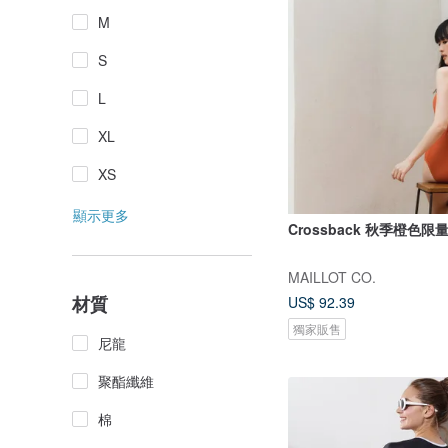
M
S
L
XL
XS
顯示更多
Crossback 秋季橙色限
MAILLOT CO.
材質
US$ 92.39
獨家販售
尼龍
聚酯纖維
棉