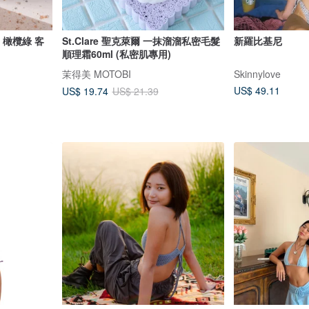
e 橄欖綠 客
St.Clare 聖克萊爾 一抹溜溜私密毛髮
新羅比基尼
順理霜60ml (私密肌專用)
茉得美 MOTOBI
Skinnylove
US$ 49.11
US$ 19.74
US$ 21.39