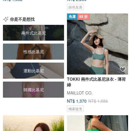
綠色友善
免運
88 折
你是不是想找
兩件式比基尼
性感比基尼
運動比基尼
TOKKI 兩件式比基尼泳衣 - 薄荷
綠
韓國比基尼
MAILLOT CO.
NT$ 1,370
NT$ 1,556
獨家販售