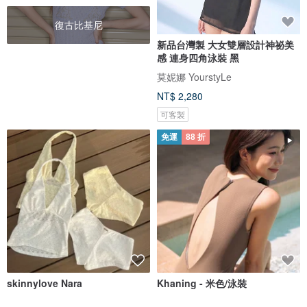
復古比基尼
新品台灣製 大女雙層設計神祕美
感 連身四角泳裝 黑
莫妮娜 YourstyLe
NT$ 2,280
可客製
免運
88 折
skinnylove Nara
Khaning - 米色/泳裝