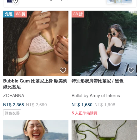
免運
88 折
88 折
Bubble Gum 比基尼上身 歐美鉤
特別形狀肩帶比基尼 / 黑色
織比基尼
ZOEANNA
Bullet by Army of Interns
NT$ 2,368
NT$ 2,690
NT$ 1,680
NT$ 1,908
綠色友善
5 人正準備購買