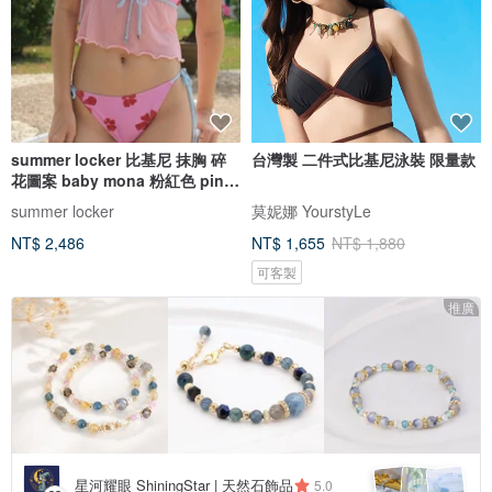
summer locker 比基尼 抹胸 碎
台灣製 二件式比基尼泳裝 限量款
花圖案 baby mona 粉紅色 pink
pinch
summer locker
莫妮娜 YourstyLe
NT$ 2,486
NT$ 1,655
NT$ 1,880
可客製
推廣
星河耀眼 ShiningStar | 天然石飾品
5.0