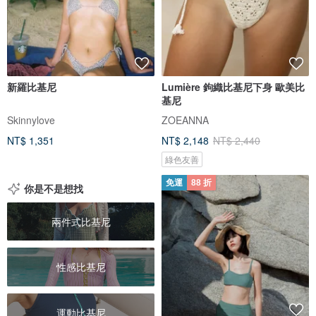
新羅比基尼
Lumière 鉤織比基尼下身 歐美比
基尼
Skinnylove
ZOEANNA
NT$ 1,351
NT$ 2,148
NT$ 2,440
綠色友善
免運
88 折
你是不是想找
兩件式比基尼
性感比基尼
運動比基尼