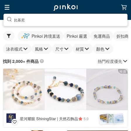
比基尼
Pinkoi 跨境直送
Pinkoi 嚴選
免運商品
折扣商
泳衣樣式
風格
尺寸
材質
顏色
熱門程度優先
找到 2,000+ 件商品
推廣
星河耀眼 ShiningStar | 天然石飾品
5.0