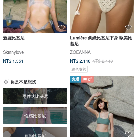
新羅比基尼
Lumière 鉤織比基尼下身 歐美比
基尼
Skinnylove
ZOEANNA
NT$ 1,351
NT$ 2,148
NT$ 2,440
綠色友善
免運
88 折
你是不是想找
兩件式比基尼
性感比基尼
運動比基尼