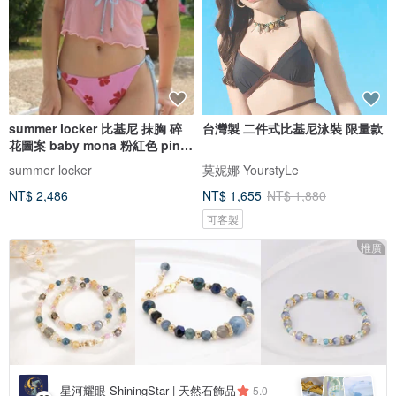
summer locker 比基尼 抹胸 碎
台灣製 二件式比基尼泳裝 限量款
花圖案 baby mona 粉紅色 pink
pinch
summer locker
莫妮娜 YourstyLe
NT$ 2,486
NT$ 1,655
NT$ 1,880
可客製
推廣
星河耀眼 ShiningStar | 天然石飾品
5.0