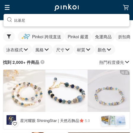
比基尼
Pinkoi 跨境直送
Pinkoi 嚴選
免運商品
折扣商
泳衣樣式
風格
尺寸
材質
顏色
熱門程度優先
找到 2,000+ 件商品
推廣
星河耀眼 ShiningStar | 天然石飾品
5.0