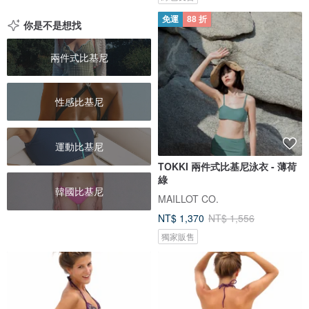
免運
88 折
你是不是想找
兩件式比基尼
性感比基尼
運動比基尼
TOKKI 兩件式比基尼泳衣 - 薄荷
綠
韓國比基尼
MAILLOT CO.
NT$ 1,370
NT$ 1,556
獨家販售