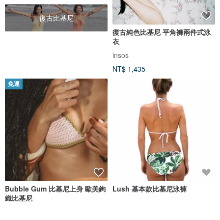
復古比基尼
復古純色比基尼 平角褲兩件式泳
衣
insos
NT$ 1,435
免運
Bubble Gum 比基尼上身 歐美鉤
Lush 基本款比基尼泳褲
織比基尼
ZOEANNA
Shovava