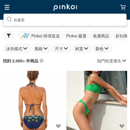
比基尼
Pinkoi 跨境直送
Pinkoi 嚴選
免運商品
折扣商
泳衣樣式
風格
尺寸
材質
顏色
熱門程度優先
找到 2,000+ 件商品