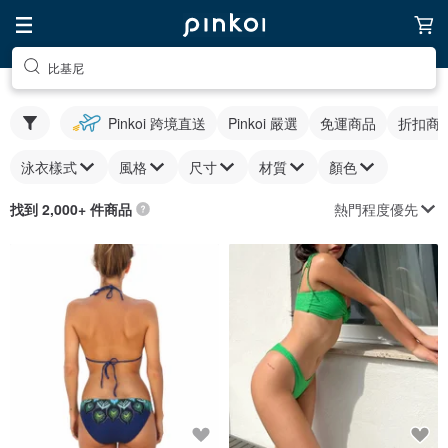
比基尼
Pinkoi 跨境直送
Pinkoi 嚴選
免運商品
折扣商
泳衣樣式
風格
尺寸
材質
顏色
熱門程度優先
找到 2,000+ 件商品