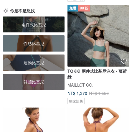
免運
88 折
你是不是想找
兩件式比基尼
性感比基尼
運動比基尼
TOKKI 兩件式比基尼泳衣 - 薄荷
綠
韓國比基尼
MAILLOT CO.
NT$ 1,370
NT$ 1,556
獨家販售