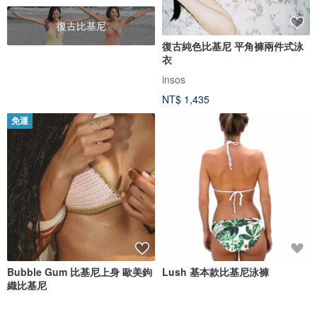
復古比基尼
復古純色比基尼 平角褲兩件式泳
衣
insos
NT$ 1,435
免運
Bubble Gum 比基尼上身 歐美鉤
Lush 基本款比基尼泳褲
織比基尼
ZOEANNA
Shovava