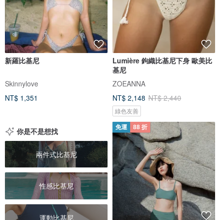
新羅比基尼
Lumière 鉤織比基尼下身 歐美比
基尼
Skinnylove
ZOEANNA
NT$ 1,351
NT$ 2,148
NT$ 2,440
綠色友善
免運
88 折
你是不是想找
兩件式比基尼
性感比基尼
運動比基尼