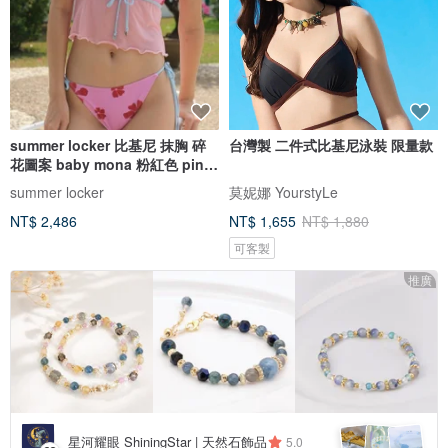
summer locker 比基尼 抹胸 碎
台灣製 二件式比基尼泳裝 限量款
花圖案 baby mona 粉紅色 pink
pinch
summer locker
莫妮娜 YourstyLe
NT$ 2,486
NT$ 1,655
NT$ 1,880
可客製
推廣
星河耀眼 ShiningStar | 天然石飾品
5.0