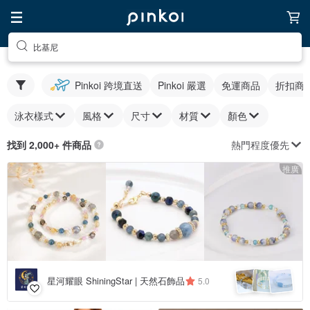
比基尼
Pinkoi 跨境直送
Pinkoi 嚴選
免運商品
折扣商
泳衣樣式
風格
尺寸
材質
顏色
熱門程度優先
找到 2,000+ 件商品
推廣
星河耀眼 ShiningStar | 天然石飾品
5.0