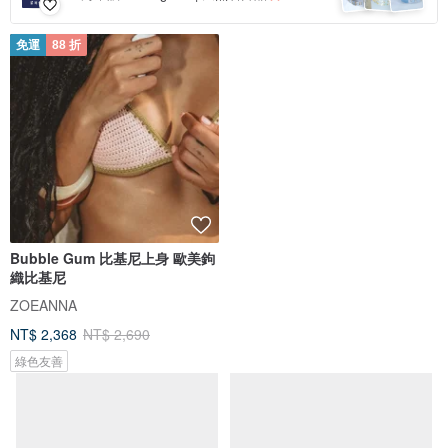
免運
88 折
88 折
Bubble Gum 比基尼上身 歐美鉤
特別形狀肩帶比基尼 / 黑色
織比基尼
ZOEANNA
Bullet by Army of Interns
NT$ 2,368
NT$ 2,690
NT$ 1,680
NT$ 1,908
綠色友善
5 人正準備購買