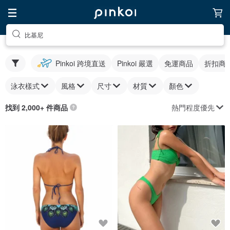
比基尼
Pinkoi 跨境直送
Pinkoi 嚴選
免運商品
折扣商
泳衣樣式
風格
尺寸
材質
顏色
熱門程度優先
找到 2,000+ 件商品