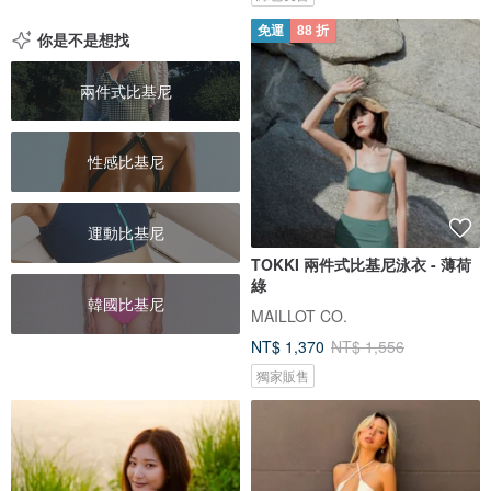
免運
88 折
你是不是想找
兩件式比基尼
性感比基尼
運動比基尼
TOKKI 兩件式比基尼泳衣 - 薄荷
綠
韓國比基尼
MAILLOT CO.
NT$ 1,370
NT$ 1,556
獨家販售