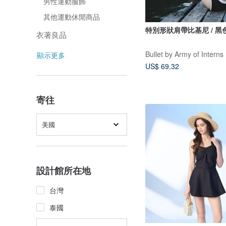
男性運動服飾
其他運動休閒商品
特別形狀肩帶比基尼 / 黑
衣著良品
Bullet by Army of Interns
顯示更多
US$ 69.32
寄往
美國
設計館所在地
台灣
泰國