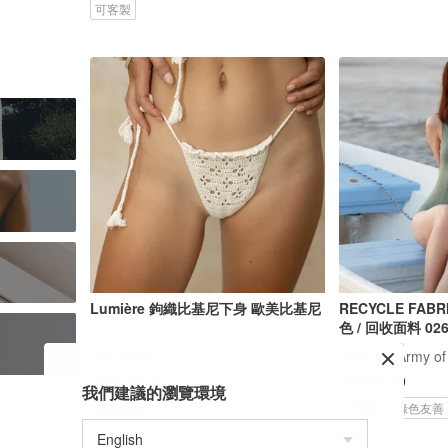
可客製
Lumière 鉤織比基尼下身 歐美比基尼
RECYCLE FABRICS 
色 / 回收面料 02
ZOEANNA
Bullet by Army of
US$ 108.69
US$ 68.09
我們建議的瀏覽環境
綠色友善
可客製
綠色友善