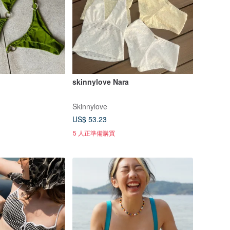
skinnylove Nara
Skinnylove
US$ 53.23
5 人正準備購買