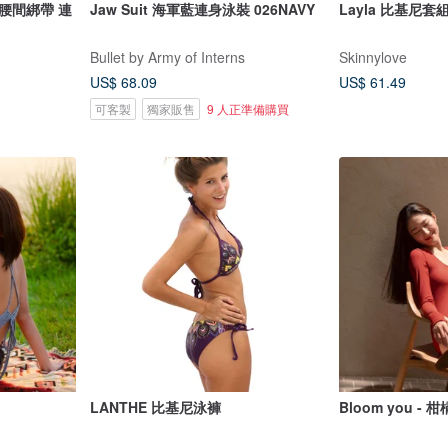
腰間綁帶 連
Jaw Suit 海軍藍連身泳裝 026NAVY
Layla 比基尼套
Bullet by Army of Interns
Skinnylove
US$ 68.09
US$ 61.49
可客製
獨家販售
9 人正準備購買
LANTHE 比基尼泳褲
Bloom you - 