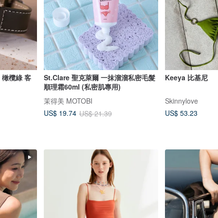
e 橄欖綠 客
St.Clare 聖克萊爾 一抹溜溜私密毛髮
Keeya 比基尼
順理霜60ml (私密肌專用)
茉得美 MOTOBI
Skinnylove
US$ 53.23
US$ 19.74
US$ 21.39