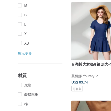
M
S
L
XL
XS
顯示更多
台灣製 大女連身裙 加大~5
材質
莫妮娜 YourstyLe
US$ 83.74
尼龍
可客製
聚酯纖維
棉