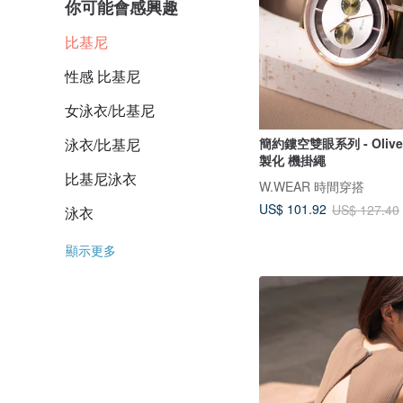
你可能會感興趣
比基尼
性感 比基尼
女泳衣/比基尼
簡約鏤空雙眼系列 - Oliv
泳衣/比基尼
製化 機掛繩
比基尼泳衣
W.WEAR 時間穿搭
US$ 101.92
US$ 127.40
泳衣
顯示更多