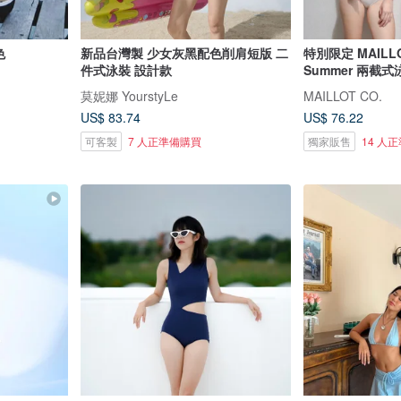
色
新品台灣製 少女灰黑配色削肩短版 二
特別限定 MAILLO
件式泳裝 設計款
Summer 兩截式
莫妮娜 YourstyLe
MAILLOT CO.
US$ 83.74
US$ 76.22
可客製
7 人正準備購買
獨家販售
14 人