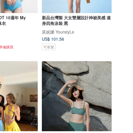
T 10週年 My
新品台灣製 大女雙層設計神祕美感 連
泳衣
身四角泳裝 黑
莫妮娜 YourstyLe
US$ 101.56
正準備購買
可客製