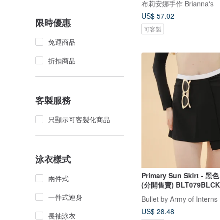
布莉安娜手作 Brianna's
US$ 57.02
限時優惠
可客製
免運商品
折扣商品
客製服務
只顯示可客製化商品
泳衣樣式
Primary Sun Skirt - 
兩件式
(分開售賣) BLT079BLCK
一件式連身
Bullet by Army of Interns
US$ 28.48
長袖泳衣