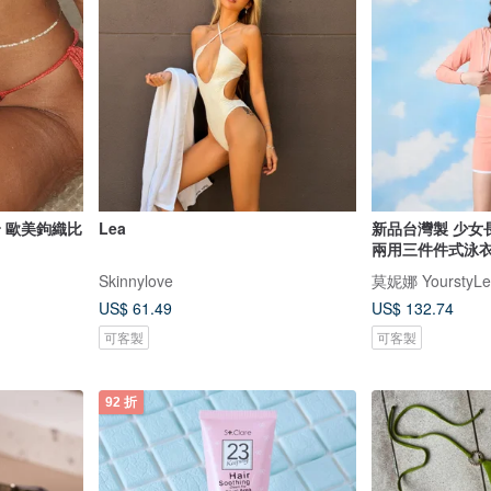
下身 歐美鉤織比
Lea
新品台灣製 少女
兩用三件件式泳衣
Skinnylove
莫妮娜 YourstyLe
US$ 61.49
US$ 132.74
可客製
可客製
92 折