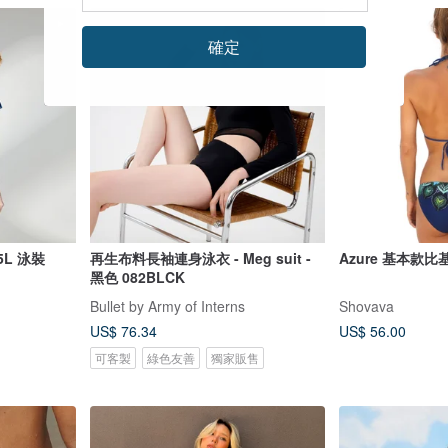
確定
L 泳裝
再生布料長袖連身泳衣 - Meg suit -
Azure 基本款
黑色 082BLCK
Bullet by Army of Interns
Shovava
US$ 76.34
US$ 56.00
可客製
綠色友善
獨家販售