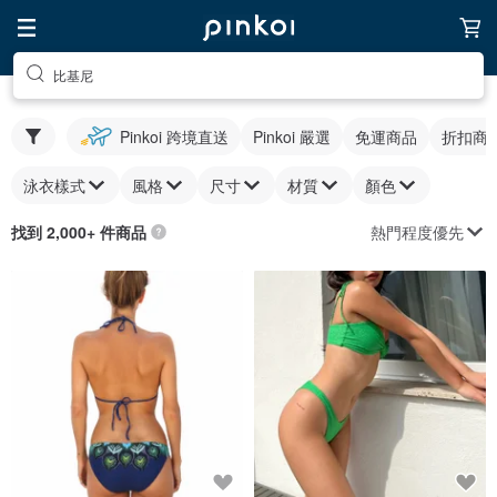
比基尼
Pinkoi 跨境直送
Pinkoi 嚴選
免運商品
折扣商
泳衣樣式
風格
尺寸
材質
顏色
熱門程度優先
找到 2,000+ 件商品