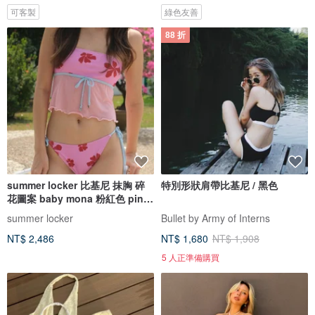
可客製
綠色友善
88 折
summer locker 比基尼 抹胸 碎
特別形狀肩帶比基尼 / 黑色
花圖案 baby mona 粉紅色 pink
pinch
summer locker
Bullet by Army of Interns
NT$ 2,486
NT$ 1,680
NT$ 1,908
5 人正準備購買