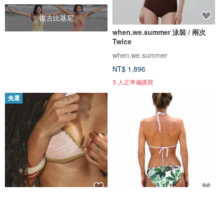
復古比基尼
when.we.summer 泳裝 / 兩次
Twice
when.we.summer
NT$ 1,896
5 人正準備購買
免運
Bubble Gum 比基尼上身 歐美鉤
Lush 基本款比基尼泳褲
織比基尼