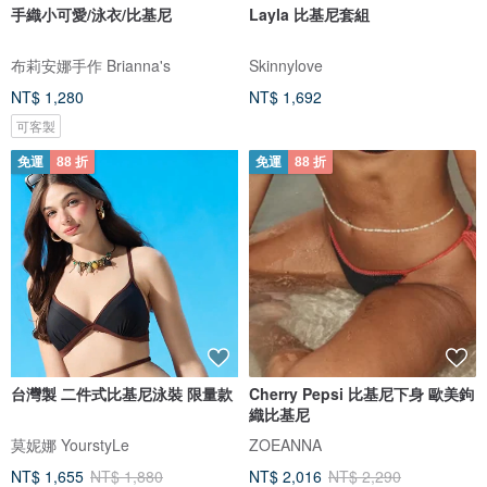
手織小可愛/泳衣/比基尼
Layla 比基尼套組
布莉安娜手作 Brianna's
Skinnylove
NT$ 1,280
NT$ 1,692
可客製
免運
88 折
免運
88 折
台灣製 二件式比基尼泳裝 限量款
Cherry Pepsi 比基尼下身 歐美鉤
織比基尼
莫妮娜 YourstyLe
ZOEANNA
NT$ 1,655
NT$ 1,880
NT$ 2,016
NT$ 2,290