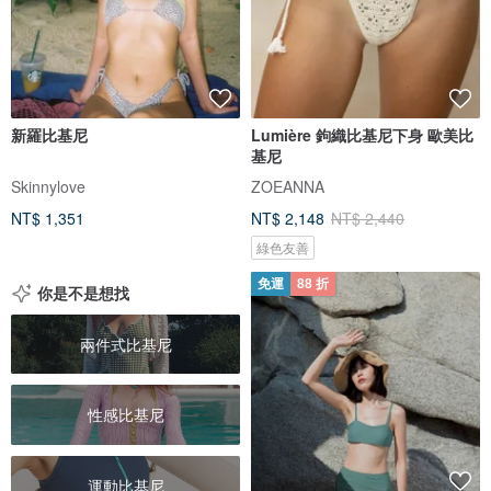
新羅比基尼
Lumière 鉤織比基尼下身 歐美比
基尼
Skinnylove
ZOEANNA
NT$ 1,351
NT$ 2,148
NT$ 2,440
綠色友善
免運
88 折
你是不是想找
兩件式比基尼
性感比基尼
運動比基尼