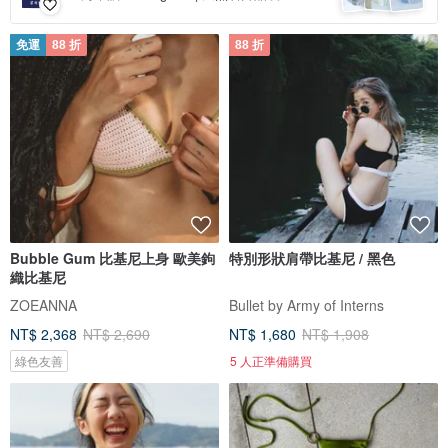
免運
88 折
88 折
Bubble Gum 比基尼上身 歐美鉤
特別形狀肩帶比基尼 / 黑色
織比基尼
ZOEANNA
Bullet by Army of Interns
NT$ 2,368
NT$ 2,690
NT$ 1,680
NT$ 1,908
綠色友善
5 人正準備購買