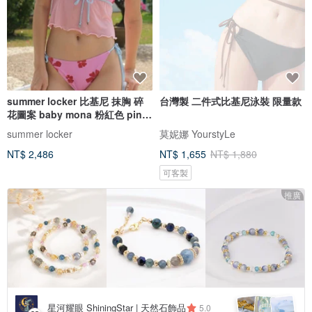
summer locker 比基尼 抹胸 碎
台灣製 二件式比基尼泳裝 限量款
花圖案 baby mona 粉紅色 pink
pinch
summer locker
莫妮娜 YourstyLe
NT$ 2,486
NT$ 1,655
NT$ 1,880
可客製
推廣
星河耀眼 ShiningStar | 天然石飾品
5.0