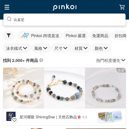
比基尼
Pinkoi 跨境直送
Pinkoi 嚴選
免運商品
折扣商
泳衣樣式
風格
尺寸
材質
顏色
熱門程度優先
找到 2,000+ 件商品
推廣
星河耀眼 ShiningStar | 天然石飾品
5.0