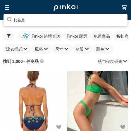
比基尼
Pinkoi 跨境直送
Pinkoi 嚴選
免運商品
折扣商
泳衣樣式
風格
尺寸
材質
顏色
熱門程度優先
找到 2,000+ 件商品