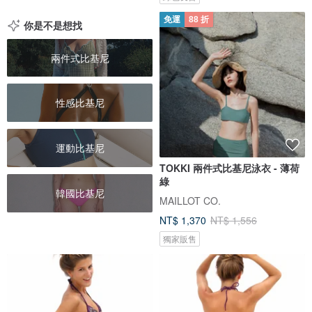
免運
88 折
你是不是想找
兩件式比基尼
性感比基尼
運動比基尼
TOKKI 兩件式比基尼泳衣 - 薄荷
綠
韓國比基尼
MAILLOT CO.
NT$ 1,370
NT$ 1,556
獨家販售