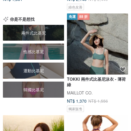
綠色友善
免運
88 折
你是不是想找
兩件式比基尼
性感比基尼
運動比基尼
TOKKI 兩件式比基尼泳衣 - 薄荷
綠
韓國比基尼
MAILLOT CO.
NT$ 1,370
NT$ 1,556
獨家販售