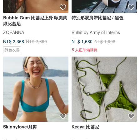
Bubble Gum 比基尼上身 歐美鉤
特別形狀肩帶比基尼 / 黑色
織比基尼
ZOEANNA
Bullet by Army of Interns
NT$ 2,368
NT$ 2,690
NT$ 1,680
NT$ 1,908
綠色友善
5 人正準備購買
Skinnylove/月舞
Keeya 比基尼