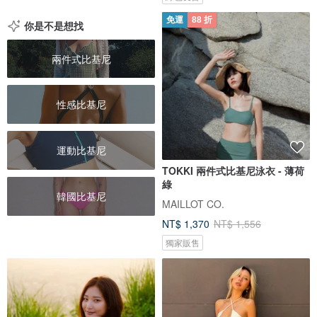
免運
88 折
你是不是想找
兩件式比基尼
性感比基尼
運動比基尼
TOKKI 兩件式比基尼泳衣 - 薄荷
綠
韓國比基尼
MAILLOT CO.
NT$ 1,370
NT$ 1,556
獨家販售