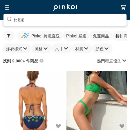
比基尼
Pinkoi 跨境直送
Pinkoi 嚴選
免運商品
折扣商
泳衣樣式
風格
尺寸
材質
顏色
熱門程度優先
找到 2,000+ 件商品