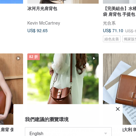
冰河月光肩背包
【完美組合】水桶
袋 肩背包 手提包
Kevin McCartney
光合系
US$ 92.65
US$ 71.10
US$ 
綠色友善
獨家販
82 折
我們建議的瀏覽環境
 肩背 側背
劍橋水桶包-多色 (禮物 肩背 斜背 復
小錢包 ∣ 義大利 B
古 皮革 側背 手工 皮 生日)
手工縫製