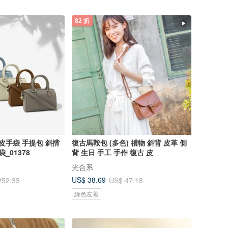
82 折
皮手袋 手提包 斜揹
復古馬鞍包 (多色) 禮物 斜背 皮革 側
_01378
背 生日 手工 手作 復古 皮
光合系
US$ 38.69
252.33
US$ 47.18
綠色友善