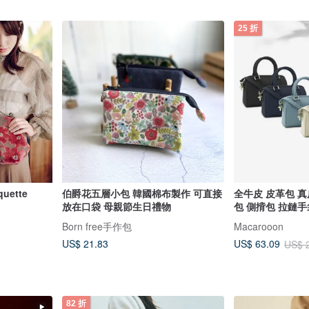
25 折
uette
伯爵花五層小包 韓國棉布製作 可直接
全牛皮 皮革包 真
放在口袋 母親節生日禮物
包 側揹包 拉鏈手袋
Born free手作包
Macarooon
US$ 21.83
US$ 63.09
US$ 
82 折