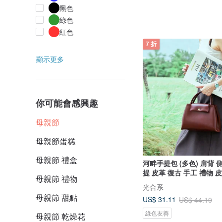
黑色
綠色
紅色
7 折
顯示更多
你可能會感興趣
母親節
母親節蛋糕
母親節 禮盒
河畔手提包 (多色) 肩背 
提 皮革 復古 手工 禮物 皮
母親節 禮物
光合系
母親節 甜點
US$ 31.11
US$ 44.10
綠色友善
母親節 乾燥花