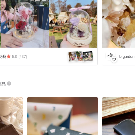
5
+
格花藝
b:garden
5.0
(437)
 商品