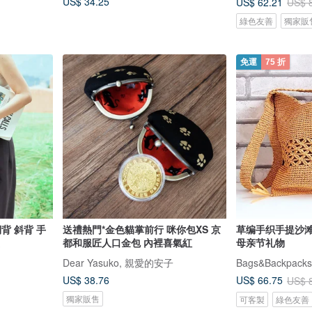
US$ 34.25
US$ 62.21
US$ 
綠色友善
獨家販
免運
75 折
側背 斜背 手
送禮熱門*金色貓掌前行 咪你包XS 京
草编手织手提沙滩
都和服匠人口金包 內裡喜氣紅
母亲节礼物
Dear Yasuko, 親愛的安子
Bags&Backpacks
US$ 38.76
US$ 66.75
US$ 
獨家販售
可客製
綠色友善