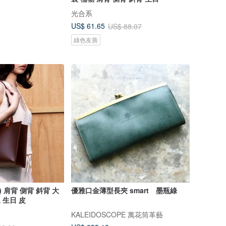
光合系
US$ 61.65
US$ 88.07
綠色友善
 肩背 側背 斜背 大
優雅口金薄型長夾 smart 墨瓶綠
 生日 皮
KALEIDOSCOPE 萬花筒革藝