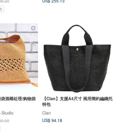
US$ 255.13
88.20
售
袋酒椰处理/购物袋
【Clan】支援A4尺寸 兩用簡約編織托
特包
-Studio
Clan
US$ 94.18
89.00