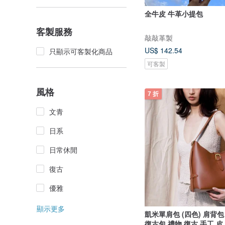
全牛皮 牛革小提包
客製服務
敲敲革製
US$ 142.54
只顯示可客製化商品
可客製
風格
7 折
文青
日系
日常休閒
復古
優雅
顯示更多
凱米單肩包 (四色) 肩背包
復古包 禮物 復古 手工 皮