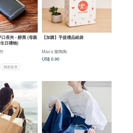
口長夾 - 醇黑 (母親
【加購】手提禮品紙袋
/生日禮物)
件
Mao’s 樂陶陶
US$ 0.90
獨家販售