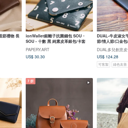
母親節禮物 長
ionWallet銀離子抗菌錢包 SOU・
DUAL-牛皮淑女平
SOU - 十數 黑 純素皮革銀包/卡套
節/情人節/口金包
PAPERY.ART
DUAL多兒創意皮
US$ 30.30
US$ 124.28
可客製
綠色友善
7 折