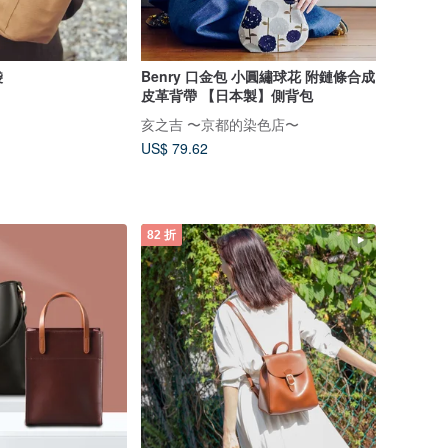
袋
Benry 口金包 小圓繡球花 附鏈條合成
皮革背帶 【日本製】側背包
亥之吉 〜京都的染色店〜
US$ 79.62
82 折