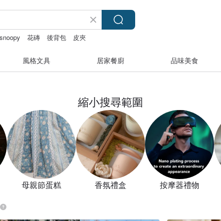
snoopy
花磚
後背包
皮夾
風格文具
居家餐廚
品味美食
縮小搜尋範圍
母親節蛋糕
香氛禮盒
按摩器禮物