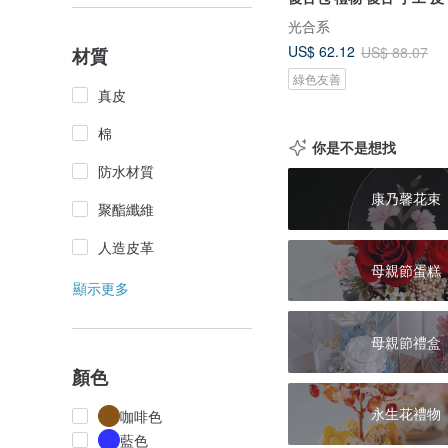
光合系
US$ 62.12
US$ 88.07
材質
綠色友善
真皮
棉
你是不是想找
防水材質
康乃馨花束
聚酯纖維
人造皮革
母親節蛋糕
顯示更多
母親節禮盒
顏色
永生花禮物
咖啡色
藍色