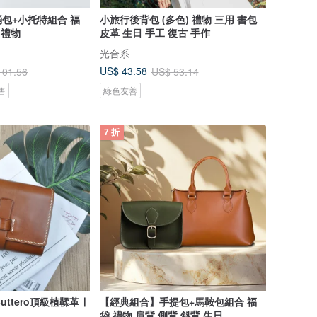
包+小托特組合 福
小旅行後背包 (多色) 禮物 三用 書包
 禮物
皮革 生日 手工 復古 手作
光合系
US$ 43.58
101.56
US$ 53.14
售
綠色友善
7 折
uttero頂級植鞣革 ∣
【經典組合】手提包+馬鞍包組合 福
袋 禮物 肩背 側背 斜背 生日