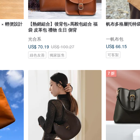
納 × 輕便設計
【熱銷組合】後背包+馬鞍包組合 福
帆布多格層托特
袋 皮革包 禮物 生日 側背
光合系
一帆布包
US$ 66.15
US$ 70.19
US$ 100.27
可客製
綠色友善
獨家販售
7 折