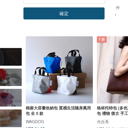
光合系
C.J 手作皮件
確定
US$ 74.39
US$ 43.47
US$ 53.01
可客製
綠色友善
7 折
棉麻大容量收納包 質感生活隨身萬用
格林托特包 (多色)
包 全 5 款
包 禮物 復古 手工
WAGDOG
光合系