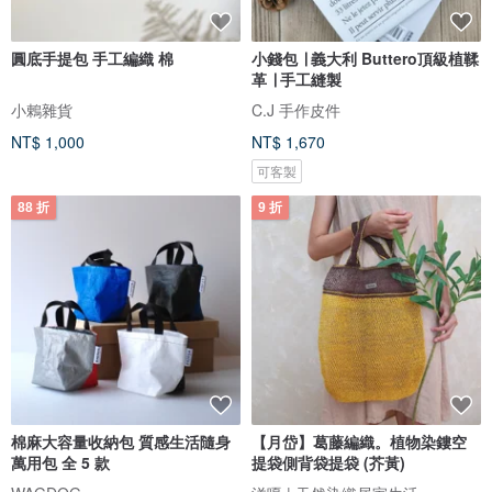
圓底手提包 手工編織 棉
小錢包 ∣ 義大利 Buttero頂級植鞣
革 ∣ 手工縫製
小鶇雜貨
C.J 手作皮件
NT$ 1,000
NT$ 1,670
可客製
88 折
9 折
棉麻大容量收納包 質感生活隨身
【月岱】葛藤編織。植物染鏤空
萬用包 全 5 款
提袋側背袋提袋 (芥黃)