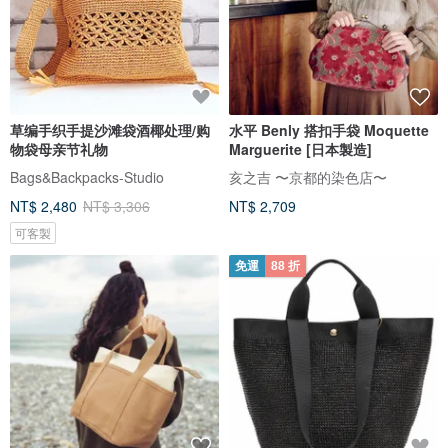
草编手织手提沙滩袋酒椰处理/购
水平 Benly 搭扣手袋 Moquette
物袋母亲节礼物
Marguerite [日本製造]
Bags&Backpacks-Studio
亥之吉 〜京都的染色店〜
NT$ 2,480
NT$ 3,306
NT$ 2,709
可客製
免運
88 折