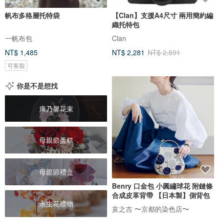
帆布多格層托特袋
【Clan】支援A4尺寸 兩用簡約編
織托特包
一帆布包
Clan
NT$ 1,485
NT$ 2,281
NT$ 2,591
可客製
你是不是想找
康乃馨花束
母親節蛋糕
母親節禮盒
Benry 口金包 小圓繡球花 附鏈條
合成皮革背帶 【日本製】側背包
永生花禮物
亥之吉 〜京都的染色店〜