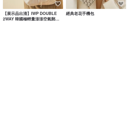
【展示品出清】IWP DOUBLE
經典老花手機包
2WAY 韓國極輕量澎澎空氣郵差
包-米
《IWP韓國環保輕量包》
Kevin McCartney
NT$ 2,785
NT$ 918
NT$ 1,080
綠色友善
免運
9 折
經典老花手提包
日本職人手工 隨身牛皮側背/斜背
包 Made in Japan by suolo
Kevin McCartney
Handiin