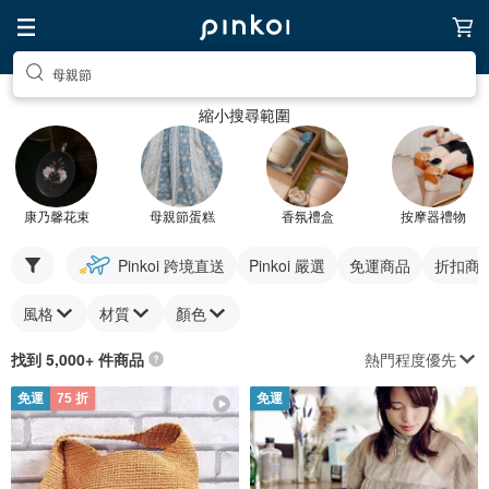
母親節
縮小搜尋範圍
康乃馨花束
母親節蛋糕
香氛禮盒
按摩器禮物
Pinkoi 跨境直送
Pinkoi 嚴選
免運商品
折扣商
風格
材質
顏色
熱門程度優先
找到 5,000+ 件商品
免運
75 折
免運