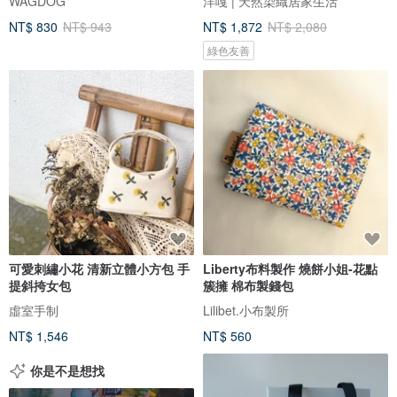
WAGDOG
洋嘎 | 天然染織居家生活
NT$ 830
NT$ 943
NT$ 1,872
NT$ 2,080
綠色友善
可愛刺繡小花 清新立體小方包 手
Liberty布料製作 燒餅小姐-花點
提斜挎女包
簇擁 棉布製錢包
虛室手制
Lilibet.小布製所
NT$ 1,546
NT$ 560
你是不是想找