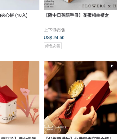
心餅 (10入)
【附中日英語手冊】花蜜相生禮盒
上下游市集
US$ 24.50
綠色友善
 x 奇亞子】厝內倆倆
【父親節禮物】北港朝天宮黃金梳 |