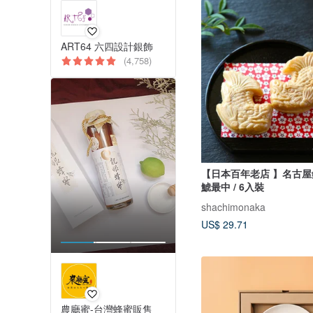
ART64 六四設計銀飾
(4,758)
【日本百年老店 】名古屋銘菓
鯱最中 / 6入裝
shachimonaka
US$ 29.71
農廳蜜-台灣蜂蜜販售