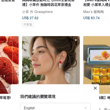
禮】小草作 無咖啡因花草茶禮盒
相愛 小屋單入禮
小草 作 Grassphere
Mao’s 樂陶陶
US$ 27.62
US$ 83.74
可客製
我們建議的瀏覽環境
花團裡的一朵玫瑰花 | 母親節禮物 手
【臺一養蜂園】蜂
工軟陶土耳環 可改夾式 春天
Cpercent 手工飾品
臺一養蜂園．臺