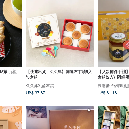
 元祖
【快速出貨 | 久久津】開運布丁燒5入
【父親節伴手禮】
*3盒組
盒組(2入)_附蜂
久久津乳酪本舖
農廳蜜-台灣蜂蜜
US$ 37.87
US$ 31.18