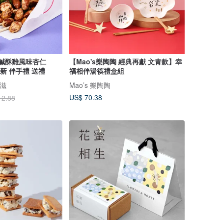
 香脆鹹酥雞風味杏仁
【Mao's樂陶陶 經典再獻 文青款】幸
盒創新 伴手禮 送禮
福相伴湯筷禮盒組
鬧滋
Mao’s 樂陶陶
US$ 70.38
12.88