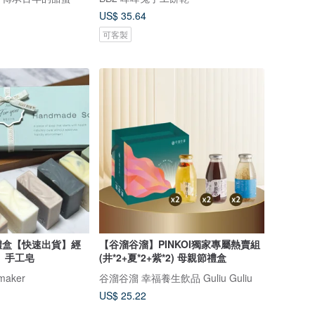
US$ 35.64
可客製
禮盒【快速出貨】經
【谷溜谷溜】PINKOI獨家專屬熱賣組
 手工皂
(井*2+夏*2+紫*2) 母親節禮盒
aker
谷溜谷溜 幸福養生飲品 Guliu Guliu
US$ 25.22