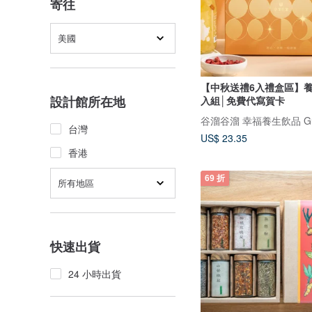
寄往
美國
【中秋送禮6入禮盒區】養
設計館所在地
入組│免費代寫賀卡
谷溜谷溜 幸福養生飲品 Guli
台灣
US$ 23.35
香港
69 折
所有地區
快速出貨
24 小時出貨