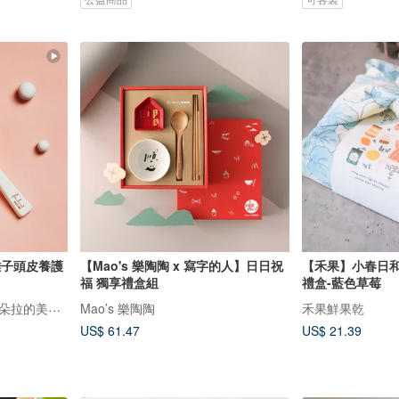
離子頭皮養護
【Mao's 樂陶陶 x 寫字的人】日日祝
【禾果】小春日
福 獨享禮盒組
禮盒-藍色草莓
Pandora's Beauty Box 潘朵拉的美妝盒
Mao’s 樂陶陶
禾果鮮果乾
US$ 61.47
US$ 21.39