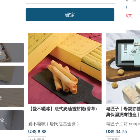
US$ 25.84
US$ 17.78
確定
7 人正準備購買
盒
盒
【愛不囉嗦】法式奶油雪茄捲(香草)
皂匠子丨母親節
典保濕潤膚禮盒丨
盒
愛不囉嗦 ( 唐氏症基金會 )
皂匠子工坊 soapm
US$ 8.88
US$ 34.75
公益商品
可客製