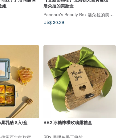
盒組
潘朵拉的美妝盒
Pandora's Beauty Box 潘朵拉的美妝盒
US$ 30.29
巢乳酪 8入/盒
BB2 冰糖檸檬玫瑰露禮盒
一傳承百年的甜蜜
BB2 嗶嗶兔手工餅乾