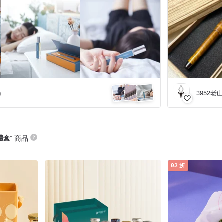
3952老
)
禮盒
” 商品
92 折