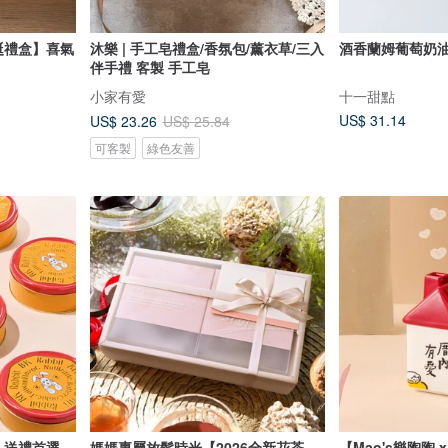
誕禮盒】喜氣
沐樂 | 手工皂禮盒/香氛包/薰衣草/三入
酒香蘭姆葡萄奶油夾
伴手禮 客製 手工皂
小家有愛
十一甜點
US$ 31.14
US$ 23.26
US$ 25.84
可客製
綠色友善
| 送禮首選
媽媽專屬放鬆時光【2026全新花茶
【Mao's樂陶陶