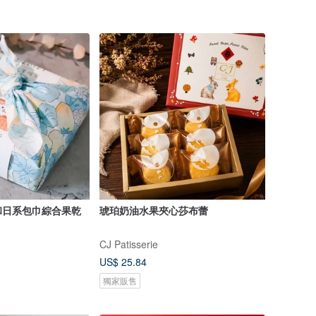
和日系包巾綜合果乾
琥珀奶油水果夾心莎布蕾
CJ Patisserie
US$ 25.84
獨家販售