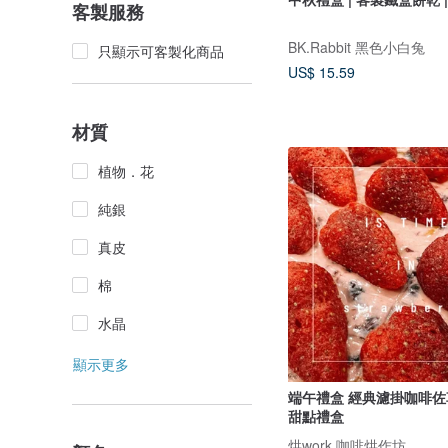
客製服務
BK.Rabbit 黑色小白兔
只顯示可客製化商品
US$ 15.59
材質
植物．花
純銀
真皮
棉
水晶
顯示更多
端午禮盒 經典濾掛咖啡佐草莓雪Q餅
甜點禮盒
烘work 咖啡烘作坊