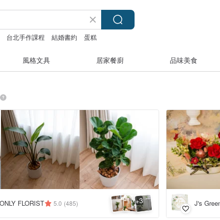
台北手作課程
結婚書約
蛋糕
風格文具
居家餐廚
品味美食
3
+
NLY FLORIST
J's Gr
5.0
(485)