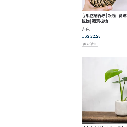
心葉毬蘭苔球│板植│窗邊
植物│觀葉植物
卉色
US$ 22.28
獨家販售