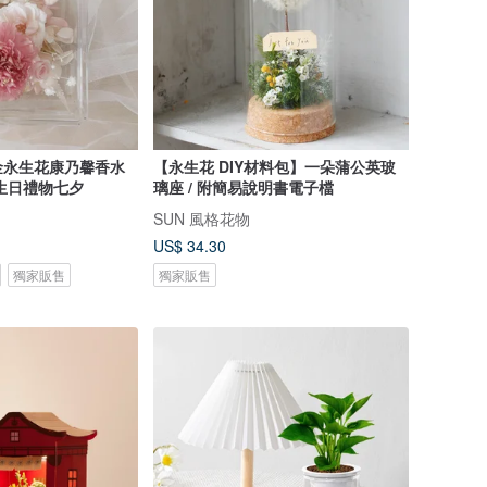
金永生花康乃馨香水
【永生花 DIY材料包】一朵蒲公英玻
生日禮物七夕
璃座 / 附簡易說明書電子檔
SUN 風格花物
US$ 34.30
獨家販售
獨家販售