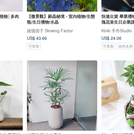
植物│多肉
【微景觀】蘚晶秘境 - 室內植物/生態
快速出貨 畢業禮
瓶/生日禮物/水晶
瑰花束生日企業
緩慢因子 Slowing Factor
Kinki 手作Studio
US$ 43.66
US$ 24.06
可客製
可客製
綠色友善