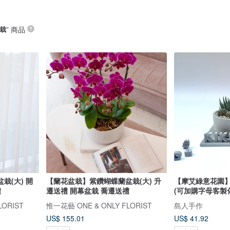
盆栽
” 商品
栽(大) 開
【蘭花盆栽】紫鑽蝴蝶蘭盆栽(大) 升
【摩艾綠意花園】
禮
遷送禮 開幕盆栽 喬遷送禮
(可加購字母客製
LORIST
惟一花藝 ONE & ONLY FLORIST
島人手作
US$ 155.01
US$ 41.92