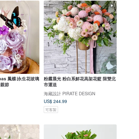
horbas 鳳蝶∣永生花玻璃
粉霧晨光 粉白系鮮花高架花籃 限雙北
母親節
市運送
海藏設計 PIRATE DESIGN
US$ 244.99
可客製