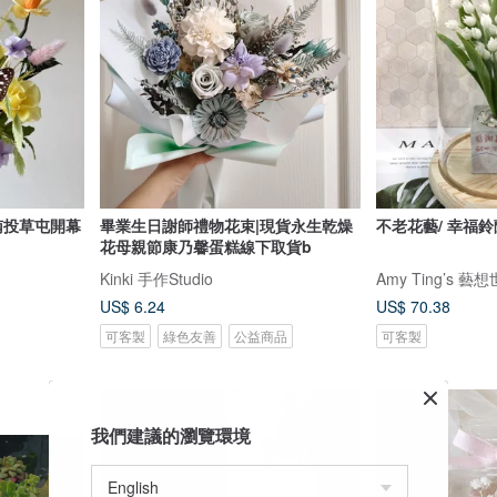
南投草屯開幕
畢業生日謝師禮物花束|現貨永生乾燥
不老花藝/ 幸福
花母親節康乃馨蛋糕線下取貨b
Kinki 手作Studio
Amy Ting’s 藝
US$ 6.24
US$ 70.38
可客製
綠色友善
公益商品
可客製
我們建議的瀏覽環境