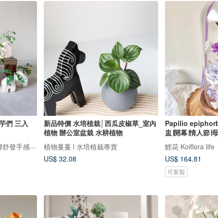
芋們 三入
新品特價 水培植栽│西瓜皮椒草_室內
Papilio epip
植物 辦公室盆栽 水耕植物
盅∣開幕∣情人節∣
Una Sofa Handmade 優娜舒發手感小物
植物蔓蔓 l 水培植栽專賣
鯉花 Koiflora life
US$ 32.08
US$ 164.81
可客製