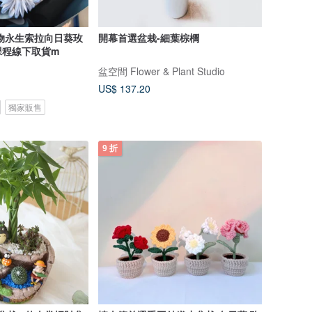
物永生索拉向日葵玫
開幕首選盆栽-細葉棕櫚
課程線下取貨m
盆空間 Flower & Plant Studio
US$ 137.20
獨家販售
9 折