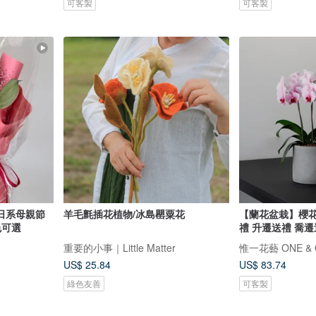
可客製
可客製
日系母親節
羊毛氈插花植物/冰島罌粟花
【蘭花盆栽】櫻花
色可選
禮 升遷送禮 喬
重要的小事｜Little Matter
惟一花藝 ONE & O
US$ 25.84
US$ 83.74
綠色友善
可客製