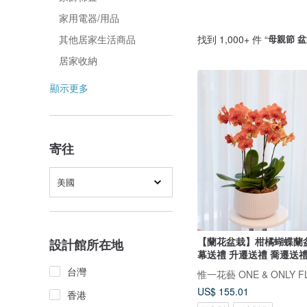
家用電器/用品
找到 1,000+ 件 “
母親節 
其他居家生活商品
居家收納
顯示更多
寄往
美國
【蘭花盆栽】柑橘蝴蝶蘭盆
設計館所在地
幕送禮 升遷送禮 喬遷送
台灣
惟一花藝 ONE & ONLY F
US$ 155.01
香港