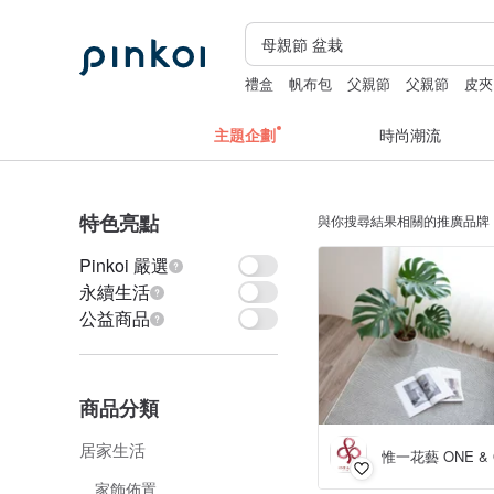
禮盒
帆布包
父親節
父親節
皮夾
主題企劃
時尚潮流
特色亮點
與你搜尋結果相關的推廣品牌
Pinkoi 嚴選
永續生活
公益商品
商品分類
居家生活
惟一花藝 ONE & O
家飾佈置