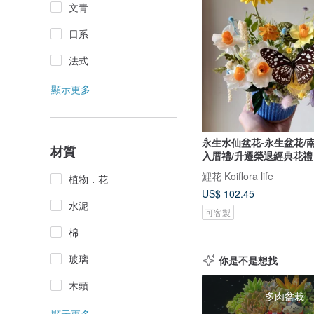
文青
日系
法式
顯示更多
永生水仙盆花-永生盆花/
材質
入厝禮/升遷榮退經典花禮
鯉花 Koiflora life
植物．花
US$ 102.45
水泥
可客製
棉
玻璃
你是不是想找
木頭
多肉盆栽