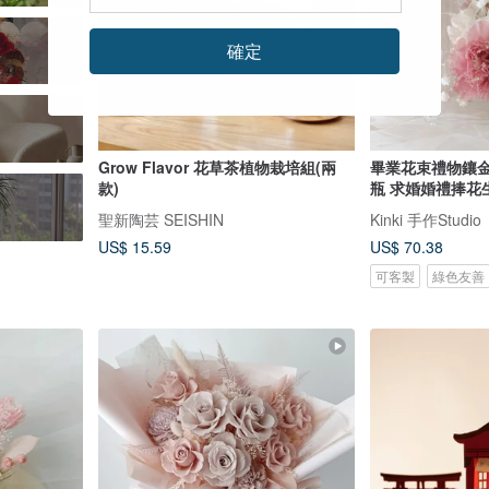
確定
Grow Flavor 花草茶植物栽培組(兩
畢業花束禮物鑲
款)
瓶 求婚婚禮捧花
聖新陶芸 SEISHIN
Kinki 手作Studio
US$ 15.59
US$ 70.38
可客製
綠色友善