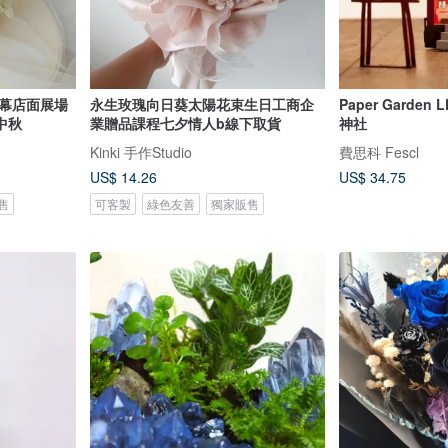
開幕店面展場
永生玫瑰向日葵太陽花束生日工商企
Paper Garde
中秋
業贈品課程七夕情人b線下取貨
神社
Kinki 手作Studio
費思科 Fescl
US$ 14.26
US$ 34.75
售
可客製
綠色友善
獨家販售