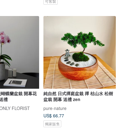
可客製
蝴蝶蘭盆栽 開幕花
純自然 日式禪庭盆栽 禪 枯山水 松樹
遷送禮
盆栽 開幕 送禮 zen
NLY FLORIST
pure-nature
US$ 66.77
獨家販售