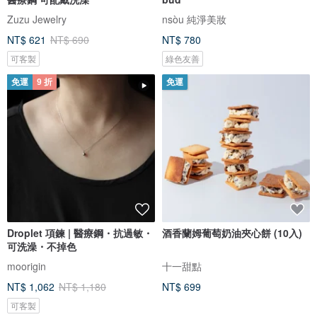
Zuzu Jewelry
nsòu 純淨美妝
NT$ 621
NT$ 690
NT$ 780
可客製
綠色友善
免運
9 折
免運
Droplet 項鍊 | 醫療鋼・抗過敏・
酒香蘭姆葡萄奶油夾心餅 (10入)
可洗澡・不掉色
moorigin
十一甜點
NT$ 1,062
NT$ 1,180
NT$ 699
可客製