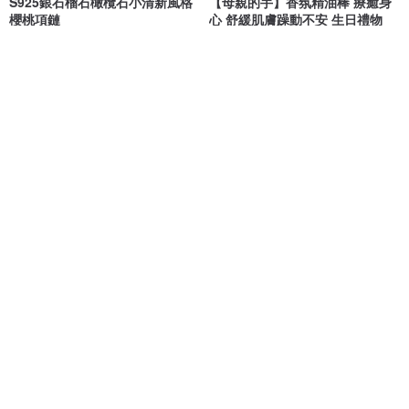
S925銀石榴石橄欖石小清新風格
【母親的手】香氛精油棒 療癒身
櫻桃項鏈
心 舒緩肌膚躁動不安 生日禮物
YELU珠宝
《松活》Pine for Good life.
NT$ 1,947
NT$ 350
可客製
免運
Grow Flavor 花草茶植物栽培組
情緒安放 / 溫柔守護 小燈泡藍暈
(兩款)
月光石 球球項鍊14K 注金
聖新陶芸 SEISHIN
一抹月光 Emoonstone
NT$ 350
NT$ 2,480