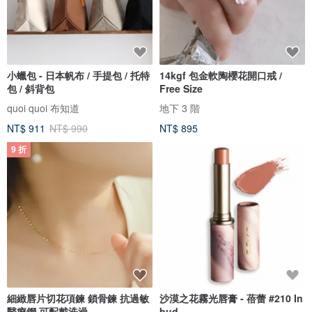
小蠟包 - 日本帆布 / 手提包 / 托特
14kgf 包金軟陶櫻花開口戒 /
包 / 斜背包
Free Size
quoi quoi 布知道
地下 3 階
NT$ 911
NT$ 990
NT$ 895
9 折
細緻唇片切花項鍊 鎖骨鍊 抗過敏
沙漠之花霧光唇膏 - 蓓蕾 #210 In
醫療鋼 可配戴洗澡
bud