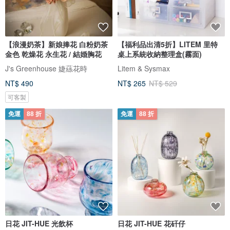
【浪漫奶茶】新娘捧花 白粉奶茶
【福利品出清5折】LITEM 里特
金色 乾燥花 永生花 / 結婚胸花
桌上系統收納整理盒(霧面)
J's Greenhouse 婕蕬花時
Litem & Sysmax
NT$ 490
NT$ 265
NT$ 529
可客製
免運
88 折
免運
88 折
日花 JIT-HUE 光飲杯
日花 JIT-HUE 花矸仔