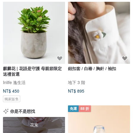
麒麟花 | 花語是守護 母親節限定
鈕扣套 / 白椿 / 胸針 / 袖扣
送禮首選
Inlife 逸生活
地下 3 階
NT$ 450
NT$ 895
獨家販售
免運
88 折
你是不是想找
花束