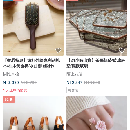
【微瑕特惠】遠紅外線專利胡桃
【24小時出貨】茶藝杯墊/玻璃杯
木/柚木黃金梳/水曲柳 (銅針)
墊/鑲嵌玻璃
樹比木梳
陌上花喵
NT$ 390
NT$ 780
NT$ 247
NT$ 280
5 人正準備購買
可客製
92 折