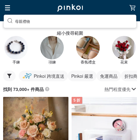
母親禮物
縮小搜尋範圍
手鍊
項鍊
香氛禮盒
花束
Pinkoi 跨境直送
Pinkoi 嚴選
免運商品
折扣商
熱門程度優先
找到 73,000+ 件商品
5 折