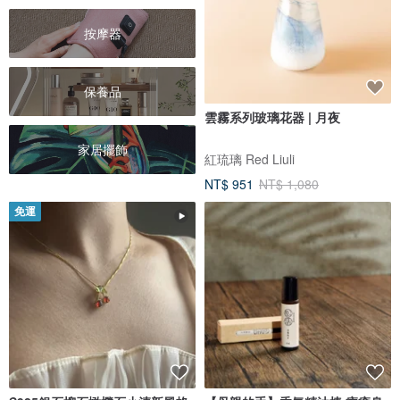
按摩器
保養品
雲霧系列玻璃花器 | 月夜
家居擺飾
紅琉璃 Red Liuli
NT$ 951
NT$ 1,080
免運