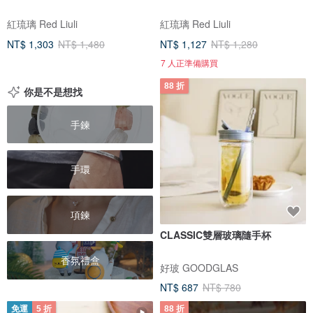
紅琉璃 Red Liuli
紅琉璃 Red Liuli
NT$ 1,303
NT$ 1,480
NT$ 1,127
NT$ 1,280
7 人正準備購買
88 折
你是不是想找
手鍊
手環
項鍊
CLASSIC雙層玻璃隨手杯
香氛禮盒
好玻 GOODGLAS
NT$ 687
NT$ 780
免運
5 折
88 折