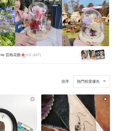
5
+
nnie 芸格花藝
5.0
(437)
排序
熱門程度優先