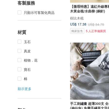
客製服務
【微瑕特惠】遠紅外線專
木黃金梳/水曲柳 (銅針)
只顯示可客製化商品
樹比木梳
US$ 17.38
US$ 34.75
獨家販售
5 人正準備購買
材質
玉石
真皮
植物．花
寶石
棉
顯示更多
手工刺繡畫 超薄300支 
(神仙魚) 免費手繡英文字