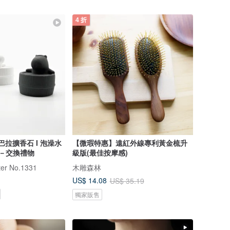
4 折
卡皮巴拉擴香石 I 泡澡水
【微瑕特惠】遠紅外線專利黃金梳升
精油－交換禮物
級版(最佳按摩感)
r No.1331
木雕森林
US$ 14.08
US$ 35.19
獨家販售