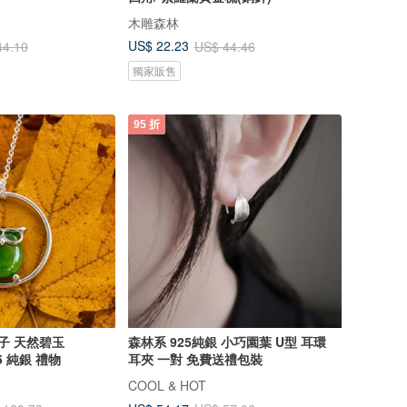
木雕森林
US$ 22.23
44.10
US$ 44.46
獨家販售
95 折
子 天然碧玉
森林系 925純銀 小巧園葉 U型 耳環
mm A貨 925 純銀 禮物
耳夾 一對 免費送禮包裝
COOL & HOT