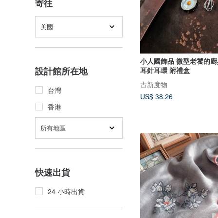
寄往
美國
小人國飾品 微型老饕的廚具
設計館所在地
耳針耳環 附禮盒
古新度物
台灣
US$ 38.26
香港
所有地區
快速出貨
24 小時出貨