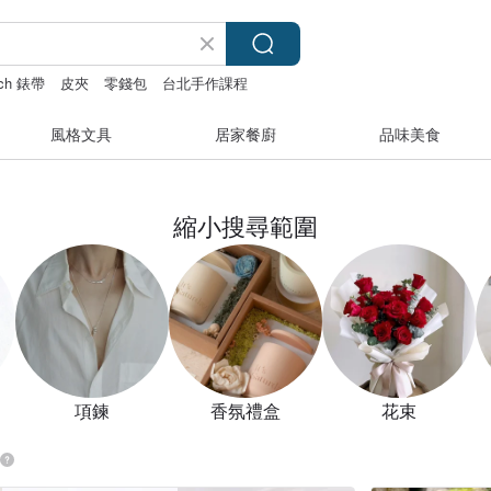
tch 錶帶
皮夾
零錢包
台北手作課程
風格文具
居家餐廚
品味美食
縮小搜尋範圍
項鍊
香氛禮盒
花束