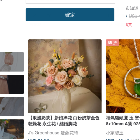
古新度物
quoi quoi 布知道
確定
US$ 212.70
US$ 40.58
US$ 
可客製
6 人正準備購買
85 折
【浪漫奶茶】新娘捧花 白粉奶茶金色
福氣貓頭鷹 玉 墜
乾燥花 永生花 / 結婚胸花
8x10
J's Greenhouse 婕蕬花時
小家碧玉