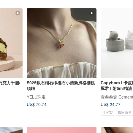
巧克力千層/
S925銀石榴石橄欖石小清新風格櫻桃
Capybara I 
項鏈
豚君 I 附5ml
YELU珠宝
壹叁叁壹 Cemente
US$ 70.74
US$ 24.77
可客製
獨家販售