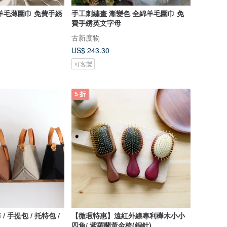
羊毛薄圍巾 免費手綉
手工刺繡畫 漸變色 全綿羊毛圍巾 免
費手綉英文字母
古新度物
US$ 243.30
可客製
5 折
/ 手提包 / 托特包 /
【微瑕特惠】遠紅外線專利櫸木小小
四角/ 紫羅蘭黃金梳(銅針)