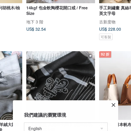
利胡桃木/柚
14kgf 包金軟陶櫻花開口戒 / Free
手工刺繡畫 真絲
Size
英文字母
地下 3 階
古新度物
US$ 32.54
US$ 228.00
可客製
92 折
我們建議的瀏覽環境
全羊絨大圍巾
手工刺繡畫 真絲羊毛圍巾 (建築美學)
小蠟包 - 日本帆布 
母
免費手綉英文字
斜背包