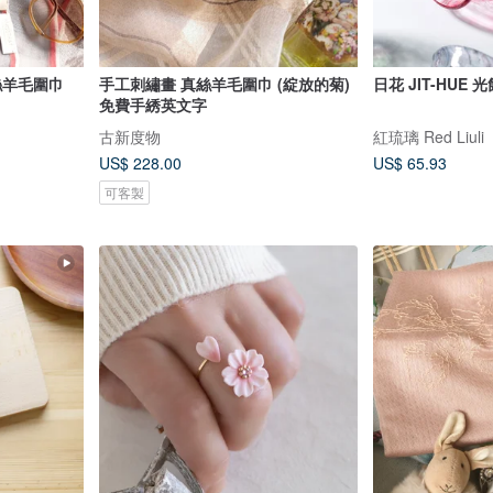
手工刺繡畫 真絲羊毛圍巾 (綻放的菊)
日花 JIT-HUE 
免費手綉英文字
古新度物
紅琉璃 Red Liuli
US$ 228.00
US$ 65.93
可客製