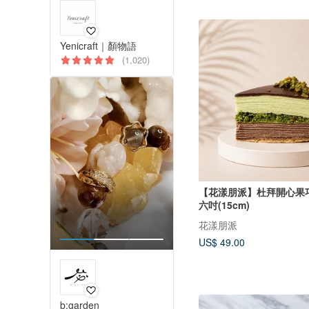
Yenicraft｜顏物語
(1,020)
【花漾朋派】杜拜開心果
六吋(15cm)
花漾朋派
US$ 49.00
b:garden