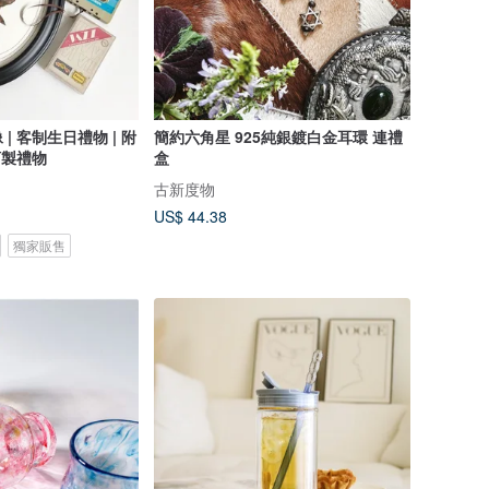
| 客制生日禮物 | 附
簡約六角星 925純銀鍍白金耳環 連禮
訂製禮物
盒
古新度物
US$ 44.38
獨家販售