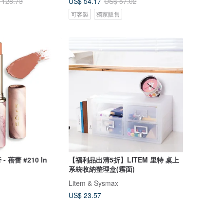
US$ 54.17
 128.73
US$ 57.02
可客製
獨家販售
蓓蕾 #210 In
【福利品出清5折】LITEM 里特 桌上
系統收納整理盒(霧面)
Litem & Sysmax
US$ 23.57