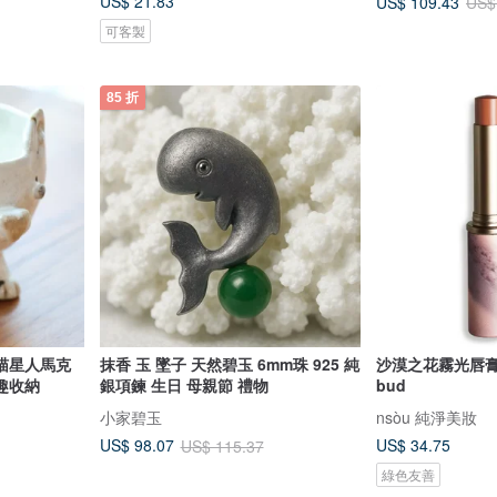
US$ 21.83
US$ 109.43
US$
可客製
85 折
喵星人馬克
抹香 玉 墜子 天然碧玉 6mm珠 925 純
沙漠之花霧光唇膏 - 
趣收納
銀項鍊 生日 母親節 禮物
bud
小家碧玉
nsòu 純淨美妝
US$ 34.75
US$ 98.07
US$ 115.37
綠色友善