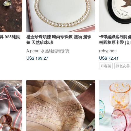
 925純銀
禮盒珍珠項鍊 時尚珍珠鍊 禮物 滿珠
卡帶編織客制肖像 
鍊 天然珍珠/珍
椭圆框原卡帶 | 
A.pearl 水晶純銀輕珠寶
rehyphen
US$ 169.27
US$ 72.41
可客製
綠色友善