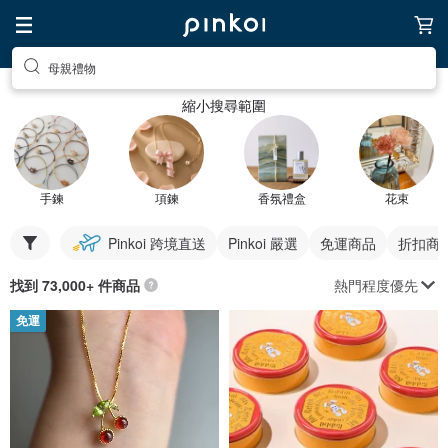
母親禮物
縮小搜尋範圍
手鍊
項鍊
香氛禮盒
花束
Pinkoi 跨境直送
Pinkoi 嚴選
免運商品
折扣商
熱門程度優先
找到 73,000+ 件商品
免運