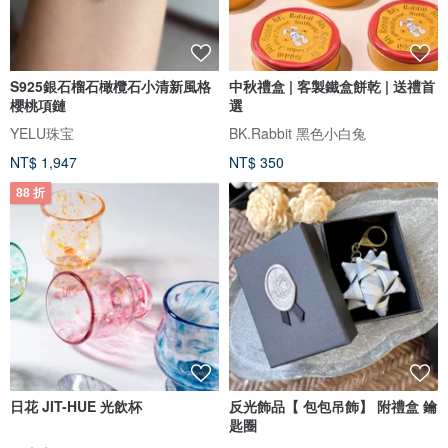
S925銀石榴石橄欖石小清新風格
中秋禮盒 | 客製鐵盒餅乾 | 送禮首
櫻桃項鏈
選
YELU珠宝
BK.Rabbit 黑色小白兔
NT$ 1,947
NT$ 350
88 折
日花 JIT-HUE 光飲杯
反光飾品【 包包吊飾】 附禮盒 鑰
匙圈