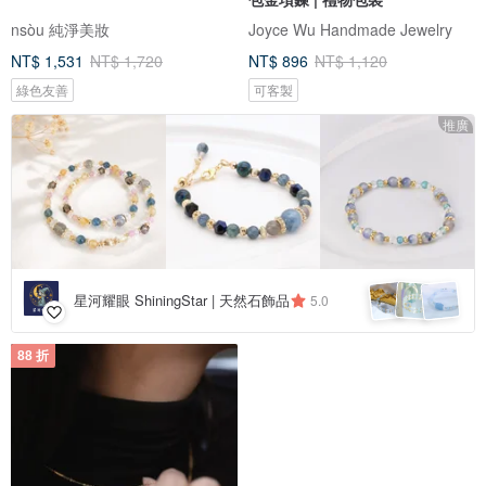
nsòu 純淨美妝
Joyce Wu Handmade Jewelry
NT$ 1,531
NT$ 1,720
NT$ 896
NT$ 1,120
綠色友善
可客製
推廣
星河耀眼 ShiningStar | 天然石飾品
5.0
88 折