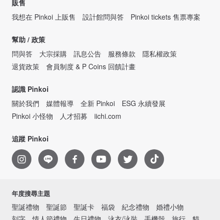
販售
我想在 Pinkoi 上販售
設計館問與答
Pinkoi tickets 售票專案
幫助 / 政策
問與答
大宗採購
訊息公告
服務條款
隱私權政策
退貨政策
會員制度 & P Coins 回饋計畫
認識 Pinkoi
關於我們
媒體報導
全新 Pinkoi
ESG 永續發展
Pinkoi 小怪物
人才招募
iichi.com
追蹤 Pinkoi
年度搜尋主題
聖誕禮物
聖誕節
聖誕卡
福袋
紀念禮物
婚禮小物
刻字
情人節禮物
生日禮物
泳衣/泳裝
手機殼
旅行
貓