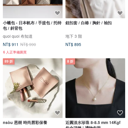
小蠟包 - 日本帆布 / 手提包 / 托特
鈕扣套 / 白椿 / 胸針 / 袖扣
包 / 斜背包
quoi quoi 布知道
地下 3 階
NT$ 911
NT$ 990
NT$ 895
6 人正準備購買
89 折
8 折
nsòu 恩樹 時尚唇彩保養
近圓淡水珍珠 8-8.5 mm 14Kgf
包金項鍊 | 禮物包裝