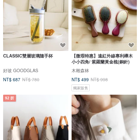
CLASSIC雙層玻璃隨手杯
【微瑕特惠】遠紅外線專利櫸木
小小四角/ 紫羅蘭黃金梳(銅針)
好玻 GOODGLAS
木雕森林
NT$ 687
NT$ 780
NT$ 499
NT$ 998
獨家販售
92 折