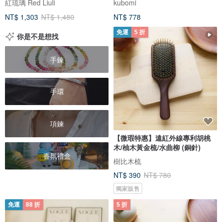
紅琉璃 Red Liuli
kubomi
NT$ 1,303
NT$ 1,480
NT$ 778
免運
5 折
你是不是想找
手鍊
手環
項鍊
【微瑕特惠】遠紅外線專利胡桃
木/柚木黃金梳/水曲柳 (銅針)
香氛禮盒
樹比木梳
NT$ 390
NT$ 780
獨家販售
免運
88 折
5 折