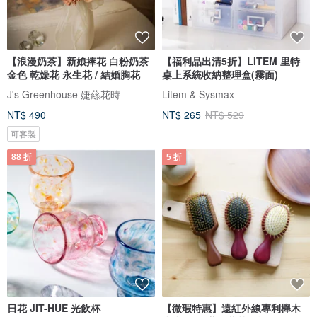
【浪漫奶茶】新娘捧花 白粉奶茶
【福利品出清5折】LITEM 里特
金色 乾燥花 永生花 / 結婚胸花
桌上系統收納整理盒(霧面)
J's Greenhouse 婕蕬花時
Litem & Sysmax
NT$ 490
NT$ 265
NT$ 529
可客製
88 折
5 折
日花 JIT-HUE 光飲杯
【微瑕特惠】遠紅外線專利櫸木