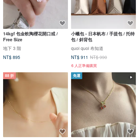
14kgf 包金軟陶櫻花開口戒 /
小蠟包 - 日本帆布 / 手提包 / 托特
Free Size
包 / 斜背包
地下 3 階
quoi quoi 布知道
NT$ 895
NT$ 911
NT$ 990
6 人正準備購買
88 折
免運