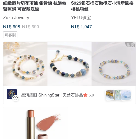
細緻唇片切花項鍊 鎖骨鍊 抗過敏
S925銀石榴石橄欖石小清新風格
醫療鋼 可配戴洗澡
櫻桃項鏈
Zuzu Jewelry
YELU珠宝
NT$ 608
NT$ 690
NT$ 1,947
可客製
推廣
星河耀眼 ShiningStar | 天然石飾品
5.0