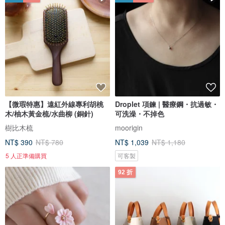
【微瑕特惠】遠紅外線專利胡桃
Droplet 項鍊 | 醫療鋼・抗過敏・
木/柚木黃金梳/水曲柳 (銅針)
可洗澡・不掉色
樹比木梳
moorigin
NT$ 390
NT$ 780
NT$ 1,039
NT$ 1,180
5 人正準備購買
可客製
92 折