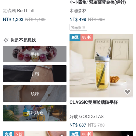
小小四角/ 紫羅蘭黃金梳(銅針)
紅琉璃 Red Liuli
木雕森林
NT$ 1,303
NT$ 1,480
NT$ 499
NT$ 998
獨家販售
免運
88 折
你是不是想找
手鍊
手環
項鍊
CLASSIC雙層玻璃隨手杯
香氛禮盒
好玻 GOODGLAS
NT$ 687
NT$ 780
免運
5 折
免運
88 折