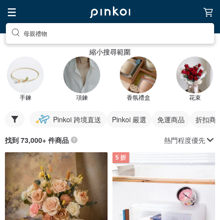
母親禮物
縮小搜尋範圍
手鍊
項鍊
香氛禮盒
花束
Pinkoi 跨境直送
Pinkoi 嚴選
免運商品
折扣商
熱門程度優先
找到 73,000+ 件商品
5 折