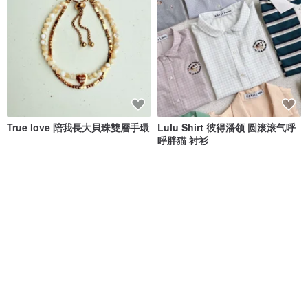
True love 陪我長大貝珠雙層手環
Lulu Shirt 彼得潘领 圆滚滚气呼
呼胖猫 衬衫
Whisper 小意思手環
KATJI｜棉麻設計服飾
NT$ 1,580
NT$ 897
88 折