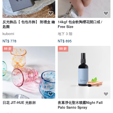
反光飾品【 包包吊飾】 附禮盒 鑰
14kgf 包金軟陶櫻花開口戒 /
匙圈
Free Size
kubomi
地下 3 階
NT$ 778
NT$ 895
88 折
88 折
日花 JIT-HUE 光飲杯
夜幕淨化聖木噴霧Night Fall
Palo Santo Spray