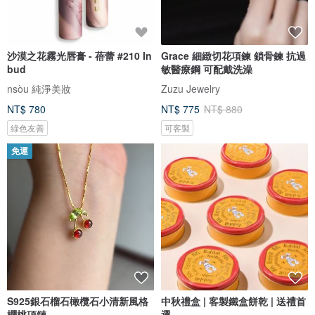
沙漠之花霧光唇膏 - 蓓蕾 #210 In
Grace 細緻切花項鍊 鎖骨鍊 抗過
bud
敏醫療鋼 可配戴洗澡
nsòu 純淨美妝
Zuzu Jewelry
NT$ 780
NT$ 775
NT$ 880
綠色友善
可客製
免運
S925銀石榴石橄欖石小清新風格
中秋禮盒 | 客製鐵盒餅乾 | 送禮首
櫻桃項鏈
選