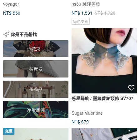
voyager
nsòu 純淨美妝
NT$ 550
NT$ 1,531
NT$ 1,720
綠色友善
你是不是想找
花束
按摩器
保養品
惑星歸航 / 墨綠蕾絲頸飾 SV707
家居擺飾
Sugar Valentine
NT$ 679
免運