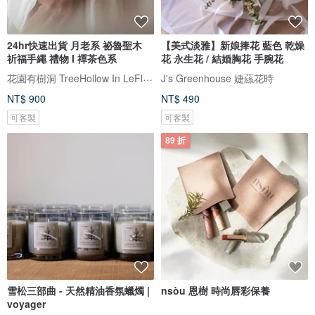
24hr快速出貨 月老系 祕魯聖木
【美式淡雅】新娘捧花 藍色 乾燥
祈福手繩 禮物 I 禪茶色系
花 永生花 / 結婚胸花 手腕花
花園有樹洞 TreeHollow In LeFlowers
J's Greenhouse 婕蕬花時
NT$ 900
NT$ 490
可客製
可客製
89 折
雪松三部曲 - 天然精油香氛蠟燭 |
nsòu 恩樹 時尚唇彩保養
voyager