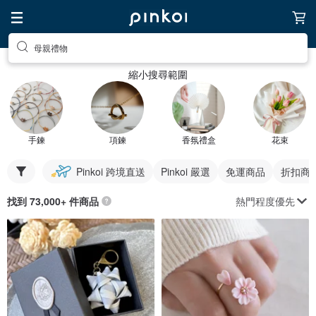
母親禮物
縮小搜尋範圍
手鍊
項鍊
香氛禮盒
花束
Pinkoi 跨境直送
Pinkoi 嚴選
免運商品
折扣商
熱門程度優先
找到 73,000+ 件商品