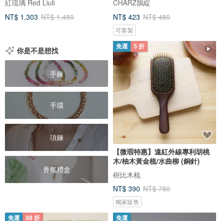
紅琉璃 Red Liuli
CHARZ鵲綻
NT$ 1,303
NT$ 1,480
NT$ 423
NT$ 480
可客製
免運
5 折
你是不是想找
手鍊
手環
項鍊
【微瑕特惠】遠紅外線專利胡桃
木/柚木黃金梳/水曲柳 (銅針)
香氛禮盒
樹比木梳
NT$ 390
NT$ 780
獨家販售
免運
88 折
免運