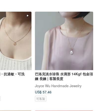
療鋼・抗過敏・可洗
巴洛克淡水珍珠 水滴形 14Kgf 包金項
鍊 長鍊 | 客製長度
Joyce Wu Handmade Jewelry
US$ 57.46
可客製