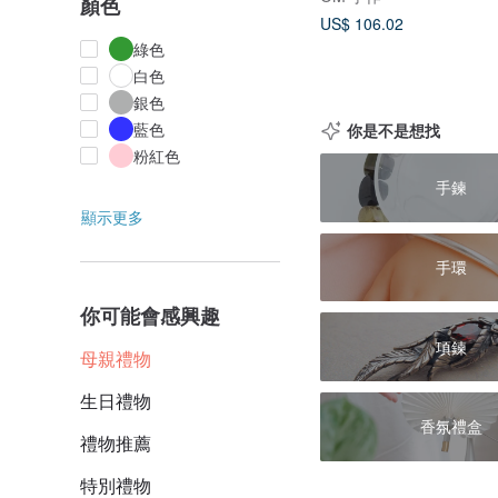
顏色
US$ 106.02
綠色
白色
銀色
藍色
你是不是想找
粉紅色
手鍊
顯示更多
手環
你可能會感興趣
項鍊
母親禮物
生日禮物
香氛禮盒
禮物推薦
特別禮物