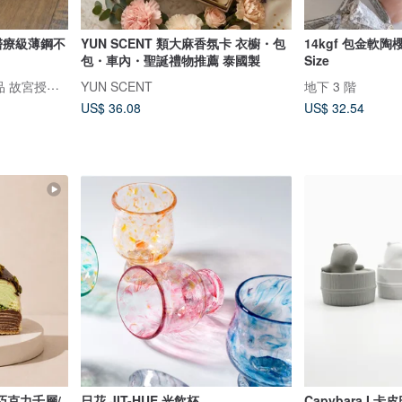
YUN SCENT 類大麻香氛卡 衣櫥・包
14kgf 包金軟陶櫻
包・車內・聖誕禮物推薦 泰國製
Size
Magi-Steel鋼之藝薄鋼飾品 故宮授權聯名商品 台灣設計製造
YUN SCENT
地下 3 階
US$ 36.08
US$ 32.54
巧克力千層/
日花 JIT-HUE 光飲杯
Capybara I 