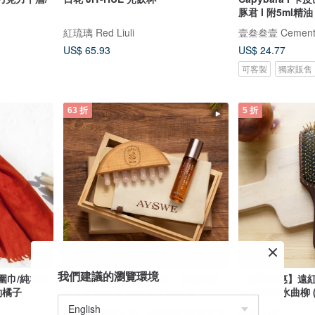
豚君 I 附5ml
紅琉璃 Red Liuli
壹叁叁壹 Cemente
US$ 65.93
US$ 24.77
可客製
獨家販售
63 折
5 折
我們建議的瀏覽環境
絨圍巾/純羊毛
【情人節禮盒 l 快速出貨】粉晶刮痧
【微瑕特惠】遠紅
約橘子
櫸木按摩梳 & 舒緩滾珠精油禮
木黃金梳/水曲柳 
AYSWE 愛蕊友肌 - 敏弱肌的純淨保養
樹比木梳