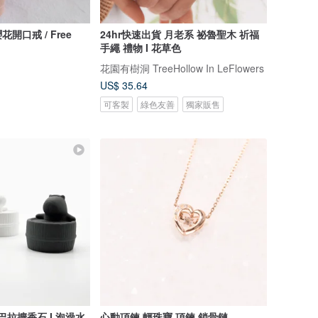
花開口戒 / Free
24hr快速出貨 月老系 祕魯聖木 祈福
手繩 禮物 I 花草色
花園有樹洞 TreeHollow In LeFlowers
US$ 35.64
可客製
綠色友善
獨家販售
卡皮巴拉擴香石 I 泡澡水
心動項鍊 輕珠寶 項鍊 鎖骨鏈