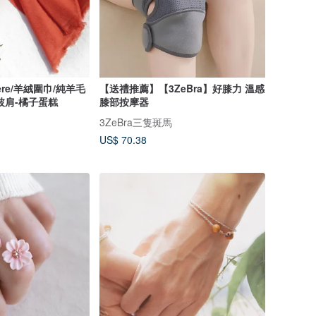
ere/羊絨圍巾/純羊毛
【送禮推薦】【3ZeBra】好膝力 溫感
披肩-橘子蛋糕
膝部按摩器
3ZeBra三隻斑馬
US$ 70.38