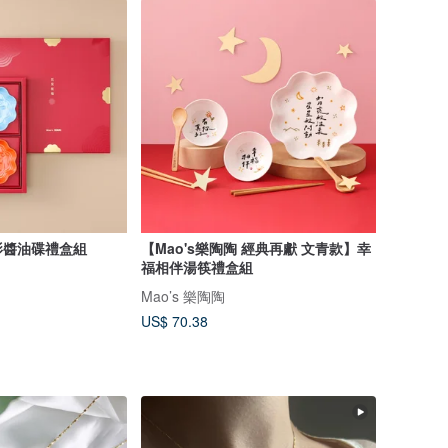
影醬油碟禮盒組
【Mao's樂陶陶 經典再獻 文青款】幸
福相伴湯筷禮盒組
Mao’s 樂陶陶
US$ 70.38