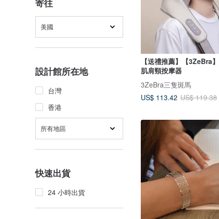
寄往
美國
【送禮推薦】【3ZeBra
設計館所在地
肌肩頸按摩器
3ZeBra三隻斑馬
台灣
US$ 113.42
US$ 119.38
香港
所有地區
快速出貨
24 小時出貨