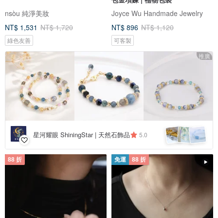
nsòu 純淨美妝
Joyce Wu Handmade Jewelry
NT$ 1,531
NT$ 1,720
NT$ 896
NT$ 1,120
綠色友善
可客製
推廣
星河耀眼 ShiningStar | 天然石飾品
5.0
88 折
免運
88 折