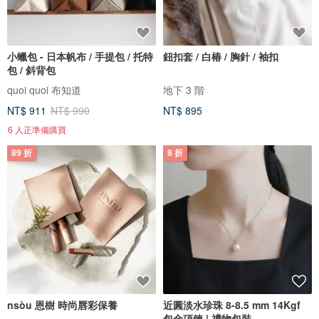
小蠟包 - 日本帆布 / 手提包 / 托特
鈕扣套 / 白椿 / 胸針 / 袖扣
包 / 斜背包
quoi quoi 布知道
地下 3 階
NT$ 911
NT$ 990
NT$ 895
6 人正準備購買
89 折
8 折
nsòu 恩樹 時尚唇彩保養
近圓淡水珍珠 8-8.5 mm 14Kgf
包金項鍊 | 禮物包裝