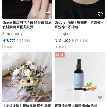
Grace 細緻切花項鍊 鎖骨鍊 抗過
Droplet 項鍊 | 醫療鋼・抗過敏・
敏醫療鋼 可配戴洗澡
可洗澡・不掉色
Zuzu Jewelry
moorigin
NT$ 775
NT$ 880
NT$ 1,039
NT$ 1,180
可客製
可客製
88 折
【美式淡雅】新娘捧花 藍色 乾燥
夜幕淨化聖木噴霧Night Fall