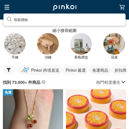
母親禮物
縮小搜尋範圍
手鍊
項鍊
香氛禮盒
花束
Pinkoi 跨境直送
Pinkoi 嚴選
免運商品
折扣商
熱門程度優先
找到 73,000+ 件商品
免運