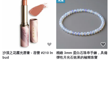
免運
沙漠之花霧光唇膏 - 蓓蕾 #210 In
精緻 3mm 蛋白石珠串手鍊，具備
bud
彈性月光石效果的極簡珠寶
nsòu 純淨美妝
HL_Creations
NT$ 780
NT$ 1,783
綠色友善