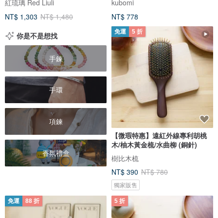
紅琉璃 Red Liuli
kubomi
NT$ 1,303
NT$ 1,480
NT$ 778
免運
5 折
你是不是想找
手鍊
手環
項鍊
【微瑕特惠】遠紅外線專利胡桃
木/柚木黃金梳/水曲柳 (銅針)
香氛禮盒
樹比木梳
NT$ 390
NT$ 780
獨家販售
免運
88 折
5 折