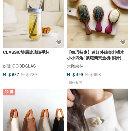
CLASSIC雙層玻璃隨手杯
【微瑕特惠】遠紅外線專利櫸木
小小四角/ 紫羅蘭黃金梳(銅針)
好玻 GOODGLAS
木雕森林
NT$ 687
NT$ 780
NT$ 499
NT$ 998
獨家販售
92 折