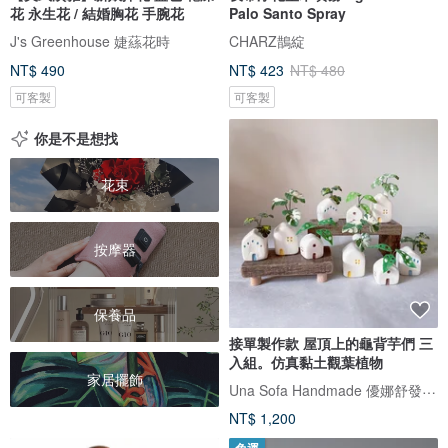
花 永生花 / 結婚胸花 手腕花
Palo Santo Spray
J's Greenhouse 婕蕬花時
CHARZ鵲綻
NT$ 490
NT$ 423
NT$ 480
可客製
可客製
你是不是想找
花束
按摩器
保養品
接單製作款 屋頂上的龜背芋們 三
入組。仿真黏土觀葉植物
家居擺飾
Una Sofa Handmade 優娜舒發手感小物
NT$ 1,200