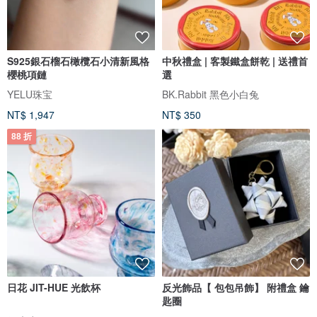
S925銀石榴石橄欖石小清新風格
中秋禮盒 | 客製鐵盒餅乾 | 送禮首
櫻桃項鏈
選
YELU珠宝
BK.Rabbit 黑色小白兔
NT$ 1,947
NT$ 350
88 折
日花 JIT-HUE 光飲杯
反光飾品【 包包吊飾】 附禮盒 鑰
匙圈