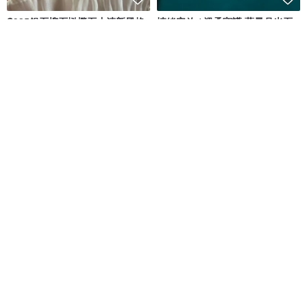
S925銀石榴石橄欖石小清新風格
情緒安放 / 溫柔守護 藍暈月光石
櫻桃項鏈
小粉圓咕溜耳針14K 注金
YELU珠宝
一抹月光 Emoonstone
NT$ 1,947
NT$ 680
可客製
88 折
長度可自由調整 繡球花與棉珠的
【24小時出貨】茶藝杯墊/玻璃杯
優雅項鍊
墊/鑲嵌玻璃
竹輪手作
陌上花喵