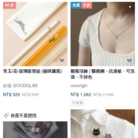
88 折
免運
9 折
常玉/花-玻璃吸管組 (貓咪圖案)
雛菊項鍊 | 醫療鋼・抗過敏・可洗
澡・不掉色
好玻 GOODGLAS
moorigin
NT$ 520
NT$ 590
NT$ 1,062
NT$ 1,180
可客製
你是不是想找
花束