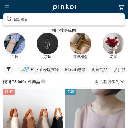
母親禮物
縮小搜尋範圍
手鍊
項鍊
香氛禮盒
花束
Pinkoi 跨境直送
Pinkoi 嚴選
免運商品
折扣商
熱門程度優先
找到 73,000+ 件商品
92 折
免運