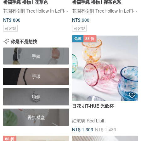
祈福手繩 禮物 I 花草色
祈福手繩 禮物 I 禪茶色系
花園有樹洞 TreeHollow In LeFlowers
花園有樹洞 TreeHollow In LeFlowers
NT$ 800
NT$ 900
可客製
可客製
免運
88 折
你是不是想找
手鍊
手環
項鍊
日花 JIT-HUE 光飲杯
香氛禮盒
紅琉璃 Red Liuli
NT$ 1,303
NT$ 1,480
88 折