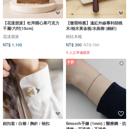
【花漾朋派】杜拜開心果巧克力
【微瑕特惠】遠紅外線專利胡桃
千層/六吋(15cm)
木/柚木黃金梳/水曲柳 (銅針)
花漾朋派
樹比木梳
NT$ 1,100
NT$ 390
NT$ 780
5 人正準備購買
9 折
鈕扣套 / 白椿 / 胸針 / 袖扣
Smooth手鍊 (1mm) | 醫療鋼・抗
過敏・可洗澡・不掉色