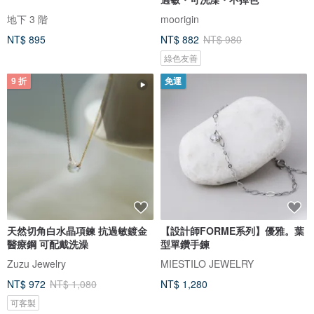
地下 3 階
moorigin
NT$ 895
NT$ 882
NT$ 980
綠色友善
9 折
免運
天然切角白水晶項鍊 抗過敏鍍金
【設計師FORME系列】優雅。葉
醫療鋼 可配戴洗澡
型單鑽手鍊
Zuzu Jewelry
MIESTILO JEWELRY
NT$ 972
NT$ 1,080
NT$ 1,280
可客製