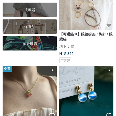
按摩器
保養品
【可選貓咪】眼鏡掛架 / 胸針 / 眼
鏡貓
家居擺飾
地下 3 階
NT$ 895
可客製
免運