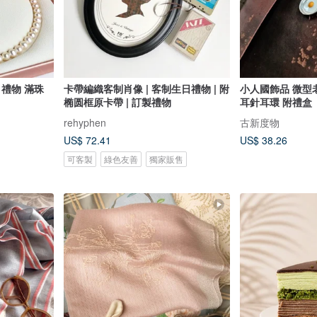
 禮物 滿珠
卡帶編織客制肖像 | 客制生日禮物 | 附
小人國飾品 微型老
椭圆框原卡帶 | 訂製禮物
耳針耳環 附禮盒
rehyphen
古新度物
US$ 72.41
US$ 38.26
可客製
綠色友善
獨家販售