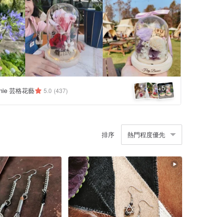
5
+
nnie 芸格花藝
5.0
(437)
排序
熱門程度優先