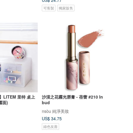
US$ 24.77
可客製
獨家販售
LITEM 里特 桌上
沙漠之花霧光唇膏 - 蓓蕾 #210 In
霧面)
bud
nsòu 純淨美妝
US$ 34.75
綠色友善