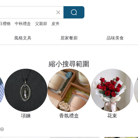
日禮物
中秋禮盒
父親節
皮夾
風格文具
居家餐廚
品味美食
縮小搜尋範圍
項鍊
香氛禮盒
花束