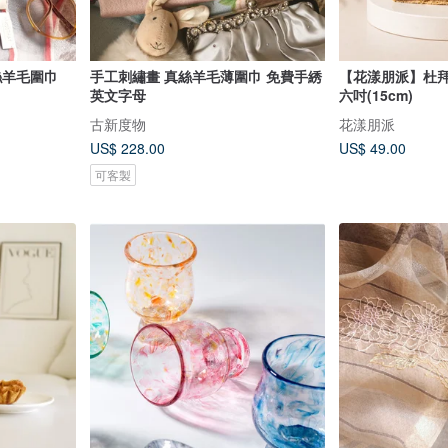
手工刺繡畫 真絲羊毛薄圍巾 免費手綉
【花漾朋派】杜拜
英文字母
六吋(15cm)
古新度物
花漾朋派
US$ 228.00
US$ 49.00
可客製