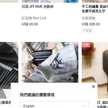
日花 JIT-HUE 光飲杯
手工刺繡畫 真絲羊毛圍巾 (綻放的菊)
免費手綉英文字
紅琉璃 Red Liuli
古新度物
US$ 65.93
US$ 228.00
可客製
5 折
我們建議的瀏覽環境
手工刺繡畫 超薄300支 全羊絨大圍巾
【微瑕特惠】遠紅
(神仙魚) 免費手繡英文字母
木黃金梳/水曲柳 