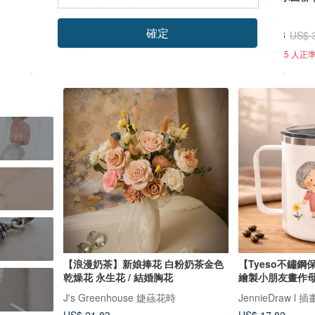
古新度物
樹比木梳
確定
US$ 304.50
US$ 17.38
US$ 
可客製
獨家販售
5 人正
【浪漫奶茶】新娘捧花 白粉奶茶金色
【Tyeso不鏽鋼保
乾燥花 永生花 / 結婚胸花
繪製小朋友畫作
J's Greenhouse 婕蕬花時
JennieDraw l