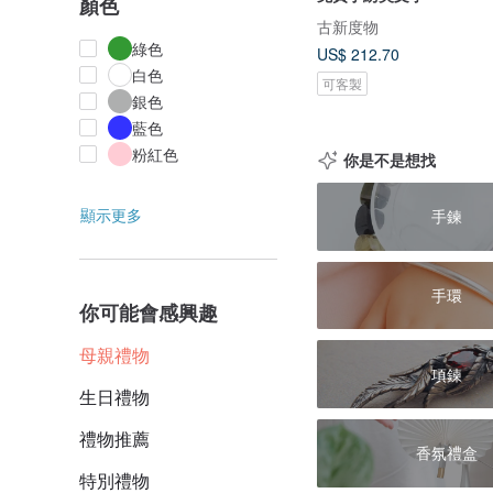
顏色
古新度物
綠色
US$ 212.70
白色
可客製
銀色
藍色
粉紅色
你是不是想找
顯示更多
手鍊
手環
你可能會感興趣
母親禮物
項鍊
生日禮物
禮物推薦
香氛禮盒
特別禮物