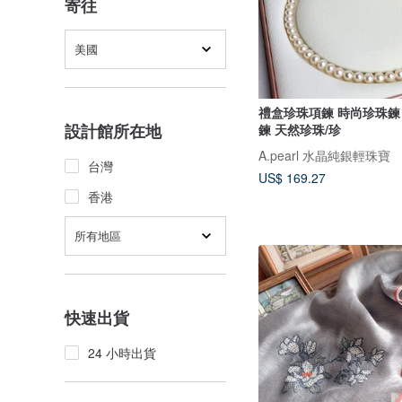
寄往
美國
禮盒珍珠項鍊 時尚珍珠鍊
設計館所在地
鍊 天然珍珠/珍
A.pearl 水晶純銀輕珠寶
台灣
US$ 169.27
香港
所有地區
快速出貨
24 小時出貨