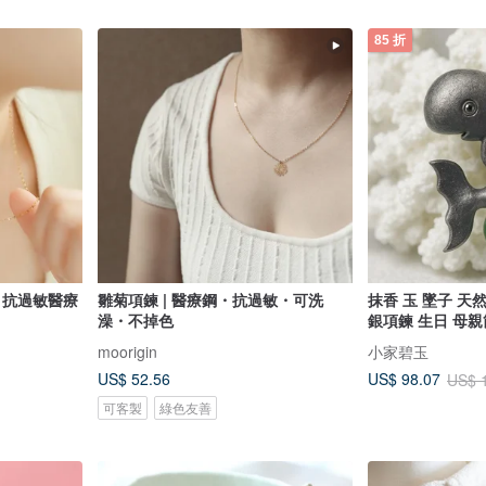
85 折
 抗過敏醫療
雛菊項鍊 | 醫療鋼・抗過敏・可洗
抹香 玉 墜子 天然
澡・不掉色
銀項鍊 生日 母親
moorigin
小家碧玉
US$ 52.56
US$ 98.07
US$ 
可客製
綠色友善