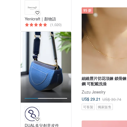
95 折
Yenicraft｜顏物語
(1,020)
細緻唇片切花項鍊 鎖骨鍊
鋼 可配戴洗澡
Zuzu Jewelry
US$ 29.21
US$ 30.74
可客製
獨家販售
DUAL多兒創意皮件