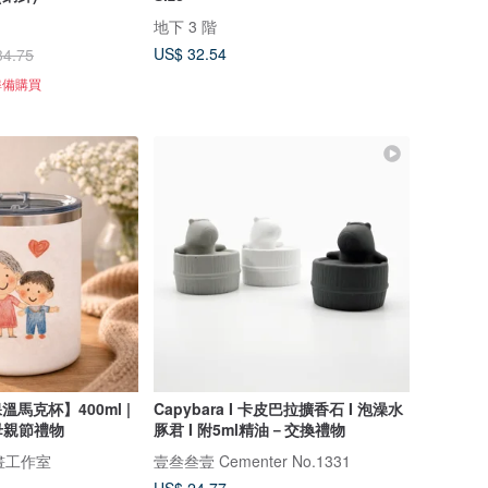
地下 3 階
US$ 32.54
34.75
準備購買
溫馬克杯】400ml |
Capybara I 卡皮巴拉擴香石 I 泡澡水
母親節禮物
豚君 I 附5ml精油－交換禮物
 插畫工作室
壹叁叁壹 Cementer No.1331