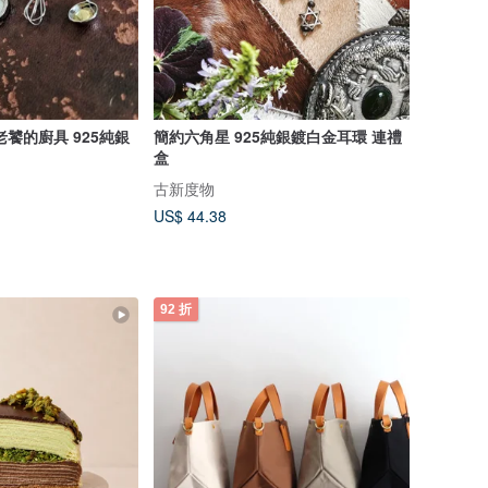
饕的廚具 925純銀
簡約六角星 925純銀鍍白金耳環 連禮
盒
古新度物
US$ 44.38
92 折