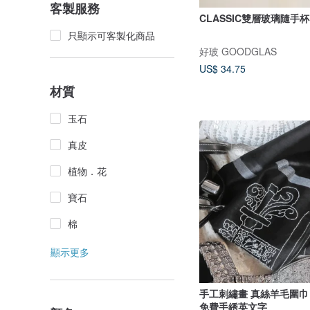
客製服務
CLASSIC雙層玻璃隨手杯
只顯示可客製化商品
好玻 GOODGLAS
US$ 34.75
材質
玉石
真皮
植物．花
寶石
棉
顯示更多
手工刺繡畫 真絲羊毛圍巾 (建築美學)
免費手綉英文字