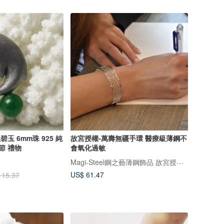
碧玉 6mm珠 925 純
故宮授權-萬壽無疆手環 醫療級薄鋼不
節 禮物
會氧化過敏
Magi-Steel鋼之藝薄鋼飾品 故宮授權聯名商品 台灣設計製造
US$ 61.47
115.37