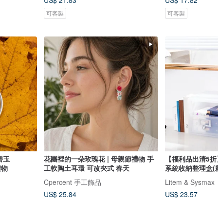
US$ 21.83
US$ 17.82
可客製
可客製
碧玉
花團裡的一朵玫瑰花 | 母親節禮物 手
【福利品出清5折】
銀 禮物
工軟陶土耳環 可改夾式 春天
系統收納整理盒(
Cpercent 手工飾品
Litem & Sysmax
US$ 25.84
US$ 23.57