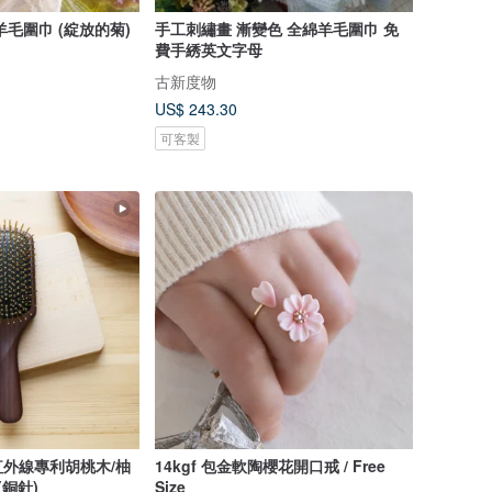
手工刺繡畫 漸變色 全綿羊毛圍巾 免
費手綉英文字母
古新度物
US$ 243.30
可客製
外線專利胡桃木/柚
14kgf 包金軟陶櫻花開口戒 / Free
(銅針)
Size