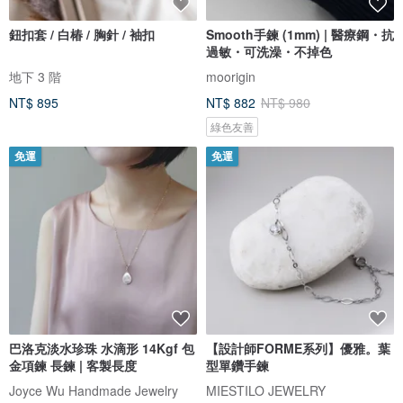
鈕扣套 / 白椿 / 胸針 / 袖扣
Smooth手鍊 (1mm) | 醫療鋼・抗
過敏・可洗澡・不掉色
地下 3 階
moorigin
NT$ 895
NT$ 882
NT$ 980
綠色友善
免運
免運
巴洛克淡水珍珠 水滴形 14Kgf 包
【設計師FORME系列】優雅。葉
金項鍊 長鍊 | 客製長度
型單鑽手鍊
Joyce Wu Handmade Jewelry
MIESTILO JEWELRY