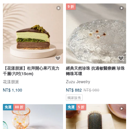
9 折
【花漾朋派】杜拜開心果巧克力
經典天然珍珠 抗過敏醫療鋼 珍珠
千層/六吋(15cm)
轉珠耳環
花漾朋派
Zuzu Jewelry
NT$ 1,100
NT$ 882
NT$ 980
獨家販售
免運
88 折
免運
5 折