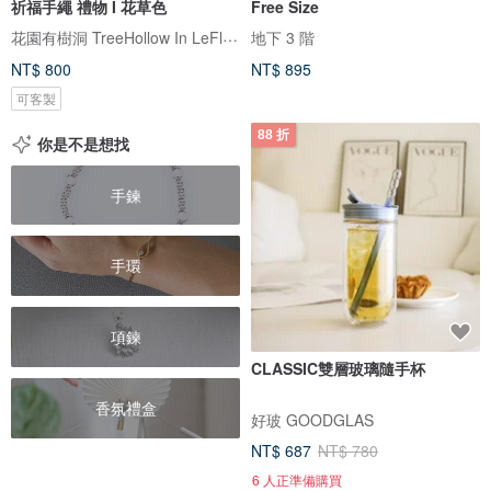
祈福手繩 禮物 I 花草色
Free Size
花園有樹洞 TreeHollow In LeFlowers
地下 3 階
NT$ 800
NT$ 895
可客製
88 折
你是不是想找
手鍊
手環
項鍊
CLASSIC雙層玻璃隨手杯
香氛禮盒
好玻 GOODGLAS
NT$ 687
NT$ 780
6 人正準備購買