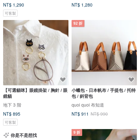
NT$ 1,290
NT$ 1,280
可客製
92 折
【可選貓咪】眼鏡掛架 / 胸針 / 眼
小蠟包 - 日本帆布 / 手提包 / 托特
鏡貓
包 / 斜背包
地下 3 階
quoi quoi 布知道
NT$ 895
NT$ 911
NT$ 990
可客製
9 折
你是不是想找