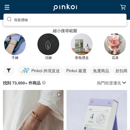
母親禮物
縮小搜尋範圍
手鍊
項鍊
香氛禮盒
花束
Pinkoi 跨境直送
Pinkoi 嚴選
免運商品
折扣商
熱門程度優先
找到 73,000+ 件商品