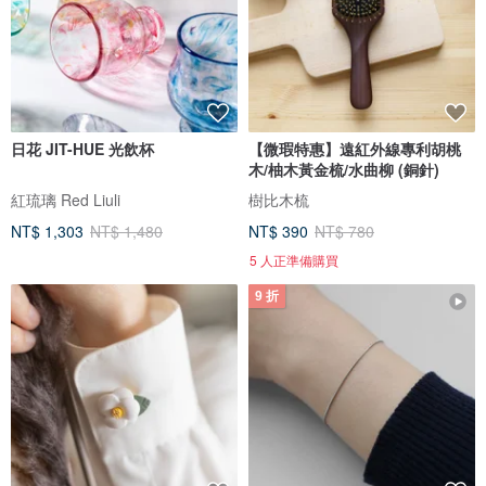
日花 JIT-HUE 光飲杯
【微瑕特惠】遠紅外線專利胡桃
木/柚木黃金梳/水曲柳 (銅針)
紅琉璃 Red Liuli
樹比木梳
NT$ 1,303
NT$ 1,480
NT$ 390
NT$ 780
5 人正準備購買
9 折