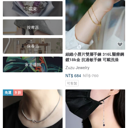
花束
按摩器
保養品
細緻小唇片雙層手鍊 316L醫療鋼
鍍18k金 抗過敏手鍊 可戴洗澡
家居擺飾
Zuzu Jewelry
NT$ 684
NT$ 760
可客製
免運
9 折