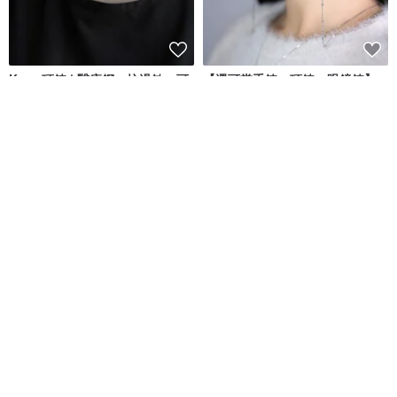
Knot 項鍊 | 醫療鋼・抗過敏・可
【還可當手鍊、項鍊、眼鏡鍊】
洗澡・不掉色
覺醒之力 藍砂石口罩鍊 聖誕禮物
moorigin
ADORN & FANCY
NT$ 1,422
NT$ 1,580
NT$ 990
綠色友善
可客製
免運
9 折
免運
雛菊項鍊 | 醫療鋼・抗過敏・可洗
正圓極光亮彩 迷你三顆淡水珍珠