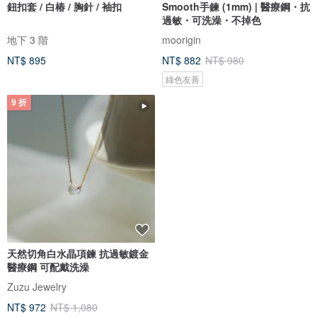
鈕扣套 / 白椿 / 胸針 / 袖扣
Smooth手鍊 (1mm) | 醫療鋼・抗
過敏・可洗澡・不掉色
地下 3 階
moorigin
NT$ 895
NT$ 882
NT$ 980
綠色友善
9 折
9 折
天然切角白水晶項鍊 抗過敏鍍金
經典天然珍珠 抗過敏醫療鋼 珍珠
醫療鋼 可配戴洗澡
轉珠耳環
Zuzu Jewelry
Zuzu Jewelry
NT$ 972
NT$ 1,080
NT$ 882
NT$ 980