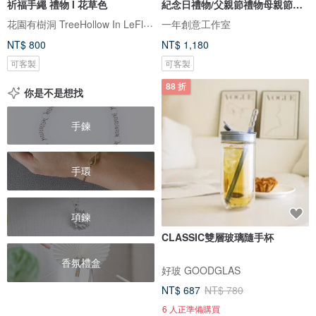
祈福手繩 禮物 I 花草色
紀念日禮物/父親節禮物母親節禮
物
花園有樹洞 TreeHollow In LeFlowers
一年創意工作室
NT$ 800
NT$ 1,180
可客製
可客製
88 折
你是不是想找
手鍊
手環
項鍊
CLASSIC雙層玻璃隨手杯
香氛禮盒
好玻 GOODGLAS
NT$ 687
NT$ 780
6 人正準備購買