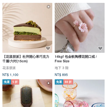
【花漾朋派】杜拜開心果巧克力
14kgf 包金軟陶櫻花開口戒 /
千層/六吋(15cm)
Free Size
花漾朋派
地下 3 階
NT$ 1,100
NT$ 895
免運
5 折
免運
88 折