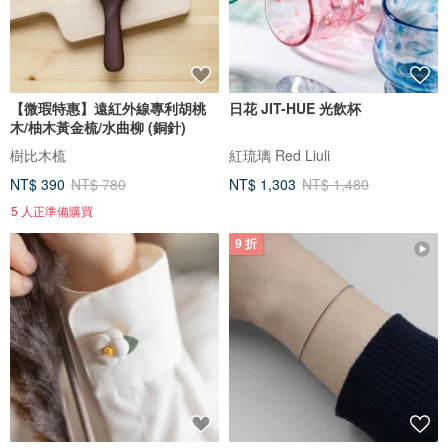
【微瑕特惠】遠紅外線專利胡桃
日花 JIT-HUE 光飲杯
木/柚木黃金梳/水曲柳 (銅針)
樹比木梳
紅琉璃 Red Liuli
NT$ 390
NT$ 780
NT$ 1,303
NT$ 1,480
5 人正準備購買
9 折