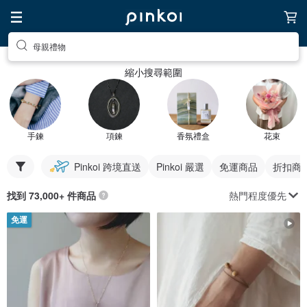
母親禮物
縮小搜尋範圍
手鍊
項鍊
香氛禮盒
花束
Pinkoi 跨境直送
Pinkoi 嚴選
免運商品
折扣商
熱門程度優先
找到 73,000+ 件商品
免運