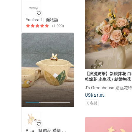
Yenicraft｜顏物語
(1,020)
【浪漫奶茶】新娘捧花 
乾燥花 永生花 / 結婚胸花
J's Greenhouse 婕蕬花時
US$ 21.83
可客製
A Lu | 陶 飾品 禮物 原創