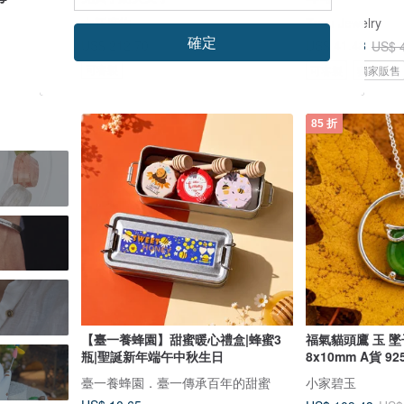
古新度物
Zuzu Jewelry
確定
US$ 212.70
US$ 41.48
US$ 
可客製
可客製
獨家販售
85 折
【臺一養蜂園】甜蜜暖心禮盒|蜂蜜3
福氣貓頭鷹 玉 墜
瓶|聖誕新年端午中秋生日
8x10
臺一養蜂園．臺一傳承百年的甜蜜
小家碧玉