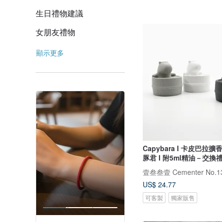
生日禮物建議
女朋友禮物
顯示更多
Capybara I 卡皮巴拉擴
豚君 I 附5ml精油－交換
壹叁叁壹 Cementer No.1
US$ 24.77
可客製
獨家販售