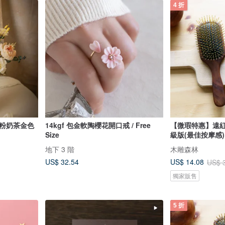
4 折
白粉奶茶金色
14kgf 包金軟陶櫻花開口戒 / Free
【微瑕特惠】遠
Size
級版(最佳按摩感)
地下 3 階
木雕森林
US$ 32.54
US$ 14.08
US$ 
獨家販售
5 折