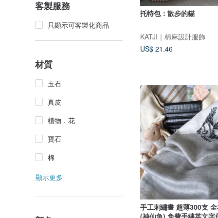
客製服務
托特包：散步的貓
只顯示可客製化商品
KATJI｜棉麻設計服飾
US$ 21.46
材質
玉石
真皮
植物．花
寶石
棉
顯示更多
手工刺繡畫 超薄300支 
(神仙魚) 免費手繡英文字