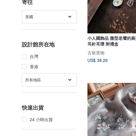
寄往
美國
小人國飾品 微型老饕的廚具
設計館所在地
耳針耳環 附禮盒
古新度物
台灣
US$ 38.26
香港
所有地區
快速出貨
24 小時出貨