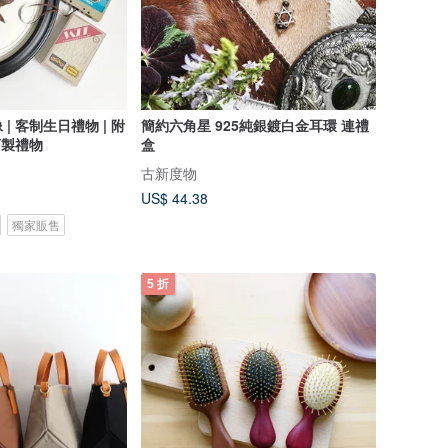
| 客制生日禮物 | 附
簡約六角星 925純銀鍍白金耳環 連禮
訂製禮物
盒
古新度物
US$ 44.38
獨家販售
5 折