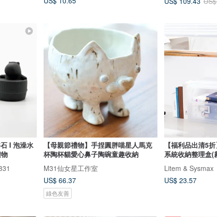
US$ 10.65
US$ 109.43
US$
香石 I 泡澡水
【母親節禮物】手捏圓胖喵星人馬克
【福利品出清5折】
禮物
杯陶杯貓愛心鼻子陶碗童趣收納
系統收納整理盒(
331
M31仙女星工作室
Litem & Sysmax
US$ 66.37
US$ 23.57
綠色友善