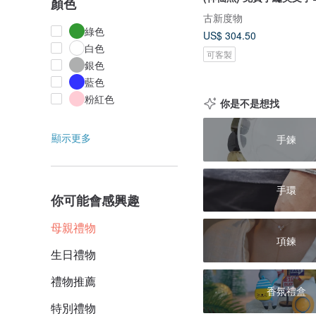
顏色
古新度物
綠色
US$ 304.50
白色
可客製
銀色
藍色
粉紅色
你是不是想找
顯示更多
手鍊
手環
你可能會感興趣
母親禮物
項鍊
生日禮物
禮物推薦
香氛禮盒
特別禮物