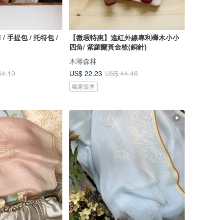
/ 手提包 / 托特包 /
【微瑕特惠】遠紅外線專利櫸木小小
四角/ 紫羅蘭黃金梳(銅針)
木雕森林
US$ 22.23
44.10
US$ 44.46
獨家販售