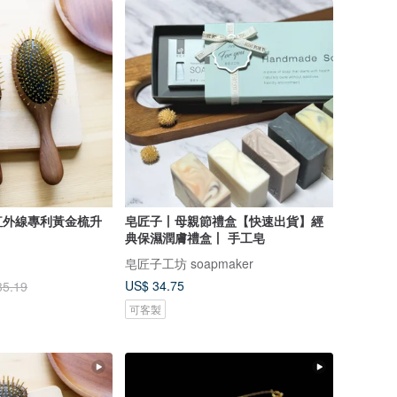
紅外線專利黃金梳升
皂匠子丨母親節禮盒【快速出貨】經
典保濕潤膚禮盒丨 手工皂
皂匠子工坊 soapmaker
US$ 34.75
35.19
可客製