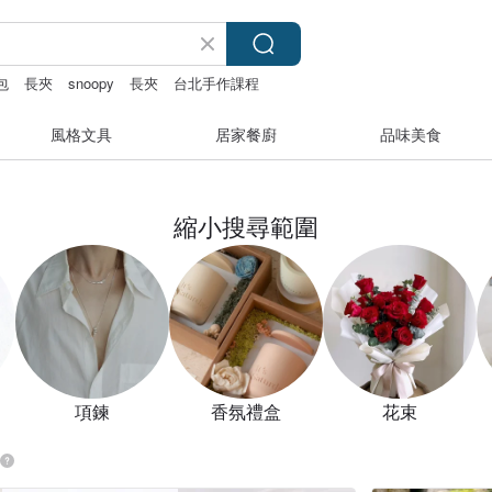
包
長夾
snoopy
長夾
台北手作課程
風格文具
居家餐廚
品味美食
縮小搜尋範圍
項鍊
香氛禮盒
花束