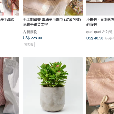
手工刺繡畫 真絲羊毛圍巾 (綻放的菊)
小蠟包 - 日本帆布 
免費手綉英文字
斜背包
古新度物
quoi quoi 布知道
US$ 228.00
US$ 40.58
US$ 
可客製