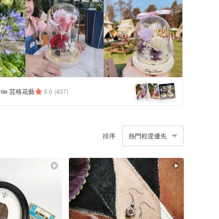
5
+
nnie 芸格花藝
5.0
(437)
排序
熱門程度優先