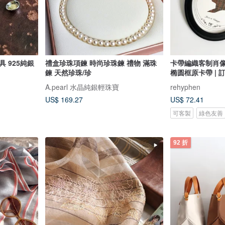
 925純銀
禮盒珍珠項鍊 時尚珍珠鍊 禮物 滿珠
卡帶編織客制肖像 
鍊 天然珍珠/珍
椭圆框原卡帶 | 
A.pearl 水晶純銀輕珠寶
rehyphen
US$ 169.27
US$ 72.41
可客製
綠色友善
92 折