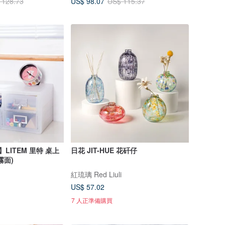
US$ 98.07
 128.73
US$ 115.37
LITEM 里特 桌上
日花 JIT-HUE 花矸仔
霧面)
紅琉璃 Red Liuli
US$ 57.02
7 人正準備購買