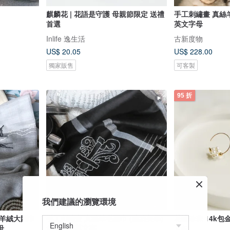
麒麟花 | 花語是守護 母親節限定 送禮
手工刺繡畫 真絲
首選
英文字母
Inlife 逸生活
古新度物
US$ 20.05
US$ 228.00
獨家販售
可客製
95 折
我們建議的瀏覽環境
全羊絨大圍巾
手工刺繡畫 真絲羊毛圍巾 (建築美學)
花繡珍珠 14k
母
免費手綉英文字
耳勾