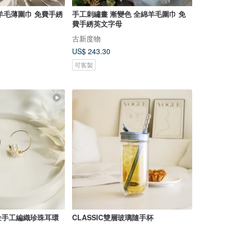
羊毛薄圍巾 免費手綉
手工刺繡畫 漸變色 全綿羊毛圍巾 免
費手綉英文字母
古新度物
US$ 243.30
可客製
包金手工編織珍珠耳環
CLASSIC雙層玻璃隨手杯