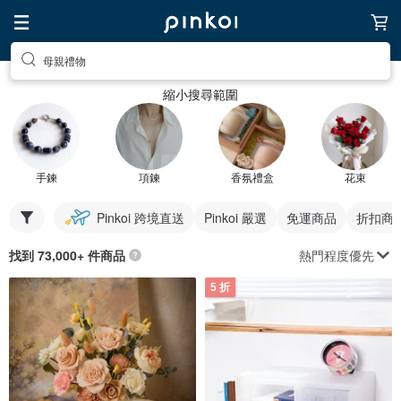
母親禮物
縮小搜尋範圍
手鍊
項鍊
香氛禮盒
花束
Pinkoi 跨境直送
Pinkoi 嚴選
免運商品
折扣商
熱門程度優先
找到 73,000+ 件商品
5 折