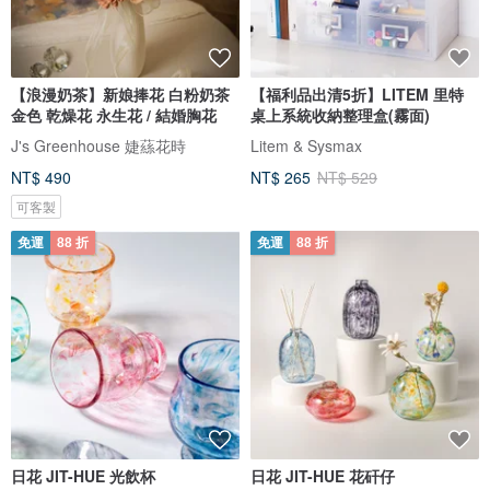
【浪漫奶茶】新娘捧花 白粉奶茶
【福利品出清5折】LITEM 里特
金色 乾燥花 永生花 / 結婚胸花
桌上系統收納整理盒(霧面)
J's Greenhouse 婕蕬花時
Litem & Sysmax
NT$ 490
NT$ 265
NT$ 529
可客製
免運
88 折
免運
88 折
日花 JIT-HUE 光飲杯
日花 JIT-HUE 花矸仔