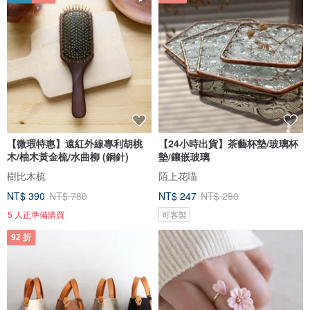
【微瑕特惠】遠紅外線專利胡桃
【24小時出貨】茶藝杯墊/玻璃杯
木/柚木黃金梳/水曲柳 (銅針)
墊/鑲嵌玻璃
樹比木梳
陌上花喵
NT$ 390
NT$ 780
NT$ 247
NT$ 280
5 人正準備購買
可客製
92 折