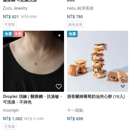
Zuzu Jewelry
nsòu 純淨美妝
NT$ 621
NT$ 690
NT$ 780
可客製
綠色友善
免運
9 折
免運
Droplet 項鍊 | 醫療鋼・抗過敏・
酒香蘭姆葡萄奶油夾心餅 (10入)
可洗澡・不掉色
moorigin
十一甜點
NT$ 1,062
NT$ 1,180
NT$ 699
可客製