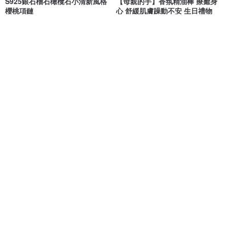
S925銀石榴石橄欖石小清新風格
【母親的手】香氛精油棒 療癒身
櫻桃項鏈
心 舒緩肌膚躁動不安 生日禮物
YELU珠宝
《松活》Pine for Good life.
NT$ 1,947
NT$ 350
可客製
免運
Grow Flavor 花草茶植物栽培組
情緒安放 / 溫柔守護 小燈泡藍暈
(兩款)
月光石 球球項鍊14K 注金
聖新陶芸 SEISHIN
一抹月光 Emoonstone
NT$ 350
NT$ 2,480