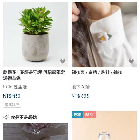
麒麟花 | 花語是守護 母親節限定
鈕扣套 / 白椿 / 胸針 / 袖扣
送禮首選
Inlife 逸生活
地下 3 階
NT$ 450
NT$ 895
獨家販售
免運
88 折
你是不是想找
花束