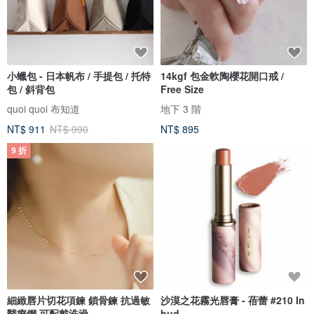
小蠟包 - 日本帆布 / 手提包 / 托特
14kgf 包金軟陶櫻花開口戒 /
包 / 斜背包
Free Size
quoi quoi 布知道
地下 3 階
NT$ 911
NT$ 990
NT$ 895
9 折
細緻唇片切花項鍊 鎖骨鍊 抗過敏
沙漠之花霧光唇膏 - 蓓蕾 #210 In
醫療鋼 可配戴洗澡
bud