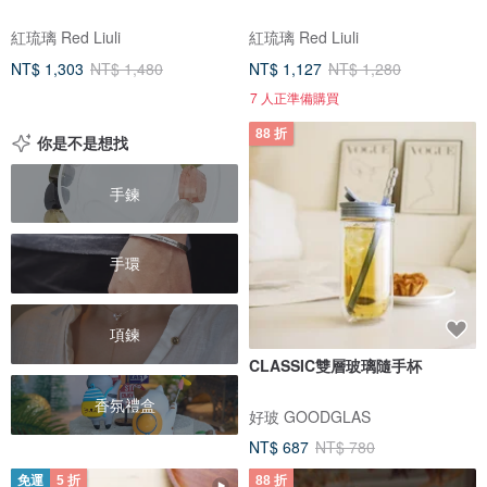
紅琉璃 Red Liuli
紅琉璃 Red Liuli
NT$ 1,303
NT$ 1,480
NT$ 1,127
NT$ 1,280
7 人正準備購買
88 折
你是不是想找
手鍊
手環
項鍊
CLASSIC雙層玻璃隨手杯
香氛禮盒
好玻 GOODGLAS
NT$ 687
NT$ 780
免運
5 折
88 折