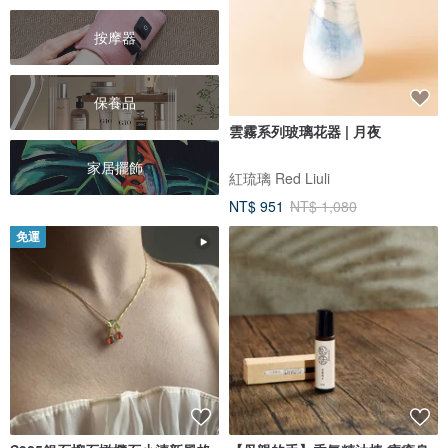
按摩器
保養品
雲霧系列玻璃花器 | 月夜
家居擺飾
紅琉璃 Red Liuli
NT$ 951
NT$ 1,080
免運