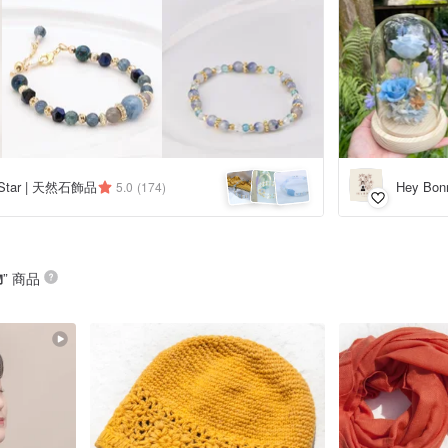
Star | 天然石飾品
Hey Bo
5.0
(174)
物
” 商品