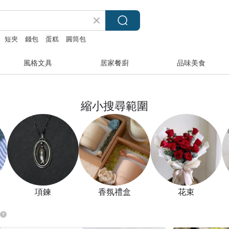
短夾
錢包
蛋糕
圓筒包
風格文具
居家餐廚
品味美食
縮小搜尋範圍
項鍊
香氛禮盒
花束