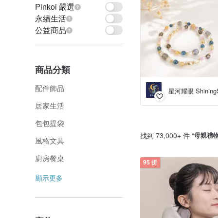
Pinkoi 嚴選
永續生活
公益商品
商品分類
配件飾品
星河耀眼 Shining
居家生活
包包提袋
找到 73,000+ 件 “
母親禮
風格文具
廚房餐桌
95 折
顯示更多