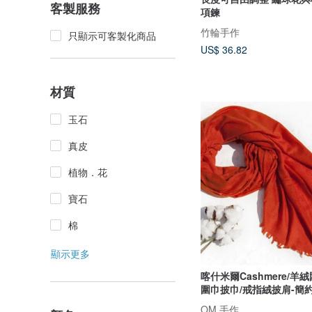
客製服務
項鍊
竹輪手作
只顯示可客製化商品
US$ 36.82
材質
玉石
真皮
植物．花
寶石
棉
顯示更多
喀什米爾Cashmere/羊
圍巾披巾/戒指絨披肩-簡
OM 手作