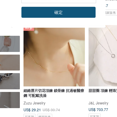
US$ 110.47
US$ 35.63
US$ 55.68
確定
可客製
獨家販售
95 折
細緻唇片切花項鍊 鎖骨鍊 抗過敏醫療
甜甜圈 項鍊 輕珠
鋼 可配戴洗澡
Zuzu Jewelry
J&L Jewelry
US$ 703.77
US$ 29.21
US$ 30.74
可客製
可客製
獨家販售