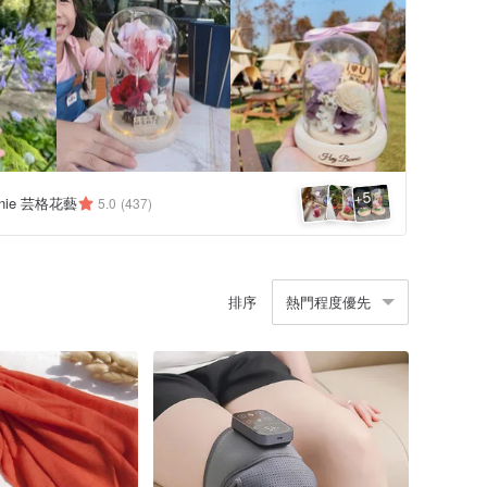
5
+
nnie 芸格花藝
5.0
(437)
排序
熱門程度優先