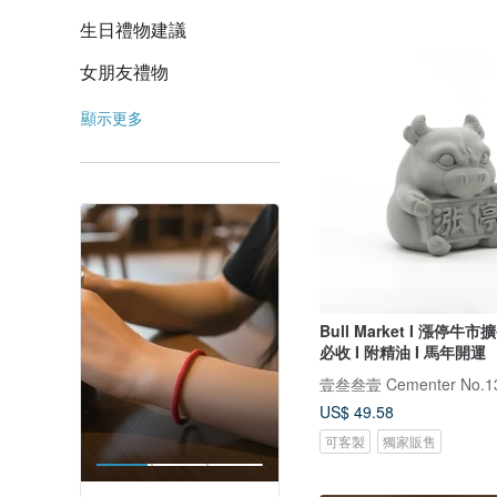
生日禮物建議
女朋友禮物
顯示更多
Bull Market I 漲停牛市
必收 I 附精油 I 馬年開運
壹叁叁壹 Cementer No.1
US$ 49.58
可客製
獨家販售