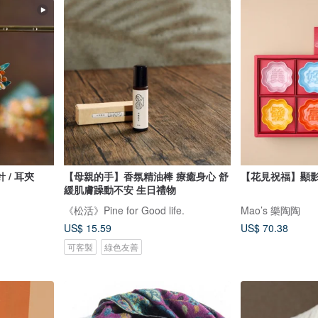
/ 耳夾
【母親的手】香氛精油棒 療癒身心 舒
【花見祝福】顯
緩肌膚躁動不安 生日禮物
《松活》Pine for Good life.
Mao’s 樂陶陶
US$ 15.59
US$ 70.38
可客製
綠色友善