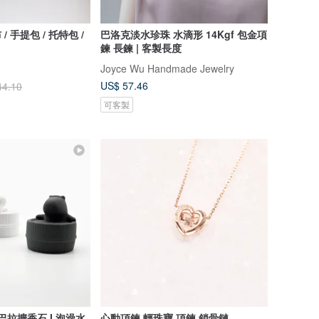
/ 手提包 / 托特包 /
巴洛克淡水珍珠 水滴形 14Kgf 包金項
鍊 長鍊 | 客製長度
Joyce Wu Handmade Jewelry
US$ 57.46
44.10
可客製
卡皮巴拉擴香石 I 泡澡水
心動項鍊 輕珠寶 項鍊 鎖骨鏈