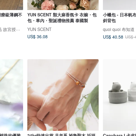
YUN SCENT 類大麻香氛卡 衣櫥・包
小蠟包 - 日本帆布 
包・車內・聖誕禮物推薦 泰國製
斜背包
Magi-Steel鋼之藝薄鋼飾品 故宮授權聯名商品 台灣設計製造
YUN SCENT
quoi quoi 布知道
US$ 36.08
US$ 40.58
US$ 
與棉珠的優雅
24hr快速出貨 月老系 祕魯聖木 祈福
Capybara I 