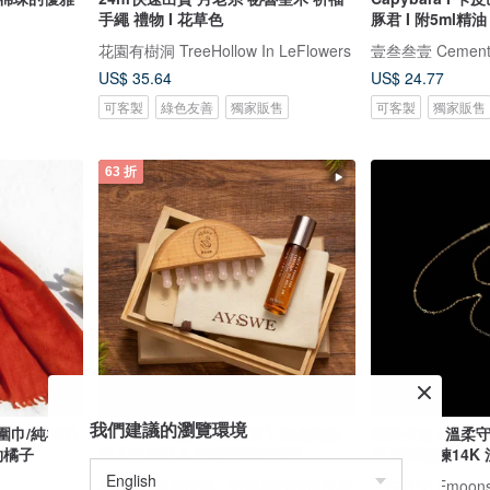
手繩 禮物 I 花草色
豚君 I 附5ml
花園有樹洞 TreeHollow In LeFlowers
壹叁叁壹 Cemente
US$ 35.64
US$ 24.77
可客製
綠色友善
獨家販售
可客製
獨家販售
63 折
我們建議的瀏覽環境
絨圍巾/純羊毛
【情人節禮盒 l 快速出貨】粉晶刮痧
情緒安放 / 溫柔守護 小燈泡藍
約橘子
櫸木按摩梳 & 舒緩滾珠精油禮
石 球球項鍊14K
AYSWE 愛蕊友肌 - 敏弱肌的純淨保養
一抹月光 Emoons