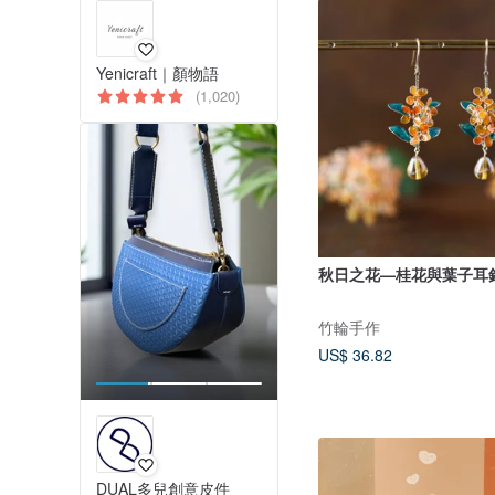
Yenicraft｜顏物語
(1,020)
秋日之花—桂花與葉子耳針 
竹輪手作
US$ 36.82
DUAL多兒創意皮件