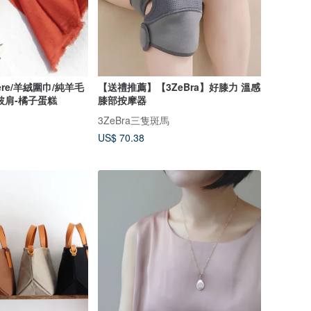
ere/羊絨圍巾/純羊毛
【送禮推薦】【3ZeBra】好膝力 溫感
披肩-橘子蛋糕
膝部按摩器
3ZeBra三隻斑馬
US$ 70.38