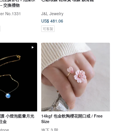
精油－交換禮物
r No.1331
J&L Jewelry
US$ 481.06
可客製
暈月光
14kgf 包金軟陶櫻花開口戒 / Free
 注金
Size
tone
地下 3 階