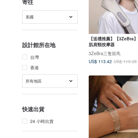
寄往
美國
【送禮推薦】【3ZeBra
設計館所在地
肌肩頸按摩器
3ZeBra三隻斑馬
台灣
US$ 113.42
US$ 119.38
香港
所有地區
快速出貨
24 小時出貨