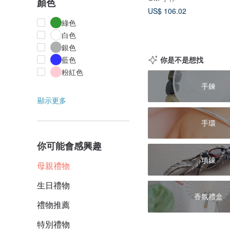
顏色
US$ 106.02
綠色
白色
銀色
你是不是想找
藍色
粉紅色
手鍊
顯示更多
手環
你可能會感興趣
項鍊
母親禮物
生日禮物
香氛禮盒
禮物推薦
特別禮物