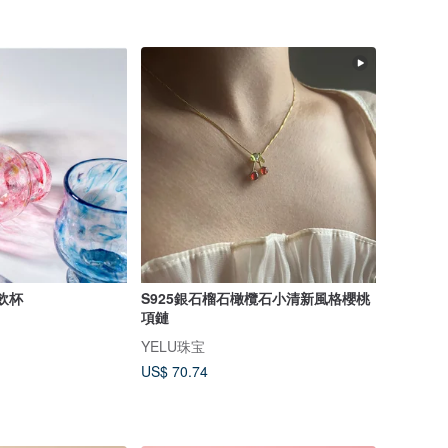
光飲杯
S925銀石榴石橄欖石小清新風格櫻桃
項鏈
YELU珠宝
US$ 70.74