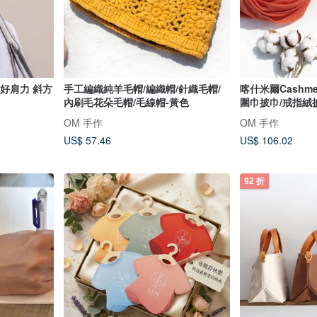
】好肩力 斜方
手工編織純羊毛帽/編織帽/針織毛帽/
喀什米爾Cashm
內刷毛花朵毛帽/毛線帽-黃色
圍巾披巾/戒指絨
OM 手作
OM 手作
US$ 57.46
US$ 106.02
92 折