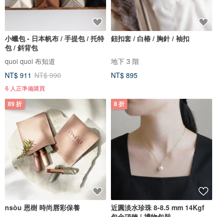
小蠟包 - 日本帆布 / 手提包 / 托特
鈕扣套 / 白椿 / 胸針 / 袖扣
包 / 斜背包
quoi quoi 布知道
地下 3 階
NT$ 911
NT$ 990
NT$ 895
6 人正準備購買
89 折
8 折
nsòu 恩樹 時尚唇彩保養
近圓淡水珍珠 8-8.5 mm 14Kgf
包金項鍊 | 禮物包裝