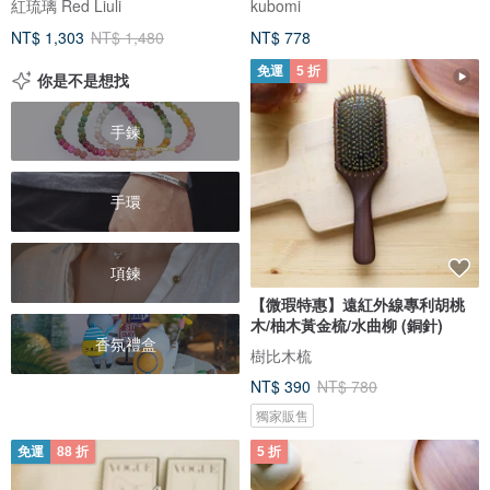
紅琉璃 Red Liuli
kubomi
NT$ 1,303
NT$ 1,480
NT$ 778
免運
5 折
你是不是想找
手鍊
手環
項鍊
【微瑕特惠】遠紅外線專利胡桃
木/柚木黃金梳/水曲柳 (銅針)
香氛禮盒
樹比木梳
NT$ 390
NT$ 780
獨家販售
免運
88 折
5 折