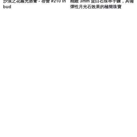
沙漠之花霧光唇膏 - 蓓蕾 #210 In
精緻 3mm 蛋白石珠串手鍊，具備
bud
彈性月光石效果的極簡珠寶
nsòu 純淨美妝
HL_Creations
NT$ 780
NT$ 1,783
綠色友善
托特包：散步的貓
Lulu Shirt 彼得潘领 圆滚滚气呼
呼胖猫 衬衫
KATJI｜棉麻設計服飾
KATJI｜棉麻設計服飾
NT$ 591
NT$ 897