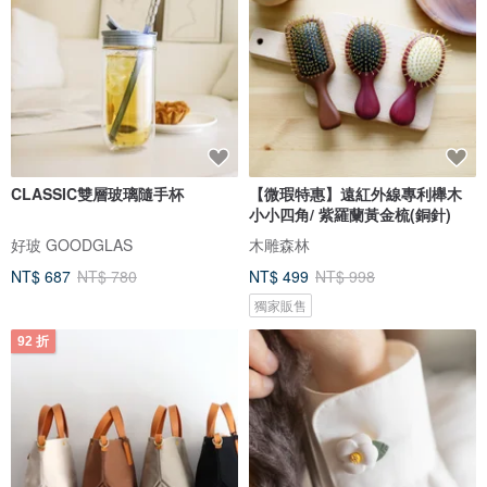
CLASSIC雙層玻璃隨手杯
【微瑕特惠】遠紅外線專利櫸木
小小四角/ 紫羅蘭黃金梳(銅針)
好玻 GOODGLAS
木雕森林
NT$ 687
NT$ 780
NT$ 499
NT$ 998
獨家販售
92 折