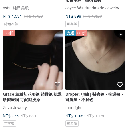
nsòu 純淨美妝
Joyce Wu Handmade Jewelry
NT$ 1,531
NT$ 1,720
NT$ 896
NT$ 1,120
綠色友善
可客製
88 折
免運
88 折
Grace 細緻切花項鍊 鎖骨鍊 抗過
Droplet 項鍊 | 醫療鋼・抗過敏・
敏醫療鋼 可配戴洗澡
可洗澡・不掉色
Zuzu Jewelry
moorigin
NT$ 775
NT$ 880
NT$ 1,039
NT$ 1,180
可客製
可客製