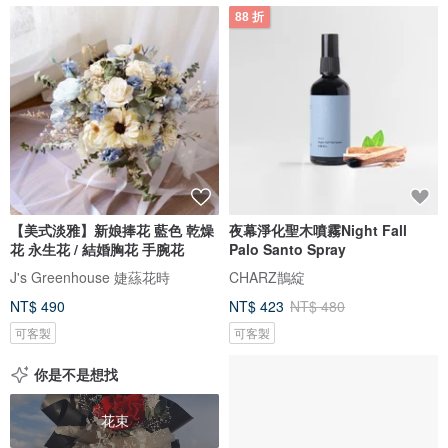
88 折
【美式淡雅】新娘捧花 藍色 乾燥
夜幕淨化聖木噴霧Night Fall
花 永生花 / 結婚胸花 手腕花
Palo Santo Spray
J's Greenhouse 婕蕬花時
CHARZ鵲綻
NT$ 490
NT$ 423
NT$ 480
可客製
可客製
你是不是想找
花束