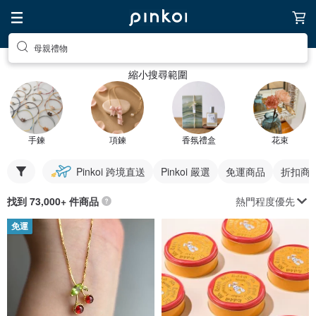
母親禮物
縮小搜尋範圍
手鍊
項鍊
香氛禮盒
花束
Pinkoi 跨境直送
Pinkoi 嚴選
免運商品
折扣商
熱門程度優先
找到 73,000+ 件商品
免運