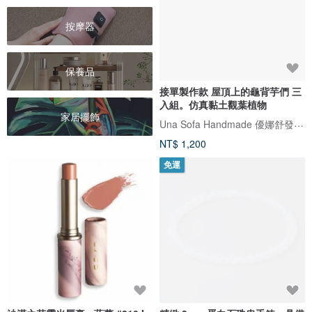
按摩器
保養品
接單製作款 屋頂上的龜背芋們 三
入組。仿真黏土觀葉植物
家居擺飾
Una Sofa Handmade 優娜舒發手感小物
NT$ 1,200
免運