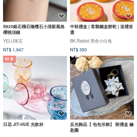
S925銀石榴石橄欖石小清新風格
中秋禮盒 | 客製鐵盒餅乾 | 送禮首
櫻桃項鏈
選
YELU珠宝
BK.Rabbit 黑色小白兔
NT$ 1,947
NT$ 350
88 折
日花 JIT-HUE 光飲杯
反光飾品【 包包吊飾】 附禮盒 鑰
匙圈