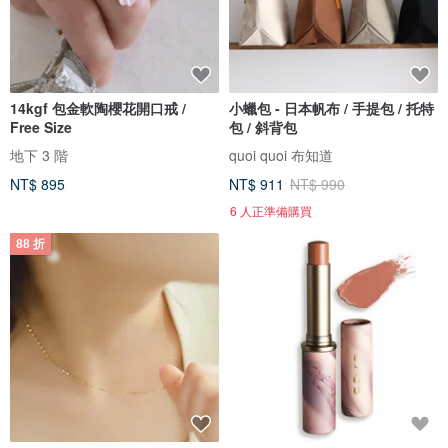
14kgf 包金軟陶櫻花開口戒 /
小蠟包 - 日本帆布 / 手提包 / 托特
Free Size
包 / 斜背包
地下 3 階
quoi quoi 布知道
NT$ 895
NT$ 911
NT$ 990
6 人正準備購買
88 折