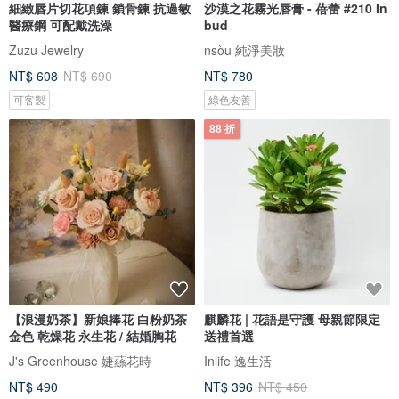
細緻唇片切花項鍊 鎖骨鍊 抗過敏
沙漠之花霧光唇膏 - 蓓蕾 #210 In
醫療鋼 可配戴洗澡
bud
Zuzu Jewelry
nsòu 純淨美妝
NT$ 608
NT$ 690
NT$ 780
可客製
綠色友善
88 折
【浪漫奶茶】新娘捧花 白粉奶茶
麒麟花 | 花語是守護 母親節限定
金色 乾燥花 永生花 / 結婚胸花
送禮首選
J's Greenhouse 婕蕬花時
Inlife 逸生活
NT$ 490
NT$ 396
NT$ 450