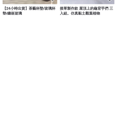
【24小時出貨】茶藝杯墊/玻璃杯
接單製作款 屋頂上的龜背芋們 三
墊/鑲嵌玻璃
入組。仿真黏土觀葉植物
Una Sofa Handmade 優娜舒發手感小物
陌上花喵
NT$ 247
NT$ 280
NT$ 1,200
可客製
免運
88 折
復古自由飛鳥項鍊
圓圈小珍珠 易扣耳環 925純銀鍍
18k金 垂墜耳環
PHOEBE JEWELRY
Zuzu Jewelry