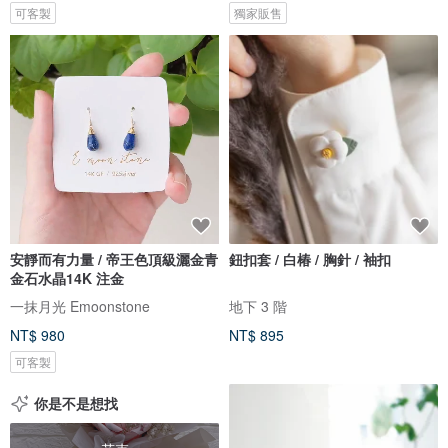
可客製
獨家販售
安靜而有力量 / 帝王色頂級灑金青
鈕扣套 / 白椿 / 胸針 / 袖扣
金石水晶14K 注金
一抹月光 Emoonstone
地下 3 階
NT$ 980
NT$ 895
可客製
你是不是想找