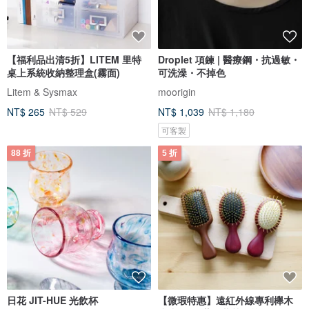
【福利品出清5折】LITEM 里特
Droplet 項鍊 | 醫療鋼・抗過敏・
桌上系統收納整理盒(霧面)
可洗澡・不掉色
Litem & Sysmax
moorigin
NT$ 265
NT$ 529
NT$ 1,039
NT$ 1,180
可客製
88 折
5 折
日花 JIT-HUE 光飲杯
【微瑕特惠】遠紅外線專利櫸木