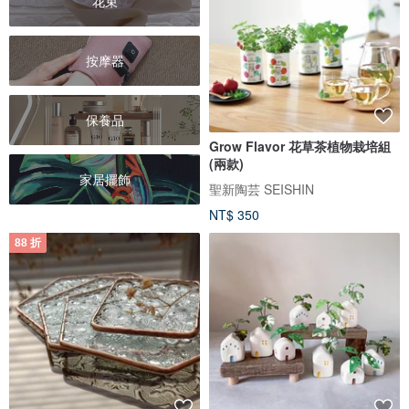
花束
按摩器
保養品
Grow Flavor 花草茶植物栽培組
(兩款)
家居擺飾
聖新陶芸 SEISHIN
NT$ 350
88 折