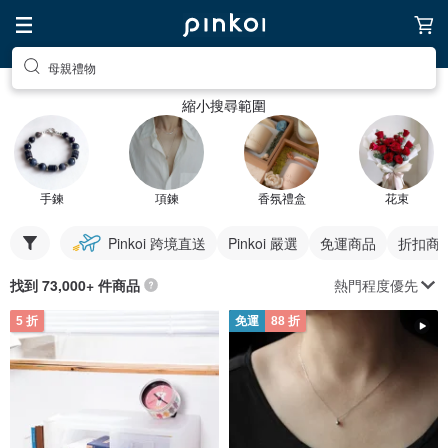
母親禮物
縮小搜尋範圍
手鍊
項鍊
香氛禮盒
花束
Pinkoi 跨境直送
Pinkoi 嚴選
免運商品
折扣商
熱門程度優先
找到 73,000+ 件商品
5 折
免運
88 折