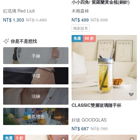
小小四角/ 紫羅蘭黃金梳(銅針)
紅琉璃 Red Liuli
木雕森林
NT$ 1,303
NT$ 1,480
NT$ 499
NT$ 998
獨家販售
免運
88 折
你是不是想找
手鍊
手環
項鍊
CLASSIC雙層玻璃隨手杯
香氛禮盒
好玻 GOODGLAS
NT$ 687
NT$ 780
免運
5 折