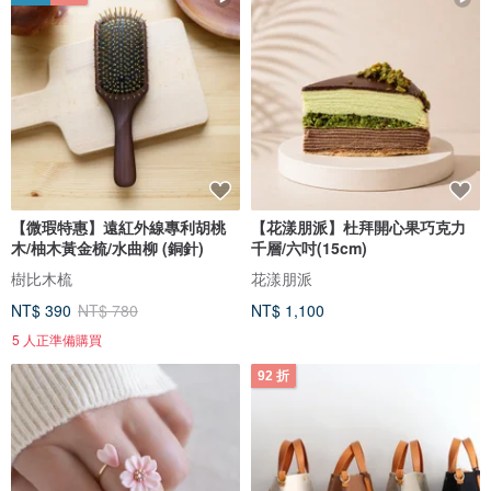
【微瑕特惠】遠紅外線專利胡桃
【花漾朋派】杜拜開心果巧克力
木/柚木黃金梳/水曲柳 (銅針)
千層/六吋(15cm)
樹比木梳
花漾朋派
NT$ 390
NT$ 780
NT$ 1,100
5 人正準備購買
92 折