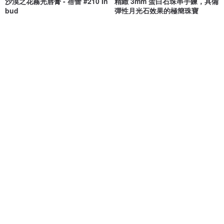
沙漠之花霧光唇膏 - 蓓蕾 #210 In
精緻 3mm 蛋白石珠串手鍊，具備
bud
彈性月光石效果的極簡珠寶
nsòu 純淨美妝
HL_Creations
NT$ 780
NT$ 1,783
綠色友善
托特包：散步的貓
Lulu Shirt 彼得潘领 圆滚滚气呼
呼胖猫 衬衫
KATJI｜棉麻設計服飾
KATJI｜棉麻設計服飾
NT$ 591
NT$ 897