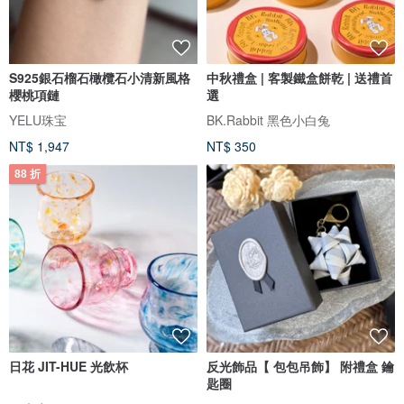
S925銀石榴石橄欖石小清新風格
中秋禮盒 | 客製鐵盒餅乾 | 送禮首
櫻桃項鏈
選
YELU珠宝
BK.Rabbit 黑色小白兔
NT$ 1,947
NT$ 350
88 折
日花 JIT-HUE 光飲杯
反光飾品【 包包吊飾】 附禮盒 鑰
匙圈