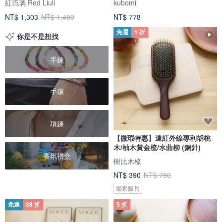
紅琉璃 Red Liuli
kubomi
NT$ 1,303
NT$ 1,480
NT$ 778
免運
5 折
你是不是想找
手鍊
手環
項鍊
【微瑕特惠】遠紅外線專利胡桃
木/柚木黃金梳/水曲柳 (銅針)
香氛禮盒
樹比木梳
NT$ 390
NT$ 780
獨家販售
免運
88 折
5 折