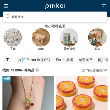
母親禮物
縮小搜尋範圍
手鍊
項鍊
香氛禮盒
花束
Pinkoi 跨境直送
Pinkoi 嚴選
免運商品
折扣商
熱門程度優先
找到 73,000+ 件商品
免運