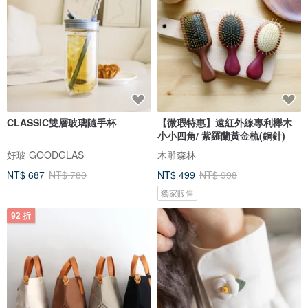
CLASSIC雙層玻璃隨手杯
【微瑕特惠】遠紅外線專利櫸木
小小四角/ 紫羅蘭黃金梳(銅針)
好玻 GOODGLAS
木雕森林
NT$ 687
NT$ 780
NT$ 499
NT$ 998
獨家販售
92 折