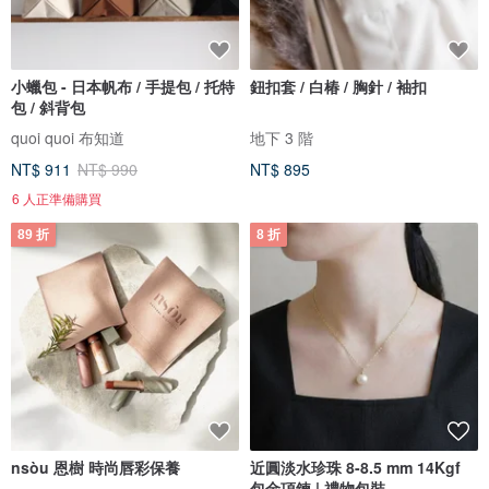
小蠟包 - 日本帆布 / 手提包 / 托特
鈕扣套 / 白椿 / 胸針 / 袖扣
包 / 斜背包
quoi quoi 布知道
地下 3 階
NT$ 911
NT$ 990
NT$ 895
6 人正準備購買
89 折
8 折
nsòu 恩樹 時尚唇彩保養
近圓淡水珍珠 8-8.5 mm 14Kgf
包金項鍊 | 禮物包裝