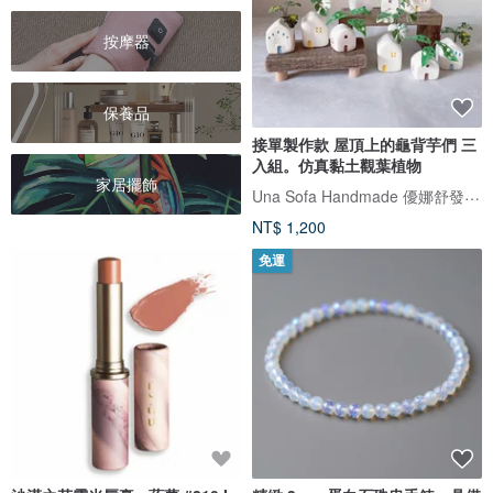
按摩器
保養品
接單製作款 屋頂上的龜背芋們 三
入組。仿真黏土觀葉植物
家居擺飾
Una Sofa Handmade 優娜舒發手感小物
NT$ 1,200
免運