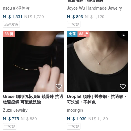
nsòu 純淨美妝
Joyce Wu Handmade Jewelry
NT$ 1,531
NT$ 1,720
NT$ 896
NT$ 1,120
綠色友善
可客製
88 折
免運
88 折
Grace 細緻切花項鍊 鎖骨鍊 抗過
Droplet 項鍊 | 醫療鋼・抗過敏・
敏醫療鋼 可配戴洗澡
可洗澡・不掉色
Zuzu Jewelry
moorigin
NT$ 775
NT$ 880
NT$ 1,039
NT$ 1,180
可客製
可客製