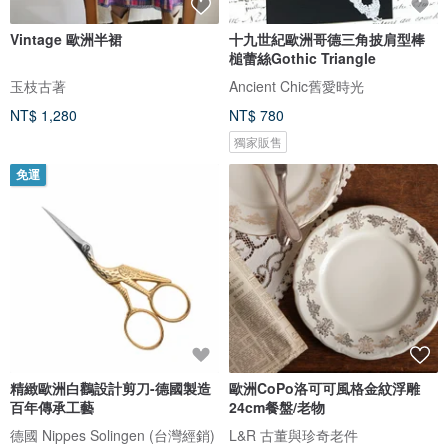
Vintage 歐洲半裙
十九世紀歐洲哥德三角披肩型棒
槌蕾絲Gothic Triangle
玉枝古著
Ancient Chic舊愛時光
NT$ 1,280
NT$ 780
獨家販售
免運
精緻歐洲白鸛設計剪刀-德國製造
歐洲CoPo洛可可風格金紋浮雕
百年傳承工藝
24cm餐盤/老物
德國 Nippes Solingen (台灣經銷)
L&R 古董與珍奇老件