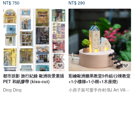
NT$ 750
NT$ 290
都市掠影 旅行紀錄 歐洲街景素描
彩繪歐洲糖果教堂5件組/(2棟教堂
PET 和紙膠帶 (kiss-cut)
+1小樓梯+1小樹+1木座燈)
小房子裝可愛手作村/BJ Art Village
Ding Ding
NT$ 723
NT$ 1,285
獨家販售
免運