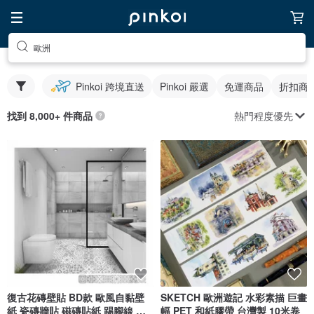
歐洲
Pinkoi 跨境直送
Pinkoi 嚴選
免運商品
折扣商
熱門程度優先
找到 8,000+ 件商品
復古花磚壁貼 BD款 歐風自黏壁
SKETCH 歐洲遊記 水彩素描 巨畫
紙 瓷磚牆貼 磁磚貼紙 踢腳線 防
幅 PET 和紙膠帶 台灣製 10米卷