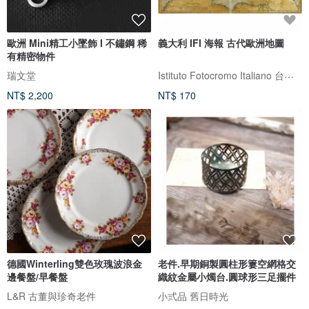
歐洲 Mini精工小墜飾 I 不鏽鋼 稀
義大利 IFI 海報 古代歐洲地圖
有精密物件
Istituto Fotocromo Italiano 台灣代理
瑞文堂
NT$ 2,200
NT$ 170
德國Winterling雙色玫瑰波浪金
老件.早期銅製圓柱形簍空網格交
邊餐盤/早餐盤
織紋金屬小燭台.圓球形三足擺件
L&R 古董與珍奇老件
小弎品 舊日時光