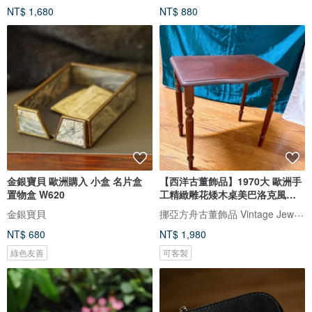
NT$ 1,680
NT$ 880
金銀寶貝 歐洲購入 小盒 名片盒
【西洋古董飾品】1970大 歐洲手
置物盒 W620
工精緻雕花矮木桌美巴洛克風木
桌
挪亞方舟古董飾品 Vintage Jewelry
金銀寶貝
NT$ 680
NT$ 1,980
綠色友善
可客製