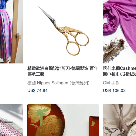
精緻歐洲白鸛設計剪刀-德國製造 百年
喀什米爾Cashm
傳承工藝
圍巾披巾/戒指絨
德國 Nippes Solingen (台灣經銷)
OM 手作
US$ 74.84
US$ 106.02