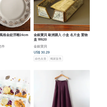
風格金紋浮雕24cm
金銀寶貝 歐洲購入 小盒 名片盒 置物
盒 W620
老件
金銀寶貝
US$ 30.29
綠色友善
獨家販售