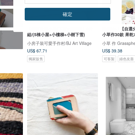
確定
【鄉村歐洲小屋(下雪)/優惠組】8件
熱銷No.1【自選
組/(5棟小屋+小樓梯+小樹下雪)
小草作30款 果乾
小房子裝可愛手作村/BJ Art Village
小草 作 Grassphe
US$ 67.71
US$ 39.38
獨家販售
可客製
綠色友善