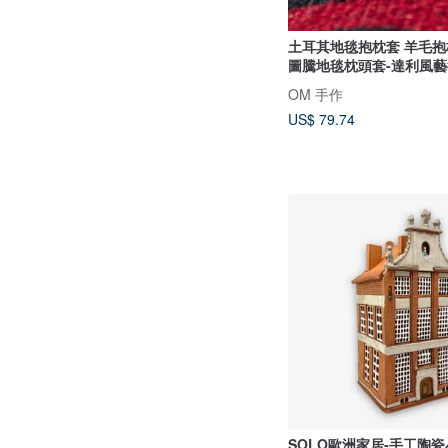
土耳其地毯抱枕套 羊毛抱枕套
圖騰地毯枕頭套-達利風
OM 手作
US$ 79.74
SOLO歐洲家居-手工陶瓷