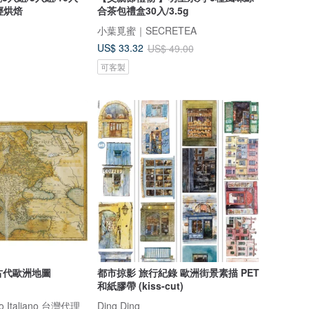
溫輕烘焙
合茶包禮盒30入/3.5g
小葉覓蜜｜SECRETEA
US$ 33.32
US$ 49.00
可客製
 古代歐洲地圖
都市掠影 旅行紀錄 歐洲街景素描 PET
和紙膠帶 (kiss-cut)
omo Italiano 台灣代理
Ding Ding