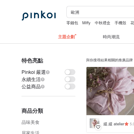
零錢包
Miffy
中秋禮盒
手機殼
主題企劃
時尚潮流
特色亮點
與你搜尋結果相關的推廣品牌
Pinkoi 嚴選
永續生活
公益商品
商品分類
品味美食
緩.緩 atelier
5.
居家生活