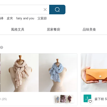
花磚
皮夾
fairy and you
父親節
風格文具
居家餐廚
品味美食
森下樹 S
0
(25)