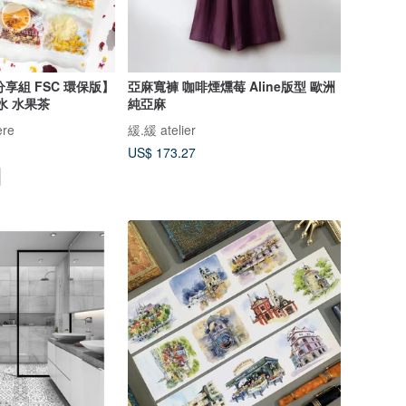
分享組 FSC 環保版】
亞麻寬褲 咖啡煙燻莓 Aline版型 歐洲
水 水果茶
純亞麻
re
緩.緩 atelier
US$ 173.27