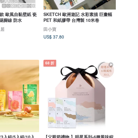
款 歐風自黏壁紙 瓷
SKETCH 歐洲遊記 水彩素描 巨畫幅
踢腳線 防水
PET 和紙膠帶 台灣製 10米卷
家居
田小寶
US$ 37.80
68 折
入組/5入組/10入
【父親節禮物 】明星系列-6種風味綜