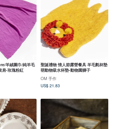
ere/羊絨圍巾/純羊毛
聖誕禮物 情人節露營餐具 羊毛氈杯墊
披肩-玫瑰粉紅
萌動物吸水杯墊-動物園獅子
OM 手作
US$ 21.83