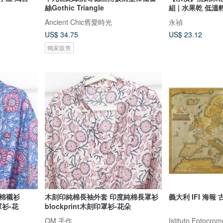
絲Gothic Triangle
組 | 水果乾 低
Ancient Chic舊愛時光
永禎
US$ 34.75
US$ 23.12
獨家販售
棉襯衫
木刻印純棉長袖外套 印度純棉長罩衫
義大利 IFI 海報
印罩衫-花
blockprint木刻印罩衫-花朵
OM 手作
Istituto Fotocr