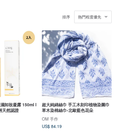
排序
熱門程度優先
卸妝凝露 150ml l
超大純綿絲巾 手工木刻印植物染圍巾
洲天然認證
草木染棉絲巾-北歐藍色花朵
OM 手作
US$ 84.19