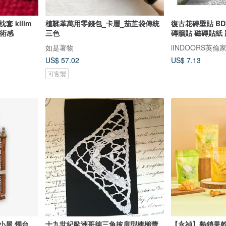
 kilim
植鞣革萬用零錢包_卡層_茄芷袋傳統
復古花磚壁貼 BD
藝術感
三色
磚牆貼 磁磚貼紙 
如是著物
iINDOORS英倫
US$ 57.02
US$ 7.13
可客製
小屋 燭台
十九世紀歐洲哥德三角披肩型棒槌蕾
【永禎】熱銷果乾3