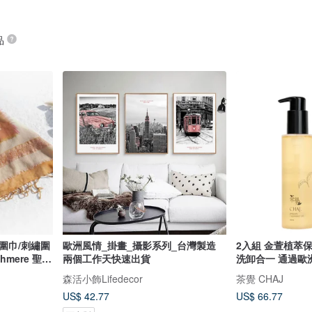
品
圍巾/刺繡圍
歐洲風情_掛畫_攝影系列_台灣製造
2入組 金萱植萃保濕
mere 聖誕
兩個工作天快速出貨
洗卸合一 通過歐
 生日禮物-
森活小飾Lifedecor
茶覺 CHAJ
US$ 42.77
US$ 66.77