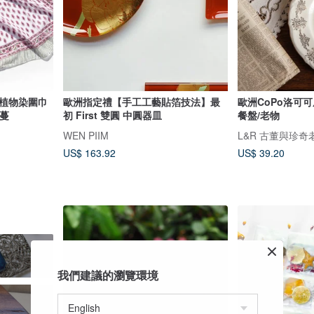
印植物染圍巾
歐洲指定禮【手工工藝貼箔技法】最
歐洲CoPo洛可可
蔓
初 First 雙圓 中圓器皿
餐盤/老物
WEN PIIM
L&R 古董與珍奇
US$ 163.92
US$ 39.20
我們建議的瀏覽環境