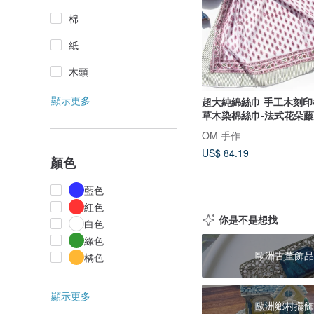
棉
紙
木頭
顯示更多
超大純綿絲巾 手工木刻
草木染棉絲巾-法式花朵藤
OM 手作
US$ 84.19
顏色
藍色
紅色
你是不是想找
白色
綠色
歐洲古董飾品
橘色
顯示更多
歐洲鄉村擺飾