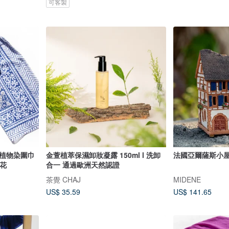
可客製
印植物染圍巾
金萱植萃保濕卸妝凝露 150ml l 洗卸
法國亞爾薩斯小屋 
花
合一 通過歐洲天然認證
茶覺 CHAJ
MIDENE
US$ 35.59
US$ 141.65