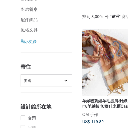
廚房餐桌
找到 8,000+ 件 “
歐洲
” 商
配件飾品
風格文具
顯示更多
寄往
美國
羊絨毯刺繡羊毛披肩/針織
設計館所在地
巾/羊絨披巾/喀什米爾Cash
禮物 情人節禮物 交換禮物
OM 手作
花
台灣
US$ 119.82
香港